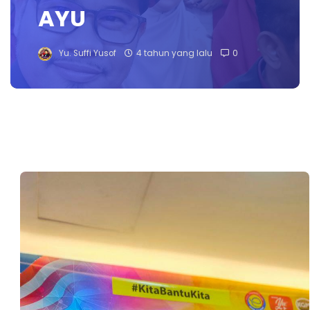
AYU
Yu. Suffi Yusof
4 tahun yang lalu
0