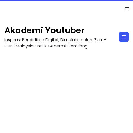
LIVE
🔴 [LIVE] MATEMATIK SR, WANG TAHUN 6 OLEH CIKGU ANITA #ALLINONE #141 #...
Akademi Youtuber
Inspirasi Pendidikan Digital, Dimulakan oleh Guru-
Guru Malaysia untuk Generasi Gemilang