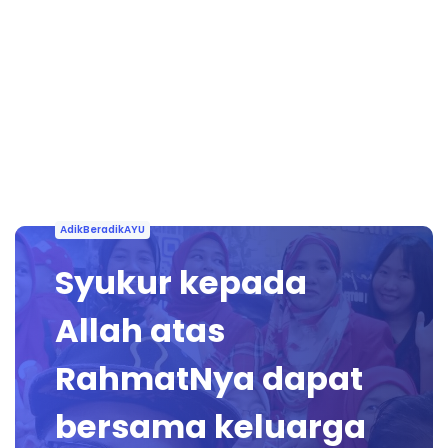
AdikBeradikAYU
Syukur kepada
Allah atas
RahmatNya dapat
bersama keluarga