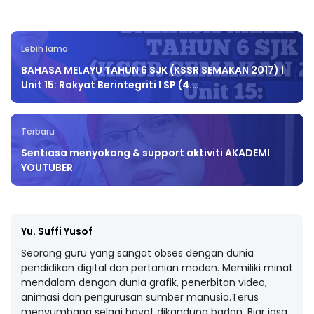
Lebih lama
BAHASA MELAYU TAHUN 6 SJK (KSSR SEMAKAN 2017) l
Unit 15: Rakyat Berintegriti l SP (4.…
Terbaru
Sentiasa menyokong & support aktiviti AKADEMI
YOUTUBER
Yu. Suffi Yusof
Seorang guru yang sangat obses dengan dunia
pendidikan digital dan pertanian moden. Memiliki minat
mendalam dengan dunia grafik, penerbitan video,
animasi dan pengurusan sumber manusia.Terus
menyumbang selagi hayat dikandung badan. Biar jasa