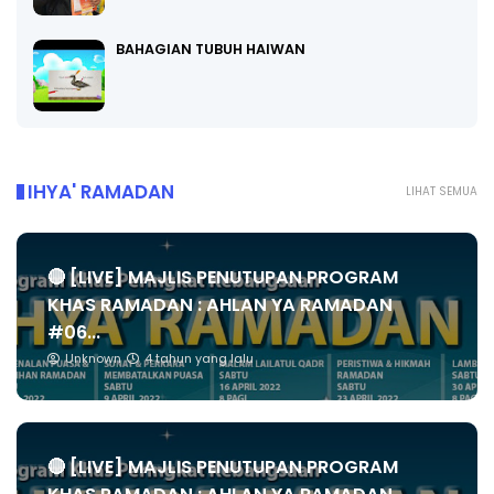
BAHAGIAN TUBUH HAIWAN
IHYA' RAMADAN
LIHAT SEMUA
🔴 [LIVE] MAJLIS PENUTUPAN PROGRAM
KHAS RAMADAN : AHLAN YA RAMADAN
#06...
Unknown
4 tahun yang lalu
🔴 [LIVE] MAJLIS PENUTUPAN PROGRAM