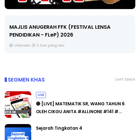
LIVE
ANUGERAH FFK (FESTIVAL LENSA
KAN - FLeP) 2026
🔴 [LIVE
CIKGU AN
n
5 hari yang lalu
Yu. Chekgu
SEGMEN KHAS
LIHAT SEMUA
LIVE
🔴 [LIVE] MATEMATIK SR, WANG TAHUN 6
OLEH CIKGU ANITA #ALLINONE #141 #...
Sejarah Tingkatan 4