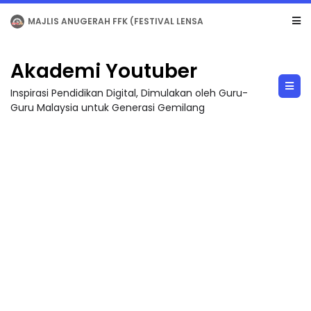
LIVE
🔴 [LIVE] MATEMATIK SR, WANG TAHUN 6 OLEH CIKGU ANITA #ALLINONE #141 #...
Akademi Youtuber
Inspirasi Pendidikan Digital, Dimulakan oleh Guru-
Guru Malaysia untuk Generasi Gemilang