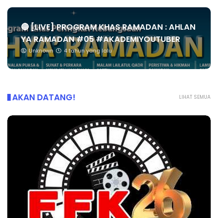
🔴 [LIVE] PROGRAM KHAS RAMADAN : AHLAN
YA RAMADAN #05 #AKADEMIYOUTUBER
Unknown
4 tahun yang lalu
AKAN DATANG!
LIHAT SEMUA