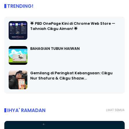
TRENDING!
🌟 PBD OnePage Kini di Chrome Web Store —
Tahniah Cikgu Aiman! 🌟
BAHAGIAN TUBUH HAIWAN
Gemilang di Peringkat Kebangsaan: Cikgu
Nur Shafura & Cikgu Shazw…
IHYA' RAMADAN
LIHAT SEMUA