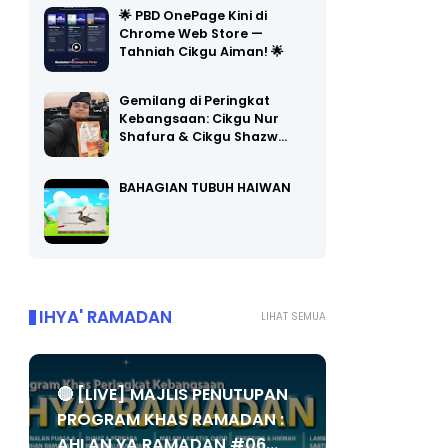
🌟 PBD OnePage Kini di
Chrome Web Store —
Tahniah Cikgu Aiman! 🌟
Gemilang di Peringkat
Kebangsaan: Cikgu Nur
Shafura & Cikgu Shazw…
BAHAGIAN TUBUH HAIWAN
IHYA' RAMADAN
LIHAT SEMUA
🔴 [LIVE] MAJLIS PENUTUPAN
PROGRAM KHAS RAMADAN :
AHLAN YA RAMADAN #06...