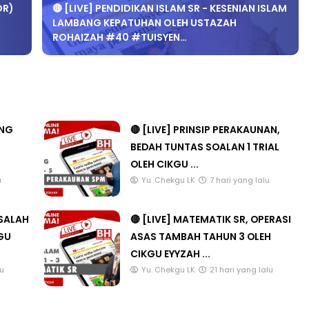
OR)
🔴 [LIVE] PENDIDIKAN ISLAM SR - KESENIAN ISLAM
LAMBANG KEPATUHAN OLEH USTAZAH
ROHAIZAH #40 #TUISYEN…
ANG
🔴 [LIVE] PRINSIP PERAKAUNAN,
BEDAH TUNTAS SOALAN 1 TRIAL
OLEH CIKGU ...
u
Yu. Chekgu LK
7 hari yang lalu
ASALAH
🔴 [LIVE] MATEMATIK SR, OPERASI
KGU
ASAS TAMBAH TAHUN 3 OLEH
CIKGU EYYZAH ...
lu
Yu. Chekgu LK
21 hari yang lalu