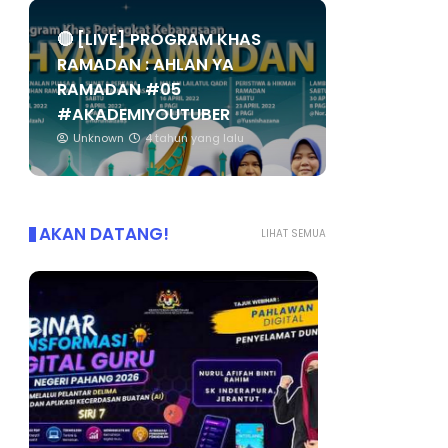
🔴 [LIVE] PROGRAM KHAS
RAMADAN : AHLAN YA
RAMADAN #05
#AKADEMIYOUTUBER
Unknown
4 tahun yang lalu
AKAN DATANG!
LIHAT SEMUA