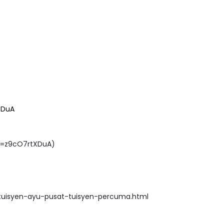
XDuA
v=z9cO7rtXDuA)
tuisyen-ayu-pusat-tuisyen-percuma.html