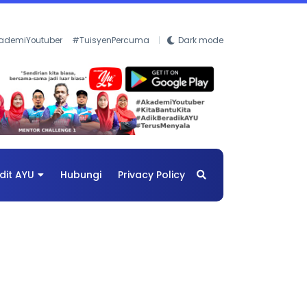
ademiYoutuber
#TuisyenPercuma
Dark mode
dit AYU
Hubungi
Privacy Policy