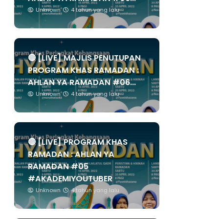
Unknown
4 tahun yang lalu
🔴 [LIVE] MAJLIS PENUTUPAN
PROGRAM KHAS RAMADAN :
AHLAN YA RAMADAN #06...
Unknown
4 tahun yang lalu
🔴 [LIVE] PROGRAM KHAS
RAMADAN : AHLAN YA
RAMADAN #05
#AKADEMIYOUTUBER
Unknown
4 tahun yang lalu