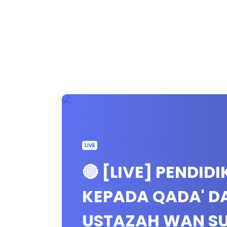
LIVE
🔴 [LIVE] PENDID
KEPADA QADA' D
USTAZAH WAN S