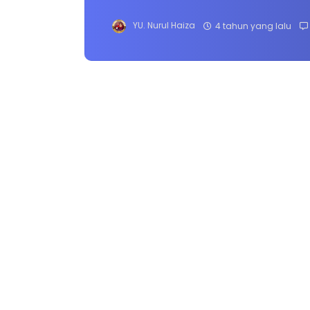
YU. Nurul Haiza
4 tahun yang lalu