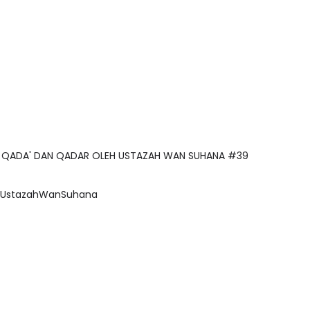
PADA QADA' DAN QADAR OLEH USTAZAH WAN SUHANA #39
G @UstazahWanSuhana