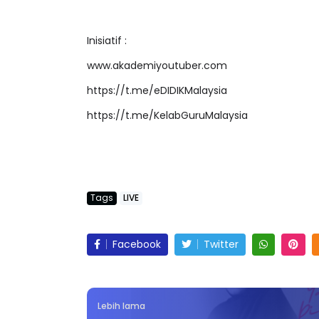
Inisiatif :
www.akademiyoutuber.com
LIVE
ejarah Tingkatan 4
https://t.me/eDIDIKMalaysia
🔴 [LIVE] PRINSI
Unknown
6 hari yang lalu
https://t.me/KelabGuruMalaysia
BEDAH TUNTAS SO
OLEH CIKGU ...
Yu. Chekgu LK
7 ha
Tags
LIVE
Facebook
Twitter
Lebih lama