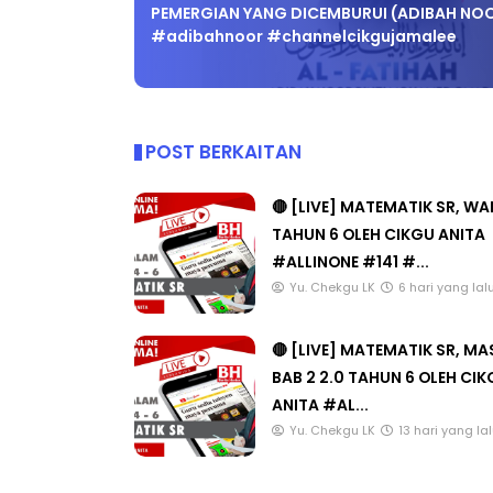
PEMERGIAN YANG DICEMBURUI (ADIBAH NO
#adibahnoor #channelcikgujamalee
POST BERKAITAN
🔴 [LIVE] MATEMATIK SR, W
TAHUN 6 OLEH CIKGU ANITA
#ALLINONE #141 #...
Yu. Chekgu LK
6 hari yang lal
🔴 [LIVE] MATEMATIK SR, M
BAB 2 2.0 TAHUN 6 OLEH CI
ANITA #AL...
Yu. Chekgu LK
13 hari yang la