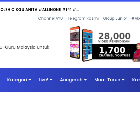
 OLEH CIKGU ANITA #ALLINONE #141 #...
Channel AYU
Telegram Rasmi
Group Junior
#Ak
uru-Guru Malaysia untuk
Kategori
Live!
Anugerah
Muat Turun
Kre