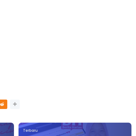
TRANSFORMASI DIGITAL GURU
SIRI 7 : PAHLAWAN DIGITAL
P PERAKAUNAN,
PENYELAMAT DUNIA
ALAN 1 TRIAL
Unknown
3 hari yang lalu
ri yang lalu
Terbaru