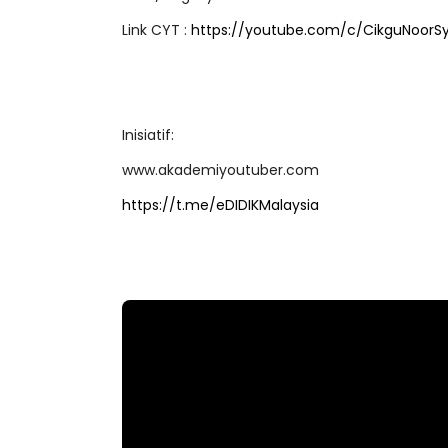
Link CYT :
https://youtube.com/c/CikguNoorSya
Inisiatif:
www.akademiyoutuber.com
https://t.me/eDIDIKMalaysia