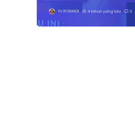
YU.ROSMADI
4 tahun yang lalu
0