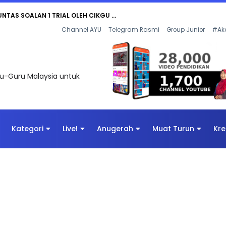
AN DIGITAL PENYELAMAT DUNIA
Channel AYU
Telegram Rasmi
Group Junior
#Ak
uru-Guru Malaysia untuk
Kategori
Live!
Anugerah
Muat Turun
Kre