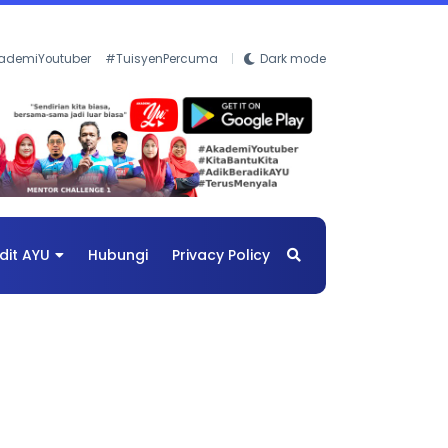
ademiYoutuber
#TuisyenPercuma
Dark mode
dit AYU
Hubungi
Privacy Policy