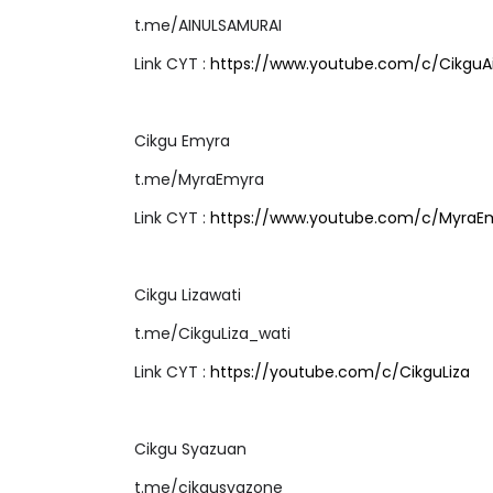
t.me/AINULSAMURAI
Link CYT :
https://www.youtube.com/c/CikguAin
IVE
Sejarah Tingkata
Cikgu Emyra
 [LIVE] MATEMATIK SR, WANG
Unknown
5 hari ya
t.me/MyraEmyra
AHUN 6 OLEH CIKGU ANITA
ALLINONE #141 #...
Link CYT :
https://www.youtube.com/c/MyraE
Yu. Chekgu LK
5 hari yang lalu
Cikgu Lizawati
t.me/CikguLiza_wati
Link CYT :
https://youtube.com/c/CikguLiza
Cikgu Syazuan
t.me/cikgusyazone