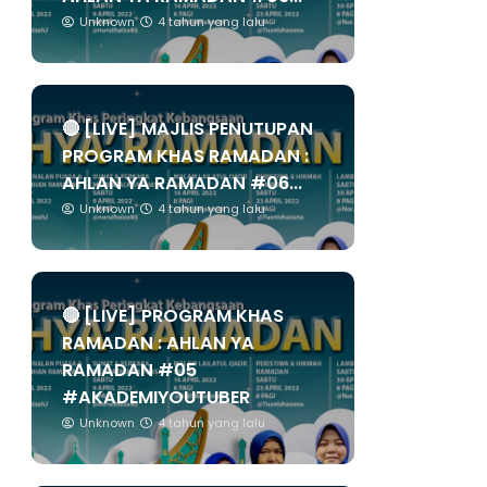
Unknown
4 tahun yang lalu
🔴 [LIVE] MAJLIS PENUTUPAN
PROGRAM KHAS RAMADAN :
AHLAN YA RAMADAN #06...
Unknown
4 tahun yang lalu
🔴 [LIVE] PROGRAM KHAS
RAMADAN : AHLAN YA
RAMADAN #05
#AKADEMIYOUTUBER
Unknown
4 tahun yang lalu