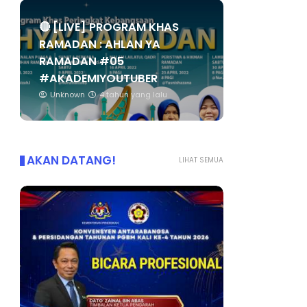
🔴 [LIVE] PROGRAM KHAS
RAMADAN : AHLAN YA
RAMADAN #05
#AKADEMIYOUTUBER
Unknown
4 tahun yang lalu
AKAN DATANG!
LIHAT SEMUA