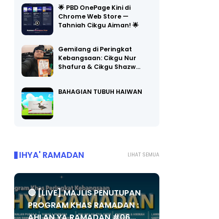
🌟 PBD OnePage Kini di
Chrome Web Store —
Tahniah Cikgu Aiman! 🌟
Gemilang di Peringkat
Kebangsaan: Cikgu Nur
Shafura & Cikgu Shazw…
BAHAGIAN TUBUH HAIWAN
IHYA' RAMADAN
LIHAT SEMUA
🔴 [LIVE] MAJLIS PENUTUPAN
PROGRAM KHAS RAMADAN :
AHLAN YA RAMADAN #06...