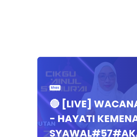
khas
🔴 [LIVE] WACAN
- HAYATI KEME
SYAWAL#57#AK