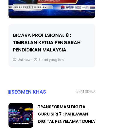
BICARA PROFESIONAL 8 :
MAJLIS A
TIMBALAN KETUA PENGARAH
(FESTIVAL
PENDIDIKAN MALAYSIA
FLeP) 202
Unknown
8 hari yang lalu
Unknown
SEGMEN KHAS
LIHAT SEMUA
TRANSFORMASI DIGITAL
GURU SIRI 7 : PAHLAWAN
DIGITAL PENYELAMAT DUNIA