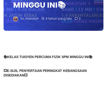
MINGGU INI📚
Yu. Hasnitah
4 tahun yang lalu
0
📚KELAS TUISYEN PERCUMA FIZIK SPM MINGGU INI📚
💥E-SIJIL PENYERTAAN PERINGKAT KEBANGSAAN 
DISEDIAKAN💥