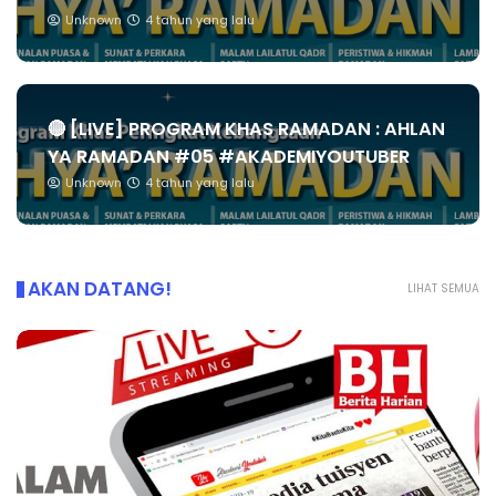
Unknown
4 tahun yang lalu
🔴 [LIVE] PROGRAM KHAS RAMADAN : AHLAN
YA RAMADAN #05 #AKADEMIYOUTUBER
Unknown
4 tahun yang lalu
AKAN DATANG!
LIHAT SEMUA