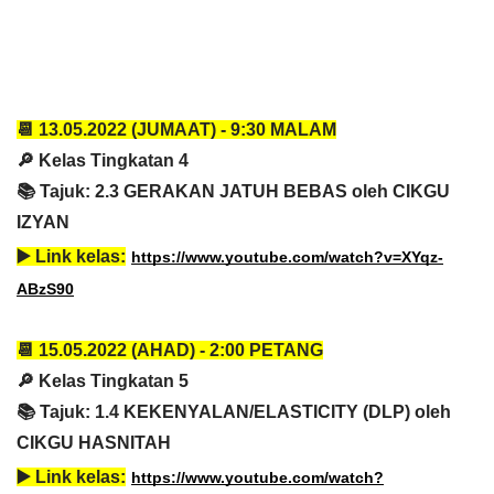
📆 13.05
.2022 (JUMAAT) - 
9:30 MALAM
🔎 Kelas Tingkatan 4
📚 Tajuk: 2.3 GERAKAN JATUH BEBAS oleh CIKGU 
IZYAN
▶️ 
Link kelas:
https://www.youtube.com/watch?v=XYqz-
ABzS90
📆 15.05
.2022 (AHAD) - 
2:00 PETANG
🔎 Kelas Tingkatan 5
📚 Tajuk: 1.4 KEKENYALAN/ELASTICITY (DLP) oleh 
CIKGU HASNITAH
▶️ 
Link kelas:
https://www.youtube.com/watch?