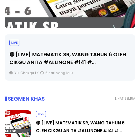
Sejarah Tingkatan 4
Unknown
6 hari yang lalu
SEGMEN KHAS
LIHAT SEMUA
LIVE
🔴 [LIVE] MATEMATIK SR, WANG TAHUN 6
OLEH CIKGU ANITA #ALLINONE #141 #...