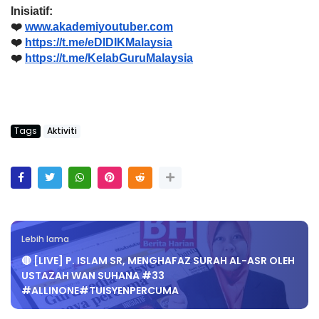
Inisiatif:
❤️ 
www.akademiyoutuber.com
❤️ 
https://t.me/eDIDIKMalaysia
❤️ 
https://t.me/KelabGuruMalaysia
Tags
Aktiviti
Lebih lama
🔴 [LIVE] P. ISLAM SR, MENGHAFAZ SURAH AL-ASR OLEH
USTAZAH WAN SUHANA #33
#ALLINONE#TUISYENPERCUMA