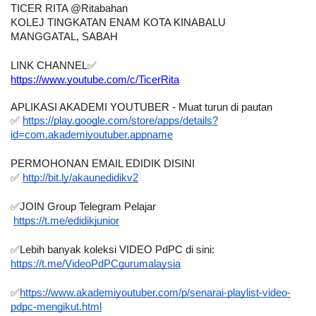
TICER RITA @Ritabahan
KOLEJ TINGKATAN ENAM KOTA KINABALU
MANGGATAL, SABAH
LINK CHANNEL
✅
https://www.youtube.com/c/TicerRita
APLIKASI AKADEMI YOUTUBER - Muat turun di pautan  
✅ 
https://play.google.com/store/apps/details?
id=com.akademiyoutuber.appname
PERMOHONAN EMAIL EDIDIK DISINI
✅
http://bit.ly/akaunedidikv2
✅
JOIN Group Telegram Pelajar 
https://t.me/edidikjunior
✅
Lebih banyak koleksi VIDEO PdPC di sini:
https://t.me/VideoPdPCgurumalaysia
✅
https://www.akademiyoutuber.com/p/senarai-playlist-video-
pdpc-mengikut.html