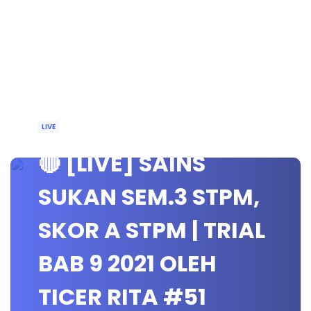
LIVE
🔴 [LIVE] SAINS
SUKAN SEM.3 STPM,
SKOR A STPM | TRIAL
BAB 9 2021 OLEH
TICER RITA #51