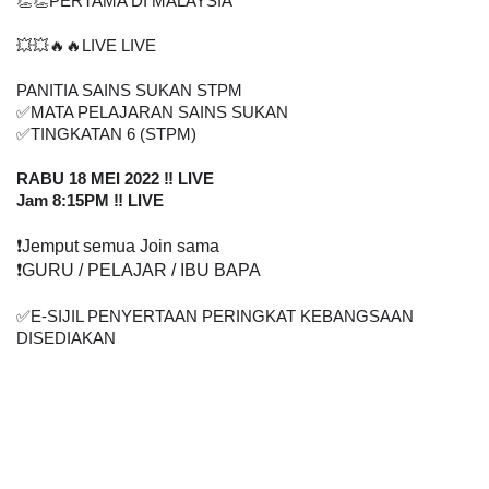
👏👏PERTAMA DI MALAYSIA
💥💥🔥🔥LIVE LIVE
PANITIA SAINS SUKAN STPM
✅
MATA PELAJARAN SAINS SUKAN
✅
TINGKATAN 6 (STPM)
RABU 18 MEI 2022 ‼️ LIVE
Jam 8:15PM ‼️ LIVE
❗
️Jemput semua Join sama
❗
️GURU / PELAJAR / IBU BAPA
✅
E-SIJIL PENYERTAAN PERINGKAT KEBANGSAAN 
DISEDIAKAN    