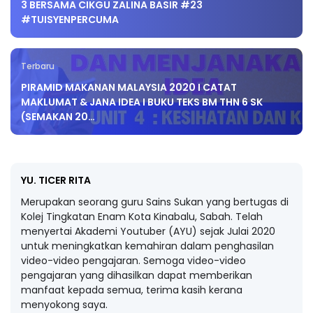
3 BERSAMA CIKGU ZALINA BASIR #23
#TUISYENPERCUMA
Terbaru
PIRAMID MAKANAN MALAYSIA 2020 I CATAT
MAKLUMAT & JANA IDEA I BUKU TEKS BM THN 6 SK
(SEMAKAN 20…
YU. TICER RITA
Merupakan seorang guru Sains Sukan yang bertugas di
Kolej Tingkatan Enam Kota Kinabalu, Sabah. Telah
menyertai Akademi Youtuber (AYU) sejak Julai 2020
untuk meningkatkan kemahiran dalam penghasilan
video-video pengajaran. Semoga video-video
pengajaran yang dihasilkan dapat memberikan
manfaat kepada semua, terima kasih kerana
menyokong saya.