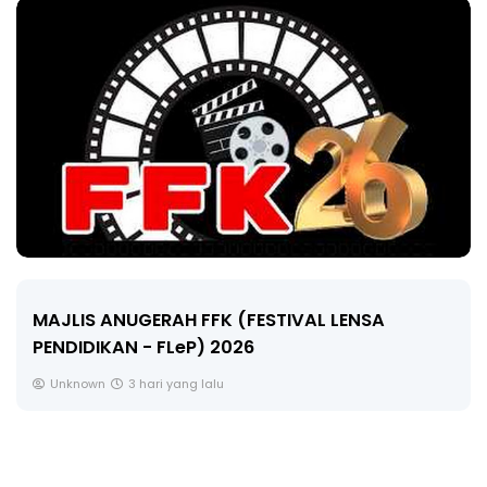
LIVE
🔴 [LIVE] MATEMATIK SR, WANG TAHUN 6 OLEH
CIKGU ANITA #ALLINONE #141 #...
Yu. Chekgu LK
5 hari yang lalu