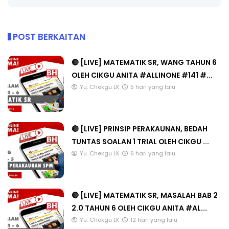
POST BERKAITAN
🔴 [LIVE] MATEMATIK SR, WANG TAHUN 6
OLEH CIKGU ANITA #ALLINONE #141 #...
Yu. Chekgu LK
5 hari yang lalu
🔴 [LIVE] PRINSIP PERAKAUNAN, BEDAH
TUNTAS SOALAN 1 TRIAL OLEH CIKGU ...
Yu. Chekgu LK
6 hari yang lalu
🔴 [LIVE] MATEMATIK SR, MASALAH BAB 2
2.0 TAHUN 6 OLEH CIKGU ANITA #AL...
Yu. Chekgu LK
12 hari yang lalu