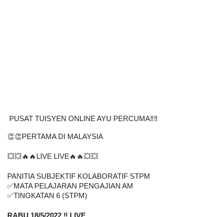
PUSAT TUISYEN ONLINE AYU PERCUMA‼️‼️
👏👏PERTAMA DI MALAYSIA
💥💥🔥🔥LIVE LIVE🔥🔥💥💥
PANITIA SUBJEKTIF KOLABORATIF STPM
✅
MATA PELAJARAN PENGAJIAN AM
✅
TINGKATAN 6 (STPM)
RABU 18/5/2022 ‼️ LIVE