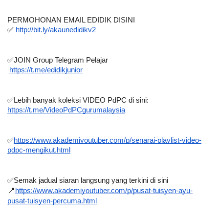
PERMOHONAN EMAIL EDIDIK DISINI
✅
http://bit.ly/akaunedidikv2
✅
JOIN Group Telegram Pelajar 
https://t.me/edidikjunior
✅
Lebih banyak koleksi VIDEO PdPC di sini:
https://t.me/VideoPdPCgurumalaysia
✅
https://www.akademiyoutuber.com/p/senarai-playlist-video-
pdpc-mengikut.html
✅
Semak jadual siaran langsung yang terkini di sini
📍
https://www.akademiyoutuber.com/p/pusat-tuisyen-ayu-
pusat-tuisyen-percuma.html