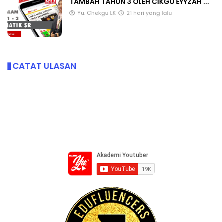
TAMBAH TAHUN 3 OLEH CIKGU EYYZAH ...
Yu. Chekgu LK
21 hari yang lalu
CATAT ULASAN