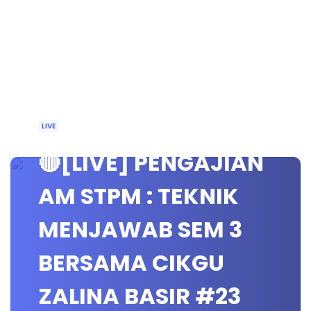
LIVE
🔴[LIVE] PENGAJIAN
AM STPM : TEKNIK
MENJAWAB SEM 3
BERSAMA CIKGU
ZALINA BASIR #23