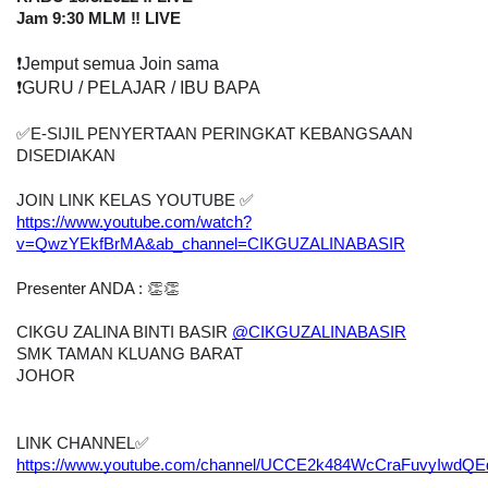
Jam 9:30 MLM ‼️ LIVE
❗
️Jemput semua Join sama
❗
️GURU / PELAJAR / IBU BAPA
✅
E-SIJIL PENYERTAAN PERINGKAT KEBANGSAAN 
DISEDIAKAN    
JOIN LINK KELAS YOUTUBE 
✅
https://www.youtube.com/watch?
v=QwzYEkfBrMA&ab_channel=CIKGUZALINABASIR
Presenter ANDA : 👏👏
CIKGU ZALINA BINTI BASIR 
@CIKGUZALINABASIR
SMK TAMAN KLUANG BARAT
JOHOR
LINK CHANNEL
✅
https://www.youtube.com/channel/UCCE2k484WcCraFuvyIwdQE