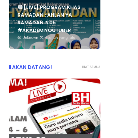
🔴 [LIVE] PROGRAM KHAS
RAMADAN : AHLAN YA
RAMADAN #05
#AKADEMIYOUTUBER
Unknown
4 tahun yang lalu
AKAN DATANG!
LIHAT SEMUA