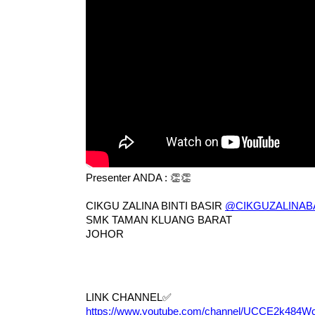
ICARA PROFESIONAL 8 :
BICARA KORPORA
IMBALAN KETUA PENGARAH
MAKANAN SELAM
ENDIDIKAN MALAYSIA
BERKUALITI (AMAL
Unknown
10 hari yang lalu
Unknown
10 hari y
Presenter ANDA : 👏👏
CIKGU ZALINA BINTI BASIR 
@CIKGUZALINAB
SMK TAMAN KLUANG BARAT
JOHOR
LINK CHANNEL
✅