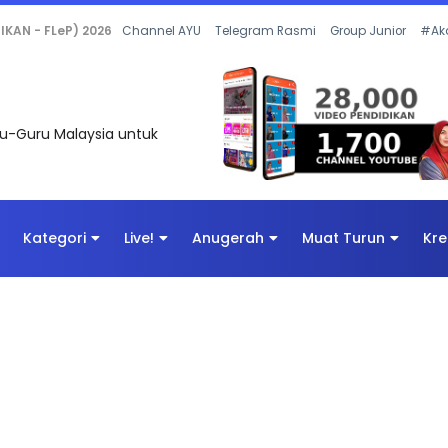
 OLEH CIKGU ANITA #ALLINONE #141 #...
Channel AYU
Telegram Rasmi
Group Junior
#Ak
uru-Guru Malaysia untuk
Kategori
Live!
Anugerah
Muat Turun
Kre