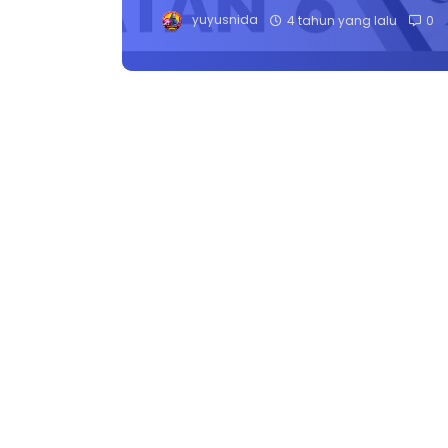
yuyusnida
4 tahun yang lalu
0