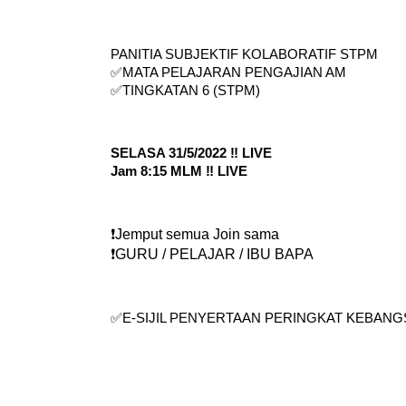
💥💥🔥🔥LIVE LIVE🔥🔥💥💥
PANITIA SUBJEKTIF KOLABORATIF STPM
✅
MATA PELAJARAN PENGAJIAN AM
✅
TINGKATAN 6 (STPM)
SELASA 31/5/2022 ‼️ LIVE
Jam 8:15 MLM ‼️ LIVE
❗
️Jemput semua Join sama
❗
️GURU / PELAJAR / IBU BAPA
✅
E-SIJIL PENYERTAAN PERINGKAT KEBANGS