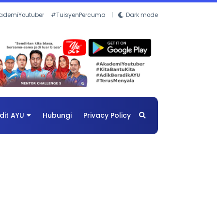
ademiYoutuber
#TuisyenPercuma
Dark mode
dit AYU
Hubungi
Privacy Policy