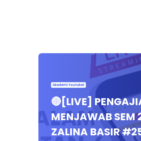
Akademi Youtuber
🔴[LIVE] PENGAJ
MENJAWAB SEM 2
ZALINA BASIR #