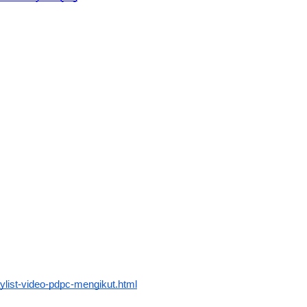
WcCraFuvyIwdQEg
ylist-video-pdpc-mengikut.html