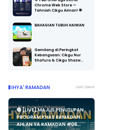
🌟 PBD OnePage Kini di
Chrome Web Store —
Tahniah Cikgu Aiman! 🌟
BAHAGIAN TUBUH HAIWAN
Gemilang di Peringkat
Kebangsaan: Cikgu Nur
Shafura & Cikgu Shazw…
IHYA' RAMADAN
LIHAT SEMUA
🔴 [LIVE] MAJLIS PENUTUPAN
PROGRAM KHAS RAMADAN :
AHLAN YA RAMADAN #06...