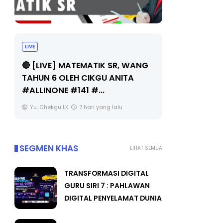
LIVE
Sejarah Tingkatan 4
🔴 [LIVE] 
Unknown
7 hari yang lalu
BEDAH TUN
OLEH CIKGU
Yu. Chekgu 
SEGMEN KHAS
LIHAT SEMUA
TRANSFORMASI DIGITAL
GURU SIRI 7 : PAHLAWAN
DIGITAL PENYELAMAT DUNIA