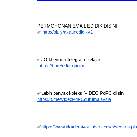
https://www.youtube.com/channel/UCCE2k484
PERMOHONAN EMAIL EDIDIK DISINI
✅
http://bit.ly/akaunedidikv2
✅
JOIN Group Telegram Pelajar 
https://t.me/edidikjunior
✅
Lebih banyak koleksi VIDEO PdPC di sini:
https://t.me/VideoPdPCgurumalaysia
✅
https://www.akademiyoutuber.com/p/senarai-pla