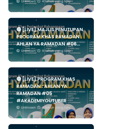
Unknown
4 tahun yang lalu
🔴 [LIVE] MAJLIS PENUTUPAN
PROGRAM KHAS RAMADAN :
AHLAN YA RAMADAN #06...
Unknown
4 tahun yang lalu
🔴 [LIVE] PROGRAM KHAS
RAMADAN : AHLAN YA
RAMADAN #05
#AKADEMIYOUTUBER
Unknown
4 tahun yang lalu