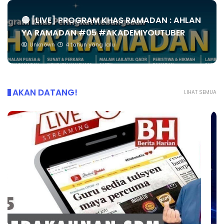
🔴 [LIVE] PROGRAM KHAS RAMADAN : AHLAN
YA RAMADAN #05 #AKADEMIYOUTUBER
Unknown
4 tahun yang lalu
AKAN DATANG!
LIHAT SEMUA