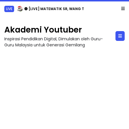
LIVE
🔴 [LIVE] MATEMATIK SR, WANG TAHUN 6 OLEH CIKGU ANITA #ALLINONE #141 #...
Akademi Youtuber
Inspirasi Pendidikan Digital, Dimulakan oleh Guru-
Guru Malaysia untuk Generasi Gemilang