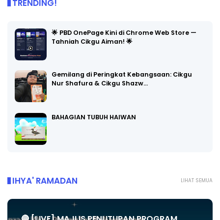
TRENDING!
🌟 PBD OnePage Kini di Chrome Web Store —
Tahniah Cikgu Aiman! 🌟
Gemilang di Peringkat Kebangsaan: Cikgu
Nur Shafura & Cikgu Shazw…
BAHAGIAN TUBUH HAIWAN
IHYA' RAMADAN
LIHAT SEMUA
🔴 [LIVE] MAJLIS PENUTUPAN PROGRAM