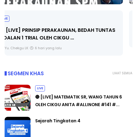
BICARA PROFESIONAL 8 : TIMBALAN KETUA
PENGARAH PENDIDIKAN MALAYSIA
Unknown
8 hari yang lalu
SEGMEN KHAS
LIHAT SEMUA
LIVE
🔴 [LIVE] MATEMATIK SR, WANG TAHUN 6
OLEH CIKGU ANITA #ALLINONE #141 #...
Sejarah Tingkatan 4