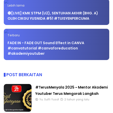
Lebih lama
🔴[LIVE] KMK STPM (U2), SENTUHAN AKHIR (BHG. A)
OLEH CIKGU YUSNIDA #51 #TUISYENPERCUMA
Terbaru
FADE IN - FADE OUT Sound Effect in CANVA
#canvatutorial #canvaforeducation
#akademiyoutuber
POST BERKAITAN
#TerusMenyala 2025 ~ Mentor Akademi
Youtuber Terus Mengorak Langkah
Yu. Suffi Yusof
2 tahun yang lalu