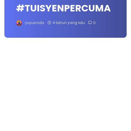
#TUISYENPERCUMA
yuyusnida
4 tahun yang lalu
0