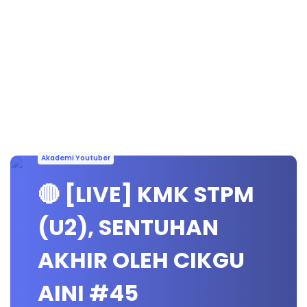
Akademi Youtuber
🔴 [LIVE] KMK STPM
(U2), SENTUHAN
AKHIR OLEH CIKGU
AINI #45