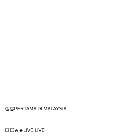
👏👏PERTAMA DI MALAYSIA
💥💥🔥🔥LIVE LIVE