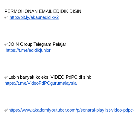
PERMOHONAN EMAIL EDIDIK DISINI
✅ 
http://bit.ly/akaunedidikv2
✅JOIN Group Telegram Pelajar 
https://t.me/edidikjunior
✅Lebih banyak koleksi VIDEO PdPC di sini:
https://t.me/VideoPdPCgurumalaysia
✅
https://www.akademiyoutuber.com/p/senarai-playlist-video-pdpc