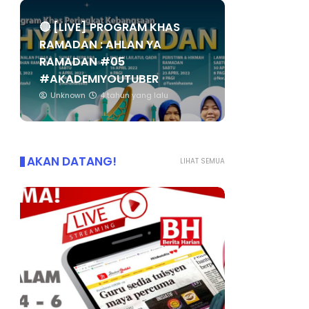
🔴 [LIVE] PROGRAM KHAS
RAMADAN : AHLAN YA
RAMADAN #05
#AKADEMIYOUTUBER
Unknown
4 tahun yang lalu
AKAN DATANG!
LIHAT SEMUA