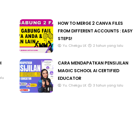
HOW TO MERGE 2 CANVA FILES
FROM DIFFERENT ACCOUNTS : EASY
LIVE
MAJLIS ANUGERAH FFK
STEPS!
(FESTIVAL LENSA PENDIDIKAN -
🔴 [LIVE]
Yu. Chekgu LK
2 tahun yang lalu
FLeP) 2026
TAHUN 6 O
#ALLINONE
H
CARA MENDAPATKAN PENSIJILAN
Unknown
4 hari yang lalu
MAGIC SCHOOL AI CERTIFIED
Yu. Chekgu 
EDUCATOR
alu
Yu. Chekgu LK
3 tahun yang lalu