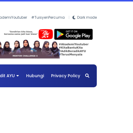
ademiYoutuber
#TuisyenPercuma
Dark mode
dit AYU
Hubungi
Privacy Policy