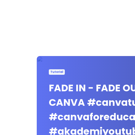
Tutorial
FADE IN - FADE OU
CANVA #canvatu
#canvaforeduca
#akademiyoutu