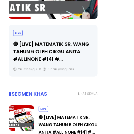
Sejarah Tingkatan 4
 MATEMATIK SR, WANG
Unknown
6 hari yang lalu
LEH CIKGU ANITA
 #141 #...
LK
6 hari yang lalu
SEGMEN KHAS
LIHAT SEMUA
LIVE
🔴 [LIVE] MATEMATIK SR,
WANG TAHUN 6 OLEH CIKGU
ANITA #ALLINONE #141 #...