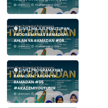
Unknown
4 tahun yang lalu
🔴 [LIVE] MAJLIS PENUTUPAN
PROGRAM KHAS RAMADAN :
AHLAN YA RAMADAN #06...
Unknown
4 tahun yang lalu
🔴 [LIVE] PROGRAM KHAS
RAMADAN : AHLAN YA
RAMADAN #05
#AKADEMIYOUTUBER
Unknown
4 tahun yang lalu