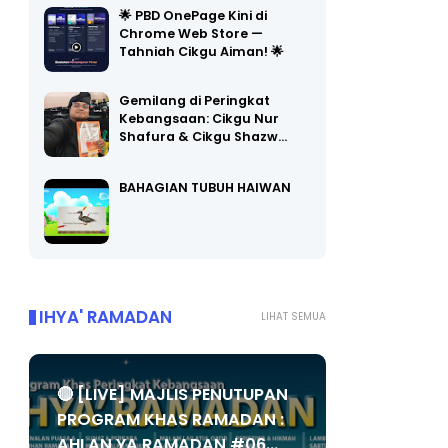
🌟 PBD OnePage Kini di
Chrome Web Store —
Tahniah Cikgu Aiman! 🌟
Gemilang di Peringkat
Kebangsaan: Cikgu Nur
Shafura & Cikgu Shazw…
BAHAGIAN TUBUH HAIWAN
IHYA' RAMADAN
LIHAT SEMUA
🔴 [LIVE] MAJLIS PENUTUPAN
PROGRAM KHAS RAMADAN :
AHLAN YA RAMADAN #06...