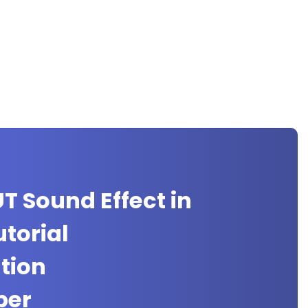
T Sound Effect in
torial
tion
ber