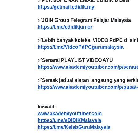
https://getmail.edidik.my
✅JOIN Group Telegram Pelajar Malaysia
https://t.me/edidikjunior
LIVE
Sejarah Tin
✅Lebih banyak koleksi VIDEO PdPC di sini
🔴 [LIVE] MATEMATIK SR, WANG
https://t.me/VideoPdPCgurumalaysia
Unknown
7 
TAHUN 6 OLEH CIKGU ANITA
#ALLINONE #141 #...
✅Senarai PLAYLIST VIDEO AYU
https://www.akademiyoutuber.com/p/senara
Yu. Chekgu LK
7 hari yang lalu
✅Semak jadual siaran langsung yang terkini
https://www.akademiyoutuber.com/p/pusat-
Inisiatif :
www.akademiyoutuber.com
https://t.me/eDIDIKMalaysia
https://t.me/KelabGuruMalaysia