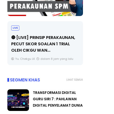
TRANSFORMASI DIGITAL GURU
MAJL
SIRI 7 : PAHLAWAN DIGITAL
(FEST
AN,
PENYELAMAT DUNIA
FLeP)
Unknown
4 hari yang lalu
Unkn
lu
SEGMEN KHAS
LIHAT SEMUA
TRANSFORMASI DIGITAL
GURU SIRI 7 : PAHLAWAN
DIGITAL PENYELAMAT DUNIA