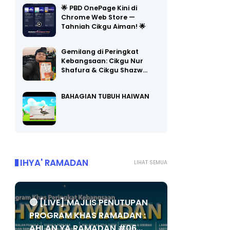
Chrome Web Store —
Tahniah Cikgu Aiman! 🌟
Gemilang di Peringkat
Kebangsaan: Cikgu Nur
Shafura & Cikgu Shazw…
BAHAGIAN TUBUH HAIWAN
IHYA' RAMADAN
LIHAT SEMUA
🔴 [LIVE] MAJLIS PENUTUPAN
PROGRAM KHAS RAMADAN :
AHLAN YA RAMADAN #06...