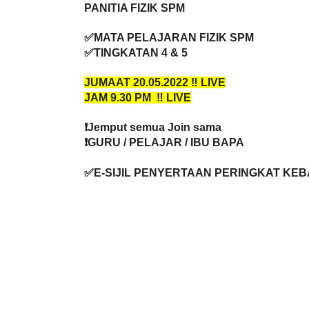
✅MATA PELAJARAN FIZIK SPM
✅TINGKATAN 4 & 5
JUMAAT 20.05.2022 ‼️ LIVE
JAM 9.30 PM  ‼️ LIVE
❗️Jemput semua Join sama
❗️GURU / PELAJAR / IBU BAPA
✅E-SIJIL PENYERTAAN PERINGKAT KE