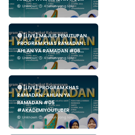
Unknown
4 tahun yang lalu
🔴 [LIVE] MAJLIS PENUTUPAN
PROGRAM KHAS RAMADAN :
AHLAN YA RAMADAN #06...
Unknown
4 tahun yang lalu
🔴 [LIVE] PROGRAM KHAS
RAMADAN : AHLAN YA
RAMADAN #05
#AKADEMIYOUTUBER
Unknown
4 tahun yang lalu