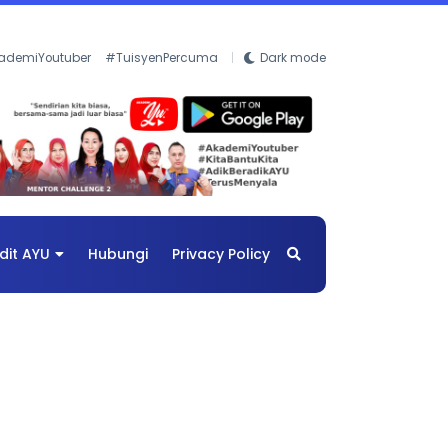
ademiYoutuber
#TuisyenPercuma
Dark mode
dit AYU
Hubungi
Privacy Policy