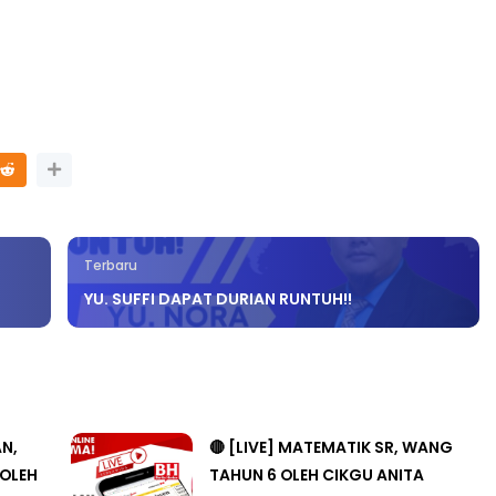
Terbaru
YU. SUFFI DAPAT DURIAN RUNTUH!!
AN,
🔴 [LIVE] MATEMATIK SR, WANG
 OLEH
TAHUN 6 OLEH CIKGU ANITA
#ALLINONE #141 #...