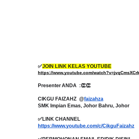
✅
JOIN LINK KELAS YOUTUBE
https://www.youtube.com/watch?v=jvqCmsXCr
Presenter ANDA  :👏👏
CIKGU FAIZAHZ  @
faizahza
SMK Impian Emas, Johor Bahru, Johor
✅LINK CHANNEL 
https://www.youtube.com/c/CikguFaizahz
✅PERMOHONAN EMAIL EDIDIK DISINI