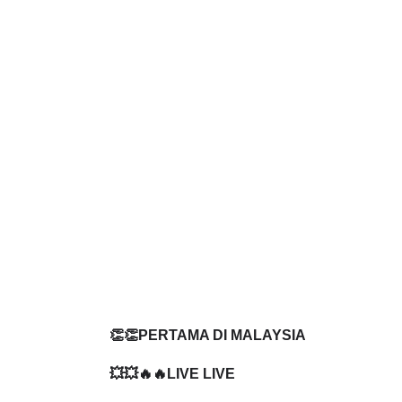
👏👏PERTAMA DI MALAYSIA
💥💥🔥🔥LIVE LIVE 
PANITIA FIZIK SPM 