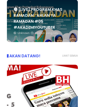
🔴 [LIVE] PROGRAM KHAS
RAMADAN : AHLAN YA
RAMADAN #05
#AKADEMIYOUTUBER
Unknown
4 tahun yang lalu
AKAN DATANG!
LIHAT SEMUA