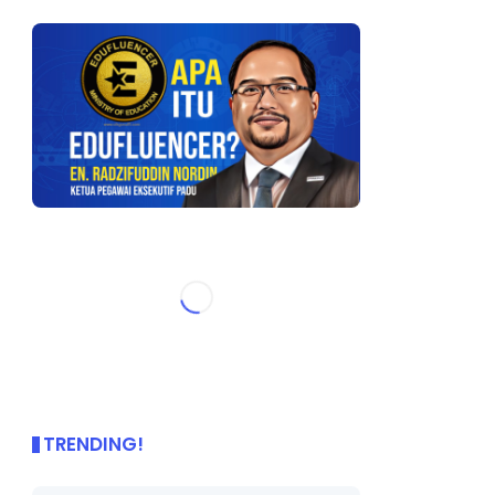
TRENDING!
🌟 PBD OnePage Kini di