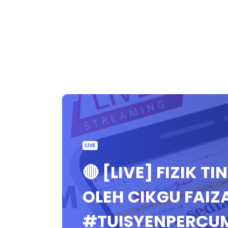
LIVE
🔴 [LIVE] FIZIK T
OLEH CIKGU FAIZ
#TUISYENPERCU