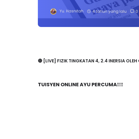
Yu. Hasnitah
4 tahun yang lalu
0
🔴 [LIVE] FIZIK TINGKATAN 4, 2.4 INERSIA O
TUISYEN ONLINE AYU PERCUMA‼️‼️