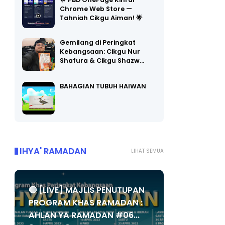
🌟 PBD OnePage Kini di
Chrome Web Store —
Tahniah Cikgu Aiman! 🌟
Gemilang di Peringkat
Kebangsaan: Cikgu Nur
Shafura & Cikgu Shazw…
BAHAGIAN TUBUH HAIWAN
IHYA' RAMADAN
LIHAT SEMUA
🔴 [LIVE] MAJLIS PENUTUPAN
PROGRAM KHAS RAMADAN :
AHLAN YA RAMADAN #06...