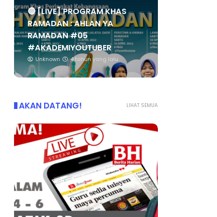
🔴 [LIVE] PROGRAM KHAS
RAMADAN : AHLAN YA
RAMADAN #05
#AKADEMIYOUTUBER
Unknown
4 tahun yang lalu
AKAN DATANG!
LIHAT SEMUA