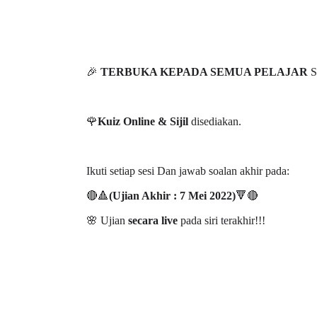
BICARA PROFESIONAL 8 :
BICARA KORPORA
🎉
TERBUKA KEPADA SEMUA PELAJAR
S
TIMBALAN KETUA PENGARAH
MAKANAN SELAM
PENDIDIKAN MALAYSIA
BERKUALITI (AMAL
🌹
Kuiz Online & Sijil
disediakan.
Unknown
9 hari yang lalu
Unknown
9 hari ya
Ikuti setiap sesi Dan jawab soalan akhir pada:
🔴🔺
(Ujian Akhir : 7 Mei 2022)
🔻🔴
🌸 Ujian
secara live
pada siri terakhir!!!