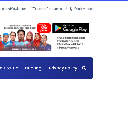
ademiYoutuber
#TuisyenPercuma
Dark mode
dit AYU
Hubungi
Privacy Policy