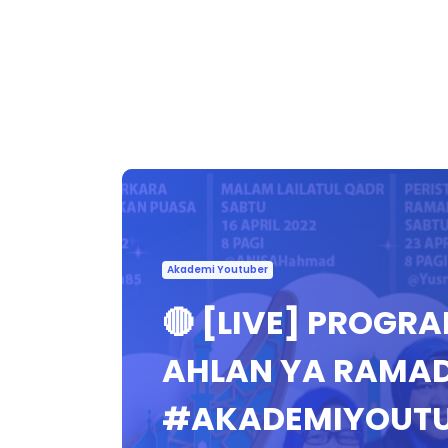
Akademi Youtuber
🔴 [LIVE] PROGR
AHLAN YA RAMA
#AKADEMIYOUT