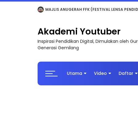
LIVE
🔴 [LIVE] MATEMATIK SR, WANG TAHUN 6
Akademi Youtuber
Inspirasi Pendidikan Digital, Dimulakan oleh G
Generasi Gemilang
Utama
Video
Daftar