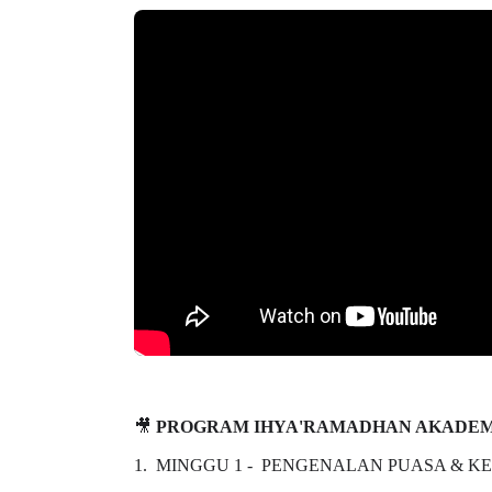
https://www.youtube.com/watch?v=SD_um_xLkP
🎥
PROGRAM IHYA'RAMADHAN AKADEM
1. MINGGU 1 - PENGENALAN PUASA & 