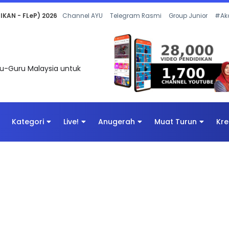
 OLEH CIKGU ANITA #ALLINONE #141 #...
Channel AYU
Telegram Rasmi
Group Junior
#Ak
uru-Guru Malaysia untuk
Kategori
Live!
Anugerah
Muat Turun
Kre