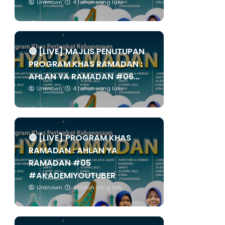
Unknown
4 tahun yang lalu
🔴 [LIVE] MAJLIS PENUTUPAN
PROGRAM KHAS RAMADAN :
AHLAN YA RAMADAN #06...
Unknown
4 tahun yang lalu
🔴 [LIVE] PROGRAM KHAS
RAMADAN : AHLAN YA
RAMADAN #05
#AKADEMIYOUTUBER
Unknown
4 tahun yang lalu