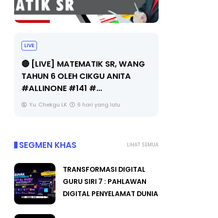
LIVE
Sejarah Tingkatan 4
🔴 [LIVE]
Unknown
6 hari yang lalu
BEDAH TU
OLEH CIKGU
Yu. Chekgu 
SEGMEN KHAS
LIHAT SEMUA
TRANSFORMASI DIGITAL
GURU SIRI 7 : PAHLAWAN
DIGITAL PENYELAMAT DUNIA