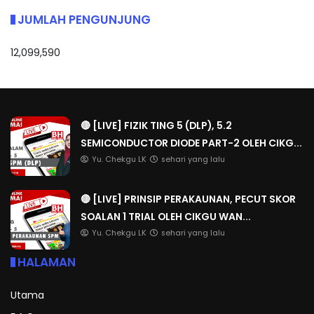
JUMLAH PENGUNJUNG
12,099,590
🔴 [LIVE] FIZIK TING 5 (DLP), 5.2
SEMICONDUCTOR DIODE PART-2 OLEH CIKG...
Yu. Chekgu LK
sehari yang lalu
🔴 [LIVE] PRINSIP PERAKAUNAN, PECUT SKOR
SOALAN 1 TRIAL OLEH CIKGU WAN...
Yu. Chekgu LK
sehari yang lalu
HALAMAN
Utama