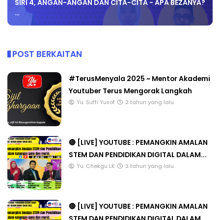
SIRI 4, ANGAN-ANGAN DAN CITA-CITA - APA BEZANYA?
…
POST BERKAITAN
#TerusMenyala 2025 ~ Mentor Akademi
Youtuber Terus Mengorak Langkah
Yu. Suffi Yusof
2 tahun yang lalu
🔴 [LIVE] YOUTUBE : PEMANGKIN AMALAN
STEM DAN PENDIDIKAN DIGITAL DALAM...
Yu. Chekgu LK
3 tahun yang lalu
🔴 [LIVE] YOUTUBE : PEMANGKIN AMALAN
STEM DAN PENDIDIKAN DIGITAL DALAM...