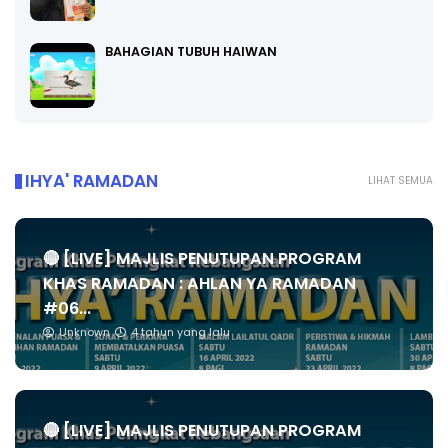
BAHAGIAN TUBUH HAIWAN
IHYA' RAMADAN
LIHAT SEMUA
🔴 [LIVE] MAJLIS PENUTUPAN PROGRAM
KHAS RAMADAN : AHLAN YA RAMADAN
#06...
Unknown
4 tahun yang lalu
🔴 [LIVE] MAJLIS PENUTUPAN PROGRAM