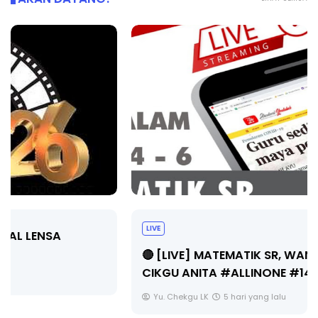
LIVE
🔴 [LIVE] MATEMATIK SR, WANG TAHUN 6 OLEH
CIKGU ANITA #ALLINONE #141 #...
Yu. Chekgu LK
5 hari yang lalu