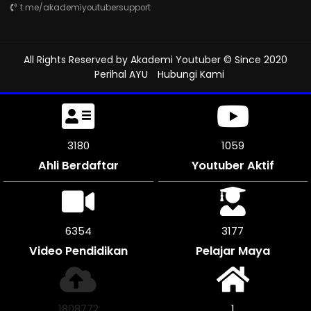
t.me/akademiyoutubersupport
All Rights Reserved by
Akademi Youtuber
© Since 2020
Perihal AYU
Hubungi Kami
3690
1229
Ahli Berdaftar
Youtuber Aktif
7374
3687
Video Pendidikan
Pelajar Maya
2099132
1