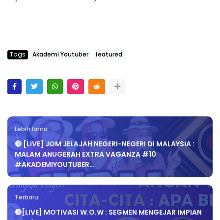
Tags
Akademi Youtuber
featured
Lebih lama
🔴 [LIVE] JOM JELAJAH NEGERI-NEGERI DI MALAYSIA :
MALAM ANUGERAH EXTRA VAGANZA #10
#AKADEMIYOUTUBER…
Terbaru
🔴[LIVE] MOTIVASI W.O.W : SEGMEN MENGEJAR IMPIAN