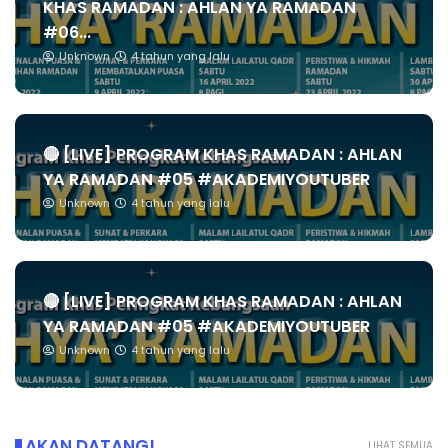
KHAS RAMADAN : AHLAN YA RAMADAN
#06...
Unknown
4 tahun yang lalu
🔴 [LIVE] PROGRAM KHAS RAMADAN : AHLAN
YA RAMADAN #05 #AKADEMIYOUTUBER
Unknown
4 tahun yang lalu
🔴 [LIVE] PROGRAM KHAS RAMADAN : AHLAN
YA RAMADAN #05 #AKADEMIYOUTUBER
Unknown
4 tahun yang lalu
AKAN DATANG!
LIHAT SEMUA