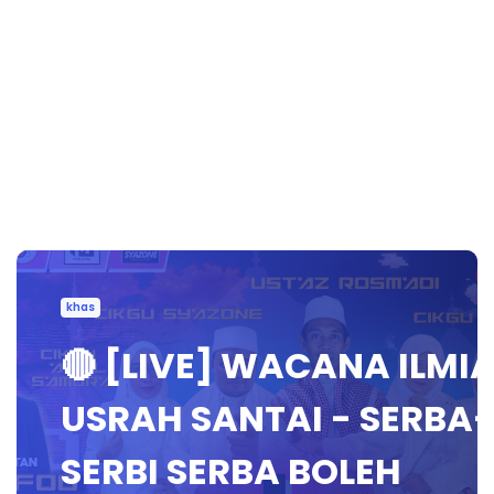
khas
🔴 [LIVE] WACANA ILMI
USRAH SANTAI - SERBA-
SERBI SERBA BOLEH