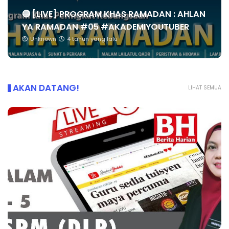
🔴 [LIVE] PROGRAM KHAS RAMADAN : AHLAN
YA RAMADAN #05 #AKADEMIYOUTUBER
Unknown
4 tahun yang lalu
AKAN DATANG!
LIHAT SEMUA