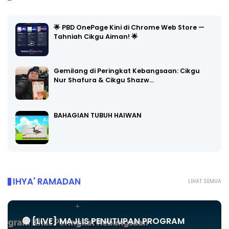
🌟 PBD OnePage Kini di Chrome Web Store —
Tahniah Cikgu Aiman! 🌟
Gemilang di Peringkat Kebangsaan: Cikgu
Nur Shafura & Cikgu Shazw…
BAHAGIAN TUBUH HAIWAN
IHYA' RAMADAN
LIHAT SEMUA
🔴 [LIVE] MAJLIS PENUTUPAN PROGRAM