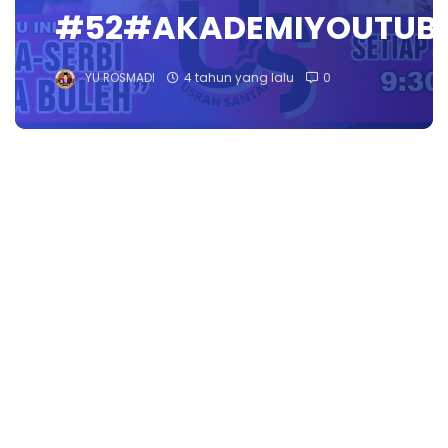
#52#AKADEMIYOUTUB
YU.ROSMADI
4 tahun yang lalu
0