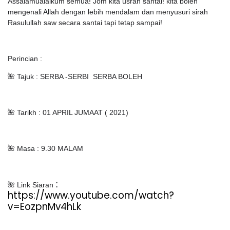
Assalamualaikum semua! Jom kita usrah santai! kita boleh
mengenali Allah dengan lebih mendalam dan menyusuri sirah
Rasulullah saw secara santai tapi tetap sampai!
Perincian :
🌺 Tajuk : SERBA -SERBI
SERBA BOLEH
🌺 Tarikh : 01 APRIL JUMAAT ( 2021)
🌺 Masa : 9.30 MALAM
:
🌺 Link Siaran
https://www.youtube.com/watch?
v=EozpnMv4hLk