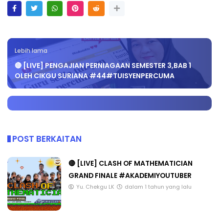
Lebih lama
🔴 [LIVE] PENGAJIAN PERNIAGAAN SEMESTER 3,BAB 1
OLEH CIKGU SURIANA #44#TUISYENPERCUMA
POST BERKAITAN
🔴 [LIVE] CLASH OF MATHEMATICIAN
GRAND FINALE #AKADEMIYOUTUBER
Yu. Chekgu LK
dalam 1 tahun yang lalu