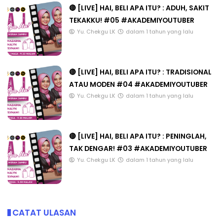
🔴 [LIVE] HAI, BELI APA ITU? : ADUH, SAKIT
TEKAKKU! #05 #AKADEMIYOUTUBER
Yu. Chekgu LK
dalam 1 tahun yang lalu
🔴 [LIVE] HAI, BELI APA ITU? : TRADISIONAL
ATAU MODEN #04 #AKADEMIYOUTUBER
Yu. Chekgu LK
dalam 1 tahun yang lalu
🔴 [LIVE] HAI, BELI APA ITU? : PENINGLAH,
TAK DENGAR! #03 #AKADEMIYOUTUBER
Yu. Chekgu LK
dalam 1 tahun yang lalu
CATAT ULASAN