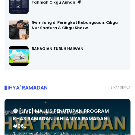
Tahniah Cikgu Aiman! 🌟
Gemilang di Peringkat Kebangsaan: Cikgu
Nur Shafura & Cikgu Shazw…
BAHAGIAN TUBUH HAIWAN
IHYA' RAMADAN
LIHAT SEMUA
🔴 [LIVE] MAJLIS PENUTUPAN PROGRAM
KHAS RAMADAN : AHLAN YA RAMADAN
#06...
Unknown
4 tahun yang lalu