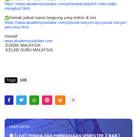
https://www.akademiyoutuber.
com/p/senarai-playlist-video-
pdpc-
mengikut.html
Semak jadual siaran langsung yang terkini di sini
https://www.akademiyoutuber.
com/p/pusat-tuisyen-ayu-pusat-
tuisyen-
percuma.html
Inisiatif :
www.akademiyoutuber.com
-EDIDIK MALAYSIA
-KELAB GURU MALAYSIA
Tags
LIVE
Lebih lama
🔴 [LIVE] PENGAJIAN PERNIAGAAN SEMESTER 2,BAB 1