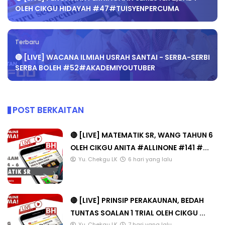
OLEH CIKGU HIDAYAH #47#TUISYENPERCUMA
Terbaru
🔴 [LIVE] WACANA ILMIAH USRAH SANTAI - SERBA-SERBI
SERBA BOLEH #52#AKADEMIYOUTUBER
POST BERKAITAN
🔴 [LIVE] MATEMATIK SR, WANG TAHUN 6
OLEH CIKGU ANITA #ALLINONE #141 #...
Yu. Chekgu LK
6 hari yang lalu
🔴 [LIVE] PRINSIP PERAKAUNAN, BEDAH
TUNTAS SOALAN 1 TRIAL OLEH CIKGU ...
Yu. Chekgu LK
7 hari yang lalu