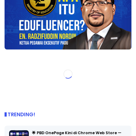
TRENDING!
🌟 PBD OnePage Kini di Chrome Web Store —