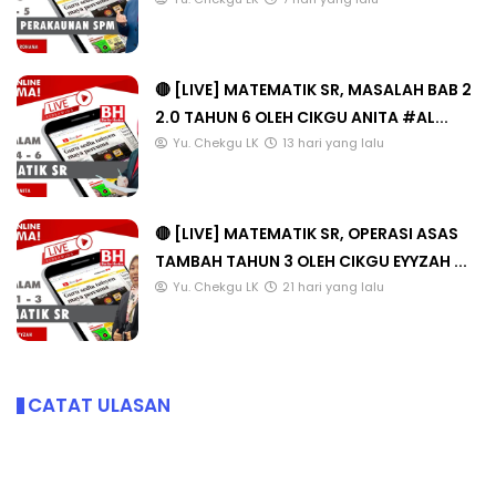
🔴 [LIVE] MATEMATIK SR, MASALAH BAB 2
2.0 TAHUN 6 OLEH CIKGU ANITA #AL...
Yu. Chekgu LK
13 hari yang lalu
🔴 [LIVE] MATEMATIK SR, OPERASI ASAS
TAMBAH TAHUN 3 OLEH CIKGU EYYZAH ...
Yu. Chekgu LK
21 hari yang lalu
CATAT ULASAN