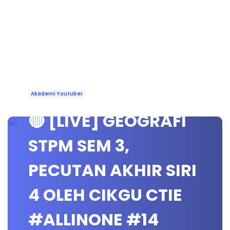
Akademi Youtuber
🔴 [LIVE] GEOGRAFI
STPM SEM 3,
PECUTAN AKHIR SIRI
4 OLEH CIKGU CTIE
#ALLINONE #14