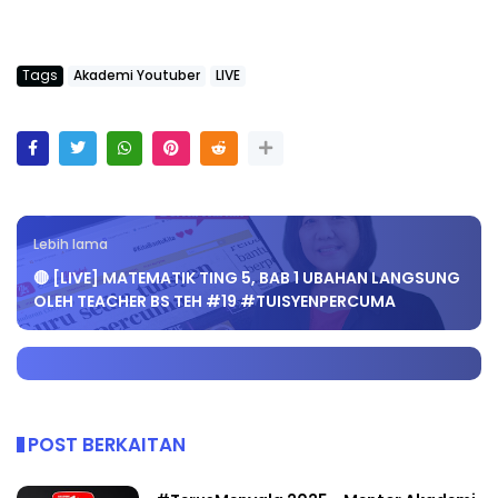
Tags
Akademi Youtuber
LIVE
Lebih lama
🔴 [LIVE] MATEMATIK TING 5, BAB 1 UBAHAN LANGSUNG
OLEH TEACHER BS TEH #19 #TUISYENPERCUMA
POST BERKAITAN