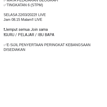
✅MATA PELAJARAN GEOGRAFI
✅TINGKATAN 6 (STPM)
SELASA 22/03/2022‼️ LIVE
Jam 08.15 Malam‼️ LIVE
❗️Jemput semua Join sama
❗️GURU / PELAJAR / IBU BAPA
✅E-SIJIL PENYERTAAN PERINGKAT KEBANGSAAN 
DISEDIAKAN    