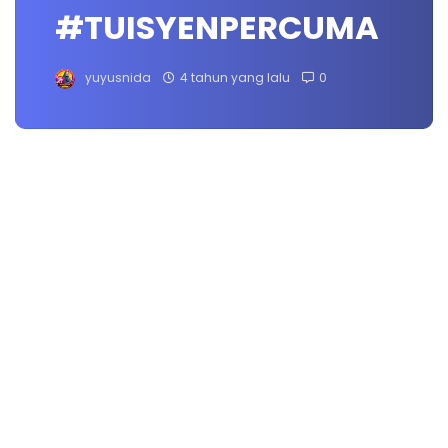
#TUISYENPERCUMA
yuyusnida
4 tahun yang lalu
0