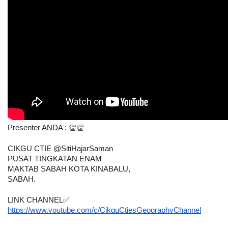
Presenter ANDA : 👏👏
CIKGU CTIE @SitiHajarSaman
PUSAT TINGKATAN ENAM
MAKTAB SABAH KOTA KINABALU,
SABAH.
LINK CHANNEL✅
https://www.youtube.com/c/CikguCtiesGeographyChannel