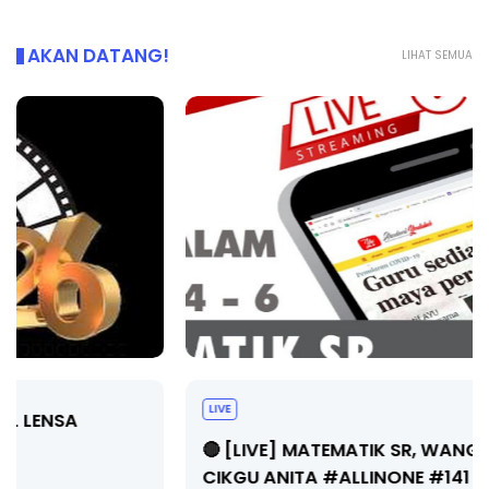
AKAN DATANG!
LIHAT SEMUA
LIVE
🔴 [LIVE] MATEMATIK SR, WANG TAHUN 6 OLEH
CIKGU ANITA #ALLINONE #141 #...