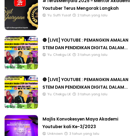
#TerusMenyala 2025 ~ Mentor Akademi
Youtuber Terus Mengorak Langkah
Yu. Suffi Yusof
2 tahun yang lalu
🔴 [LIVE] YOUTUBE : PEMANGKIN AMALAN
STEM DAN PENDIDIKAN DIGITAL DALAM...
Yu. Chekgu LK
3 tahun yang lalu
🔴 [LIVE] YOUTUBE : PEMANGKIN AMALAN
STEM DAN PENDIDIKAN DIGITAL DALAM...
Yu. Chekgu LK
3 tahun yang lalu
Majlis Konvokesyen Maya Akademi
Youtuber kali Ke-3/2023
Unknown
3 tahun yang lalu