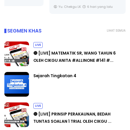
Yu. Chekgu LK
6 hari yang lalu
SEGMEN KHAS
LIHAT SEMUA
LIVE
🔴 [LIVE] MATEMATIK SR, WANG TAHUN 6
OLEH CIKGU ANITA #ALLINONE #141 #...
Sejarah Tingkatan 4
LIVE
🔴 [LIVE] PRINSIP PERAKAUNAN, BEDAH
TUNTAS SOALAN 1 TRIAL OLEH CIKGU ...