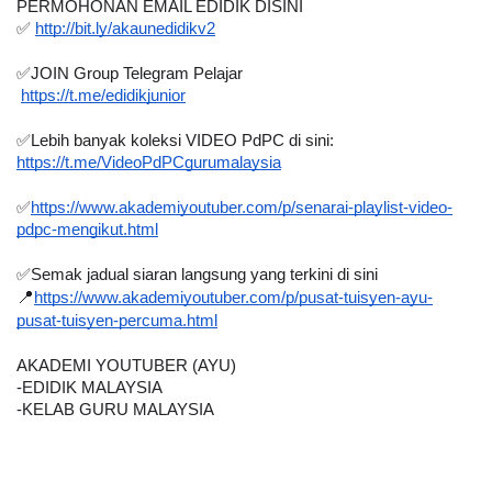
PERMOHONAN EMAIL EDIDIK DISINI
✅ 
http://bit.ly/akaunedidikv2
✅JOIN Group Telegram Pelajar 
https://t.me/edidikjunior
✅Lebih banyak koleksi VIDEO PdPC di sini:
https://t.me/VideoPdPCgurumalaysia
✅
https://www.akademiyoutuber.com/p/senarai-playlist-video-
pdpc-mengikut.html
✅Semak jadual siaran langsung yang terkini di sini
📍
https://www.akademiyoutuber.com/p/pusat-tuisyen-ayu-
pusat-tuisyen-percuma.html
AKADEMI YOUTUBER (AYU)
-EDIDIK MALAYSIA
-KELAB GURU MALAYSIA