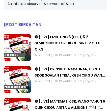
An intense observer. A servant of Allah.
POST BERKAITAN
🔴 [LIVE] FIZIK TING 5 (DLP), 5.2
SEMICONDUCTOR DIODE PART-2 OLEH
CIKG...
Yu. Chekgu LK
dalam 16 jam yang lalu
🔴 [LIVE] PRINSIP PERAKAUNAN, PECUT
SKOR SOALAN 1 TRIAL OLEH CIKGU WAN...
Yu. Chekgu LK
dalam 16 jam yang lalu
🔴 [LIVE] MATEMATIK SR, WANG TAHUN 6
OLEH CIKGU ANITA #ALLINONE #141 #...