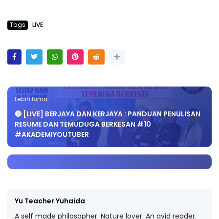
Tags
LIVE
Lebih lama
🔴 [LIVE] BERJAYA DAN KERJAYA : PANDUAN PENULISAN
RESUME DAN TEMUDUGA BERKESAN #10
#AKADEMIYOUTUBER
Yu Teacher Yuhaida
A self made philosopher. Nature lover. An avid reader.