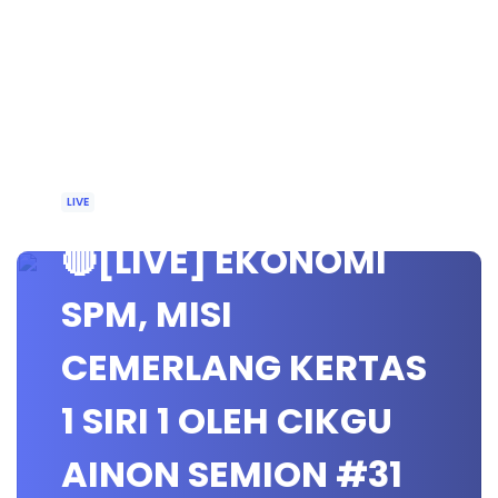
LIVE
🔴[LIVE] EKONOMI
SPM, MISI
CEMERLANG KERTAS
1 SIRI 1 OLEH CIKGU
AINON SEMION #31