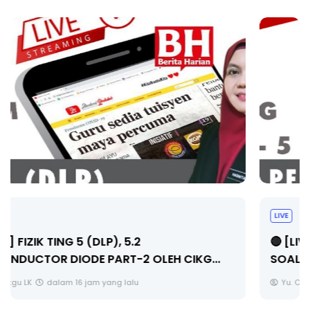
LIVE
🔴 [LIVE] PRINSIP PERAKAUNAN, PECUT SKOR
SOALAN 1 TRIAL OLEH CIKGU WAN...
Yu. Chekgu LK
dalam 16 jam yang lalu