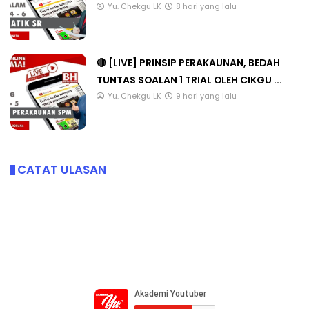
Yu. Chekgu LK
8 hari yang lalu
🔴 [LIVE] PRINSIP PERAKAUNAN, BEDAH
TUNTAS SOALAN 1 TRIAL OLEH CIKGU ...
Yu. Chekgu LK
9 hari yang lalu
CATAT ULASAN