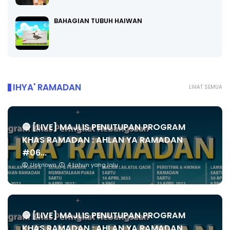
BAHAGIAN TUBUH HAIWAN
IHYA' RAMADAN
LIHAT SEMUA
🔴 [LIVE] MAJLIS PENUTUPAN PROGRAM
KHAS RAMADAN : AHLAN YA RAMADAN
#06...
Unknown
4 tahun yang lalu
🔴 [LIVE] MAJLIS PENUTUPAN PROGRAM
KHAS RAMADAN : AHLAN YA RAMADAN