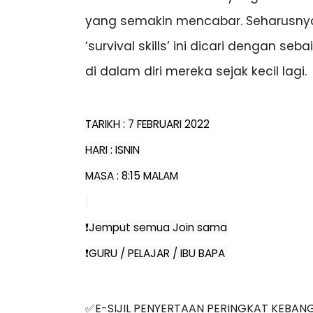
kemahiran-kemahiran yang memboleh
yang semakin mencabar. Seharusnya,
‘survival skills’ ini dicari dengan s
di dalam diri mereka sejak kecil lagi.
TARIKH : 7 FEBRUARI 2022
HARI : ISNIN
MASA : 8:15 MALAM
️Jemput semua Join sama
❗
️GURU / PELAJAR / IBU BAPA 
❗