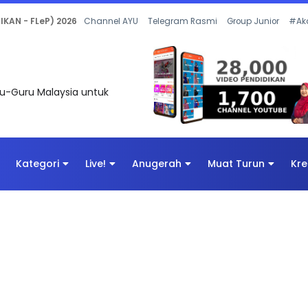
 OLEH CIKGU ANITA #ALLINONE #141 #...
Channel AYU
Telegram Rasmi
Group Junior
#Ak
uru-Guru Malaysia untuk
Kategori
Live!
Anugerah
Muat Turun
Kre