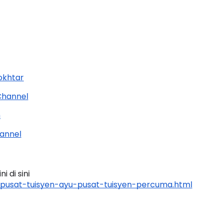
okhtar
Channel
h
annel
 di sini 
pusat-tuisyen-ayu-pusat-tuisyen-percuma.html