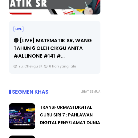
LIVE
Sejarah Tingkatan 4
🔴 [LIVE] 
Unknown
6 hari yang lalu
BEDAH TUN
OLEH CIKGU
Yu. Chekgu 
SEGMEN KHAS
LIHAT SEMUA
TRANSFORMASI DIGITAL
GURU SIRI 7 : PAHLAWAN
DIGITAL PENYELAMAT DUNIA