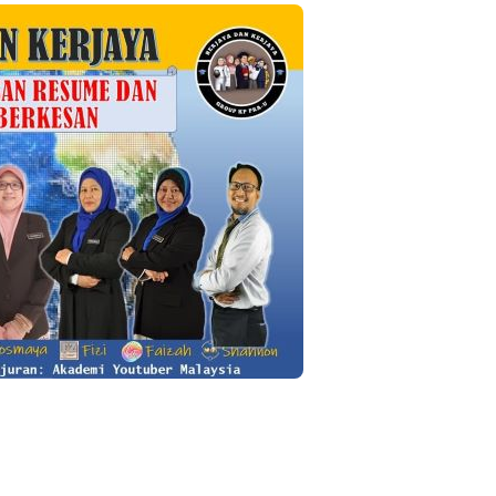
LIVE
T 3 : PROGRAM
AT DAN
🔴 [LIVE] MATEMATIK SR, WANG
AN PER...
TAHUN 6 OLEH CIKGU ANITA
#ALLINONE #141 #...
ng lalu
Yu. Chekgu LK
6 hari yang lalu