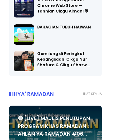
🌟 PBD OnePage Kini di
Chrome Web Store —
Tahniah Cikgu Aiman! 🌟
BAHAGIAN TUBUH HAIWAN
Gemilang di Peringkat
Kebangsaan: Cikgu Nur
Shafura & Cikgu Shazw…
IHYA' RAMADAN
LIHAT SEMUA
🔴 [LIVE] MAJLIS PENUTUPAN
PROGRAM KHAS RAMADAN :
AHLAN YA RAMADAN #06...