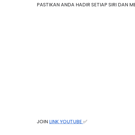
✅E-SIJIL PENYERTAAN PERINGKAT KEBANGS
PASTIKAN ANDA HADIR SETIAP SIRI DAN 
JOIN 
LINK YOUTUBE 
✅