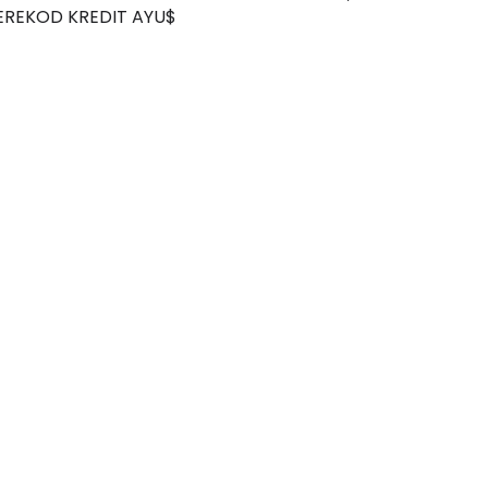
AAN DISEDIAKAN PADA AKHIR SIRI KE-10, 
MEREKOD KREDIT AYU$