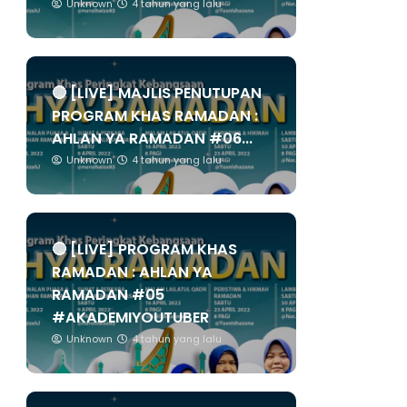
Unknown
4 tahun yang lalu
🔴 [LIVE] MAJLIS PENUTUPAN
PROGRAM KHAS RAMADAN :
AHLAN YA RAMADAN #06...
Unknown
4 tahun yang lalu
🔴 [LIVE] PROGRAM KHAS
RAMADAN : AHLAN YA
RAMADAN #05
#AKADEMIYOUTUBER
Unknown
4 tahun yang lalu