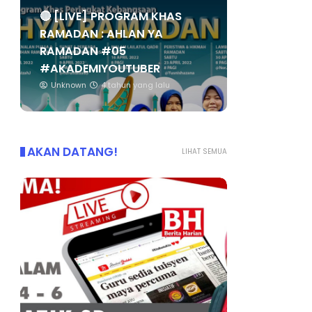
🔴 [LIVE] PROGRAM KHAS
RAMADAN : AHLAN YA
RAMADAN #05
#AKADEMIYOUTUBER
Unknown
4 tahun yang lalu
AKAN DATANG!
LIHAT SEMUA