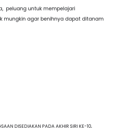
kan mereka ‘survive’ di dalam dunia 
  peluang untuk mempelajari 
ebaik mungkin agar benihnya dapat ditanam 