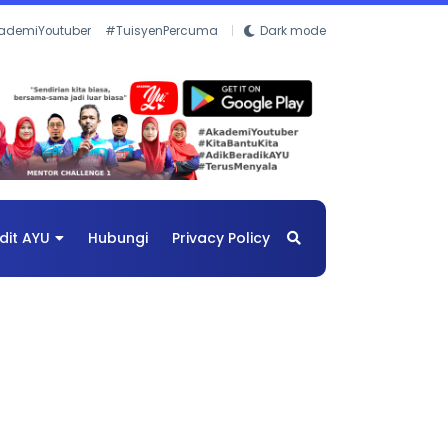
ademiYoutuber
#TuisyenPercuma
Dark mode
dit AYU
Hubungi
Privacy Policy