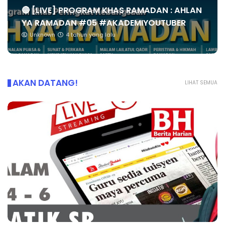
🔴 [LIVE] PROGRAM KHAS RAMADAN : AHLAN
YA RAMADAN #05 #AKADEMIYOUTUBER
Unknown
4 tahun yang lalu
AKAN DATANG!
LIHAT SEMUA