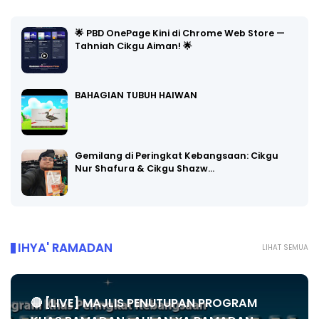
🌟 PBD OnePage Kini di Chrome Web Store —
Tahniah Cikgu Aiman! 🌟
BAHAGIAN TUBUH HAIWAN
Gemilang di Peringkat Kebangsaan: Cikgu
Nur Shafura & Cikgu Shazw…
IHYA' RAMADAN
LIHAT SEMUA
🔴 [LIVE] MAJLIS PENUTUPAN PROGRAM