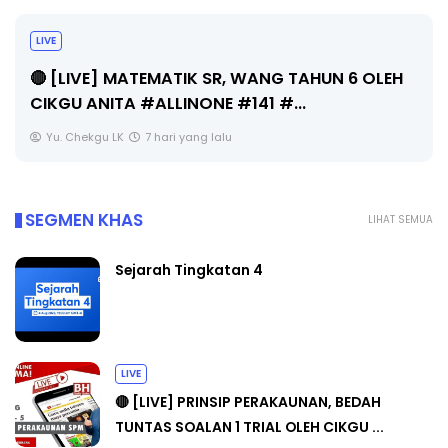
LIVE
🔴 [LIVE] MATEMATIK SR, WANG TAHUN 6 OLEH
CIKGU ANITA #ALLINONE #141 #...
Yu. Chekgu LK
7 hari yang lalu
SEGMEN KHAS
LIHAT SEMUA
Sejarah Tingkatan 4
LIVE
🔴 [LIVE] PRINSIP PERAKAUNAN, BEDAH
TUNTAS SOALAN 1 TRIAL OLEH CIKGU ...