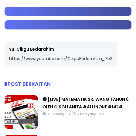
Yu. Cikgu Eedarahim
https://www.youtube.com/CikguEedarahim_752
POST BERKAITAN
🔴 [LIVE] MATEMATIK SR, WANG TAHUN 6
OLEH CIKGU ANITA #ALLINONE #141 #...
Yu. Chekgu LK
7 hari yang lalu