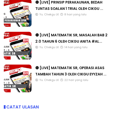
🔴 [LIVE] PRINSIP PERAKAUNAN, BEDAH
TUNTAS SOALAN 1 TRIAL OLEH CIKGU ...
Yu. Chekgu LK
8 hari yang lalu
🔴 [LIVE] MATEMATIK SR, MASALAH BAB 2
2.0 TAHUN 6 OLEH CIKGU ANITA #AL...
Yu. Chekgu LK
14 hari yang lalu
🔴 [LIVE] MATEMATIK SR, OPERASI ASAS
TAMBAH TAHUN 3 OLEH CIKGU EYYZAH ...
Yu. Chekgu LK
22 hari yang lalu
CATAT ULASAN