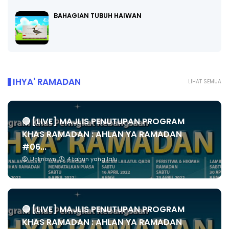
BAHAGIAN TUBUH HAIWAN
IHYA' RAMADAN
LIHAT SEMUA
🔴 [LIVE] MAJLIS PENUTUPAN PROGRAM
KHAS RAMADAN : AHLAN YA RAMADAN
#06...
Unknown
4 tahun yang lalu
🔴 [LIVE] MAJLIS PENUTUPAN PROGRAM
KHAS RAMADAN : AHLAN YA RAMADAN