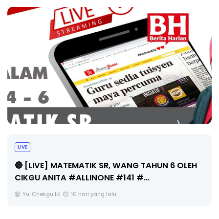
LIVE
🔴 [LIVE] MATEMATIK SR, WANG TAHUN 6 OLEH
CIKGU ANITA #ALLINONE #141 #...
Yu. Chekgu LK
10 hari yang lalu