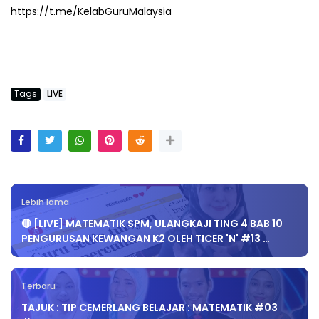
https://t.me/KelabGuruMalaysia
Tags
LIVE
Lebih lama
🔴 [LIVE] MATEMATIK SPM, ULANGKAJI TING 4 BAB 10
PENGURUSAN KEWANGAN K2 OLEH TICER 'N' #13 …
Terbaru
TAJUK : TIP CEMERLANG BELAJAR : MATEMATIK #03