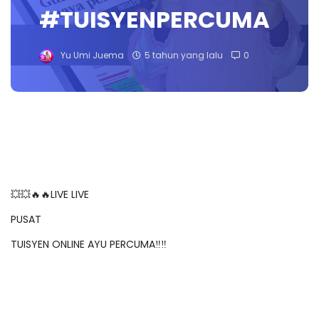
#TUISYENPERCUMA
Yu Umi Juema
5 tahun yang lalu
0
💥💥🔥🔥LIVE LIVE
PUSAT
TUISYEN ONLINE AYU PERCUMA‼️‼️