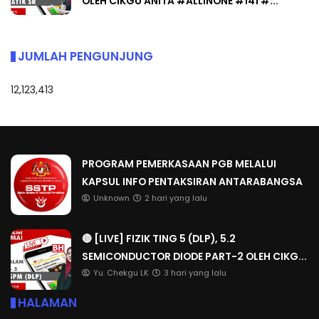
OLEH CIKGU ANITA #ALLINONE #141 #...
JUMLAH PENGUNJUNG
12,123,413
PROGRAM PEMERKASAAN PGB MELALUI
KAPSUL INFO PENTAKSIRAN ANTARABANGSA
Unknown
2 hari yang lalu
🔴 [LIVE] FIZIK TING 5 (DLP), 5.2
SEMICONDUCTOR DIODE PART-2 OLEH CIKG...
Yu. Chekgu LK
3 hari yang lalu
HALAMAN