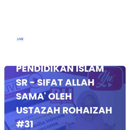
LIVE
🔴 [LIVE]
PENDIDIKAN ISLAM
SR - SIFAT ALLAH
SAMA' OLEH
USTAZAH ROHAIZAH
#31