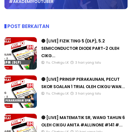
#AKADEMIYOUTUBER
POST BERKAITAN
🔴 [LIVE] FIZIK TING 5 (DLP), 5.2
SEMICONDUCTOR DIODE PART-2 OLEH
CIKG...
Yu. Chekgu LK
3 hari yang lalu
🔴 [LIVE] PRINSIP PERAKAUNAN, PECUT
SKOR SOALAN 1 TRIAL OLEH CIKGU WAN...
Yu. Chekgu LK
3 hari yang lalu
🔴 [LIVE] MATEMATIK SR, WANG TAHUN 6
OLEH CIKGU ANITA #ALLINONE #141 #...
Yu. Chekgu LK
10 hari yang lalu