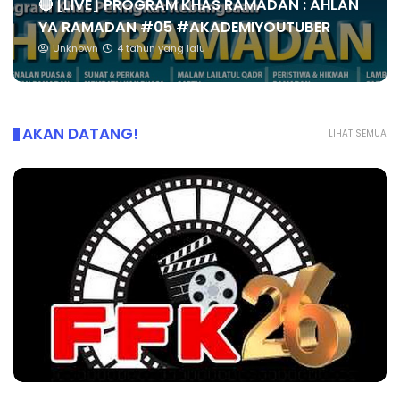
🔴 [LIVE] PROGRAM KHAS RAMADAN : AHLAN
YA RAMADAN #05 #AKADEMIYOUTUBER
Unknown
4 tahun yang lalu
AKAN DATANG!
LIHAT SEMUA