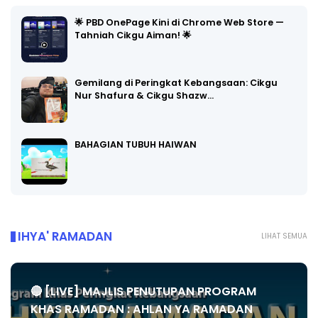
🌟 PBD OnePage Kini di Chrome Web Store —
Tahniah Cikgu Aiman! 🌟
Gemilang di Peringkat Kebangsaan: Cikgu
Nur Shafura & Cikgu Shazw…
BAHAGIAN TUBUH HAIWAN
IHYA' RAMADAN
LIHAT SEMUA
🔴 [LIVE] MAJLIS PENUTUPAN PROGRAM
KHAS RAMADAN : AHLAN YA RAMADAN