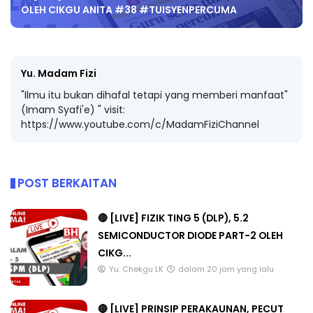
OLEH CIKGU ANITA #38 #TUISYENPERCUMA
Yu. Madam Fizi
"Ilmu itu bukan dihafal tetapi yang memberi manfaat"
(Imam Syafi'e) " visit:
https://www.youtube.com/c/MadamFiziChannel
POST BERKAITAN
🔴 [LIVE] FIZIK TING 5 (DLP), 5.2
SEMICONDUCTOR DIODE PART-2 OLEH
CIKG...
Yu. Chekgu LK
dalam 20 jam yang lalu
🔴 [LIVE] PRINSIP PERAKAUNAN, PECUT