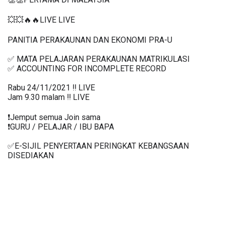
👏👏PERTAMA DI MALAYSIA
💥💥🔥🔥LIVE LIVE 
PANITIA PERAKAUNAN DAN EKONOMI PRA-U 
✅ MATA PELAJARAN PERAKAUNAN MATRIKULASI
✅ ACCOUNTING FOR INCOMPLETE RECORD 
Rabu 24/11/2021 ‼️ LIVE
Jam 9.30 malam ‼️ LIVE
❗️Jemput semua Join sama
❗️GURU / PELAJAR / IBU BAPA
✅E-SIJIL PENYERTAAN PERINGKAT KEBANGSAAN 
DISEDIAKAN