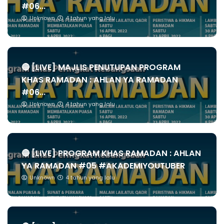
#06...
Unknown
4 tahun yang lalu
🔴 [LIVE] MAJLIS PENUTUPAN PROGRAM
KHAS RAMADAN : AHLAN YA RAMADAN
#06...
Unknown
4 tahun yang lalu
🔴 [LIVE] PROGRAM KHAS RAMADAN : AHLAN
YA RAMADAN #05 #AKADEMIYOUTUBER
Unknown
4 tahun yang lalu