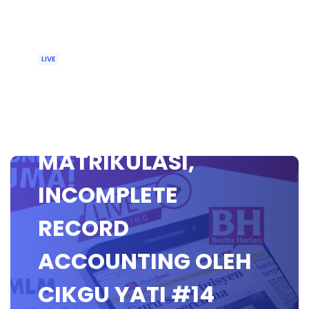
LIVE
🔴 [LIVE]
PERAKAUNAN
MATRIKULASI,
INCOMPLETE
RECORD
ACCOUNTING OLEH
CIKGU YATI #14