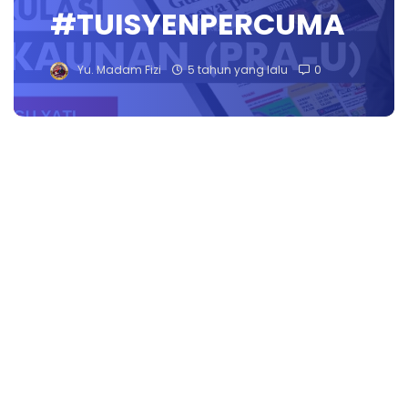
#TUISYENPERCUMA
Yu. Madam Fizi
5 tahun yang lalu
0