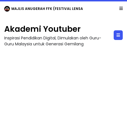
LIVE
🔴 [LIVE] MATEMATIK SR, WANG TAHUN 6 OLEH CIKGU ANITA #ALLINONE #141 #...
Akademi Youtuber
Inspirasi Pendidikan Digital, Dimulakan oleh Guru-
Guru Malaysia untuk Generasi Gemilang