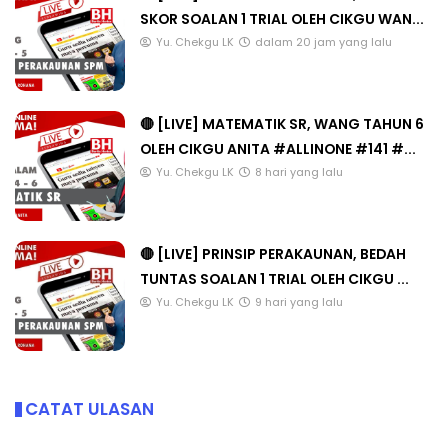
SKOR SOALAN 1 TRIAL OLEH CIKGU WAN...
Yu. Chekgu LK
dalam 20 jam yang lalu
🔴 [LIVE] MATEMATIK SR, WANG TAHUN 6
OLEH CIKGU ANITA #ALLINONE #141 #...
Yu. Chekgu LK
8 hari yang lalu
🔴 [LIVE] PRINSIP PERAKAUNAN, BEDAH
TUNTAS SOALAN 1 TRIAL OLEH CIKGU ...
Yu. Chekgu LK
9 hari yang lalu
CATAT ULASAN