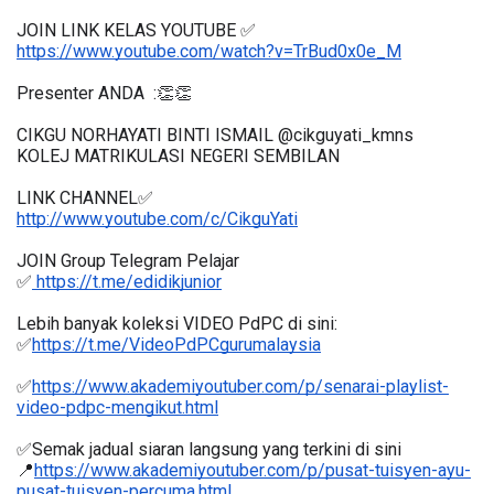
JOIN LINK KELAS YOUTUBE ✅
https://www.youtube.com/watch?v=TrBud0x0e_M
Presenter ANDA  :👏👏
CIKGU NORHAYATI BINTI ISMAIL @cikguyati_kmns
KOLEJ MATRIKULASI NEGERI SEMBILAN
LINK CHANNEL✅
http://www.youtube.com/c/CikguYati
JOIN Group Telegram Pelajar
✅
 https://t.me/edidikjunior
Lebih banyak koleksi VIDEO PdPC di sini:
✅
https://t.me/VideoPdPCgurumalaysia
✅
https://www.akademiyoutuber.com/p/senarai-playlist-
video-pdpc-mengikut.html
✅Semak jadual siaran langsung yang terkini di sini 
📍
https://www.akademiyoutuber.com/p/pusat-tuisyen-ayu-
pusat-tuisyen-percuma.html