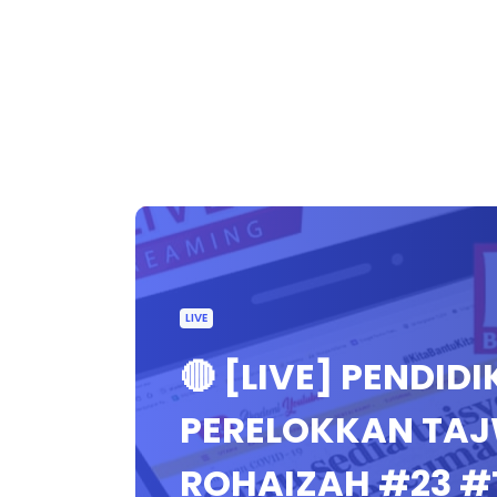
LIVE
🔴 [LIVE] PENDID
PERELOKKAN TAJ
ROHAIZAH #23 