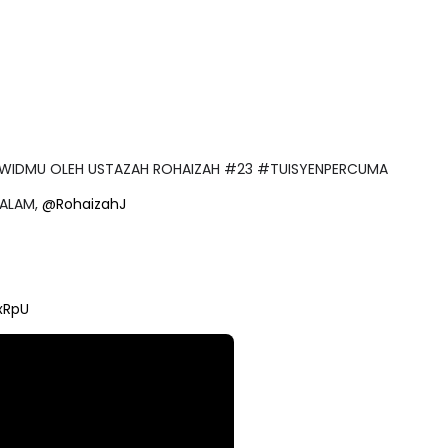
 TAJWIDMU OLEH USTAZAH ROHAIZAH #23 #TUISYENPERCUMA
MALAM,
@RohaizahJ
xRpU