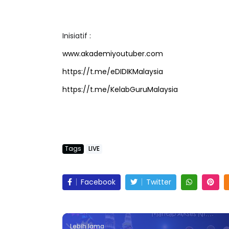
Inisiatif :
www.akademiyoutuber.com
https://t.me/eDIDIKMalaysia
https://t.me/KelabGuruMalaysia
Tags
LIVE
Facebook
Twitter
Lebih lama