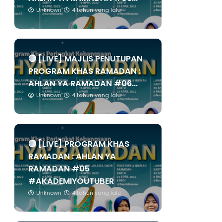
Unknown
4 tahun yang lalu
🔴 [LIVE] MAJLIS PENUTUPAN
PROGRAM KHAS RAMADAN :
AHLAN YA RAMADAN #06...
Unknown
4 tahun yang lalu
🔴 [LIVE] PROGRAM KHAS
RAMADAN : AHLAN YA
RAMADAN #05
#AKADEMIYOUTUBER
Unknown
4 tahun yang lalu