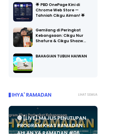
🌟 PBD OnePage Kini di
Chrome Web Store —
Tahniah Cikgu Aiman! 🌟
Gemilang di Peringkat
Kebangsaan: Cikgu Nur
Shafura & Cikgu Shazw…
BAHAGIAN TUBUH HAIWAN
IHYA' RAMADAN
LIHAT SEMUA
🔴 [LIVE] MAJLIS PENUTUPAN
PROGRAM KHAS RAMADAN :
AHLAN YA RAMADAN #06...