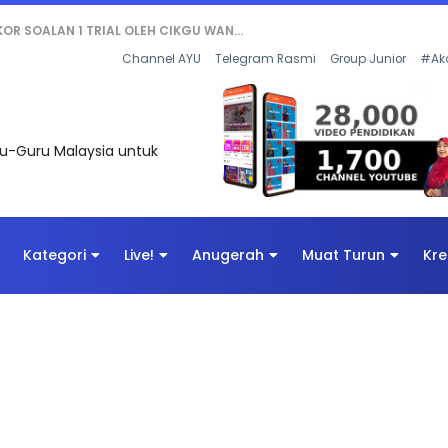
AN DIGITAL PENYELAMAT DUNIA
Channel AYU
Telegram Rasmi
Group Junior
#Ak
uru-Guru Malaysia untuk
Kategori
Live!
Anugerah
Muat Turun
Kre