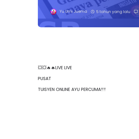
Yu Umi Juema
5 tahun yang lalu
💥💥🔥🔥LIVE LIVE
PUSAT
TUISYEN ONLINE AYU PERCUMA‼️‼️