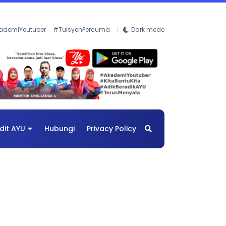
ademiYoutuber
#TuisyenPercuma
Dark mode
dit AYU
Hubungi
Privacy Policy