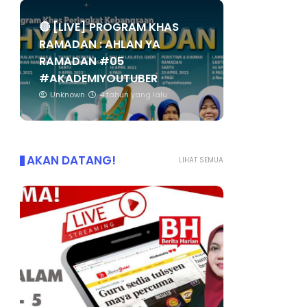
🔴 [LIVE] PROGRAM KHAS
RAMADAN : AHLAN YA
RAMADAN #05
#AKADEMIYOUTUBER
Unknown
4 tahun yang lalu
AKAN DATANG!
LIHAT SEMUA