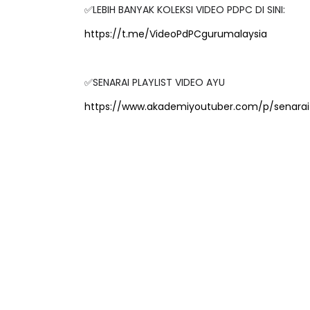
✅LEBIH BANYAK KOLEKSI VIDEO PDPC DI SINI:
https://t.me/VideoPdPCgurumalaysia
LIVE
✅SENARAI PLAYLIST VIDEO AYU
MAJLIS ANUGERAH FFK
(FESTIVAL LENSA PENDIDIKAN -
🔴 [LIVE] MATE
https://www.akademiyoutuber.com/p/senarai-
FLeP) 2026
TAHUN 6 OLEH C
#ALLINONE #141 
Unknown
6 hari yang lalu
Yu. Chekgu LK
8 h