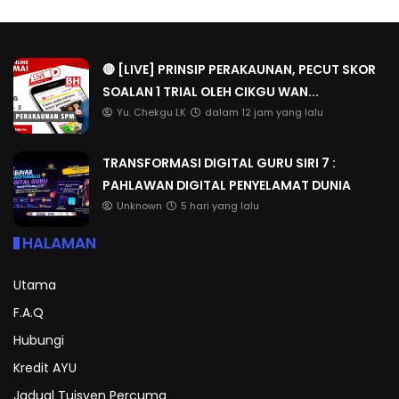
🔴 [LIVE] PRINSIP PERAKAUNAN, PECUT SKOR
SOALAN 1 TRIAL OLEH CIKGU WAN...
Yu. Chekgu LK
dalam 12 jam yang lalu
TRANSFORMASI DIGITAL GURU SIRI 7 :
PAHLAWAN DIGITAL PENYELAMAT DUNIA
Unknown
5 hari yang lalu
HALAMAN
Utama
F.A.Q
Hubungi
Kredit AYU
Jadual Tuisyen Percuma