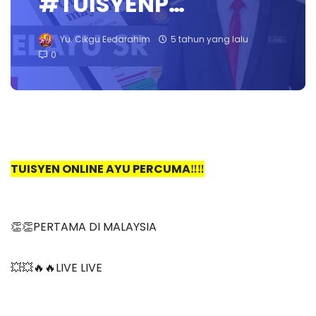
#TUISYENP…
Yu. Cikgu Eedarahim
5 tahun yang lalu
0
TUISYEN ONLINE AYU PERCUMA‼️‼️
👏👏PERTAMA DI MALAYSIA
💥💥🔥🔥LIVE LIVE 