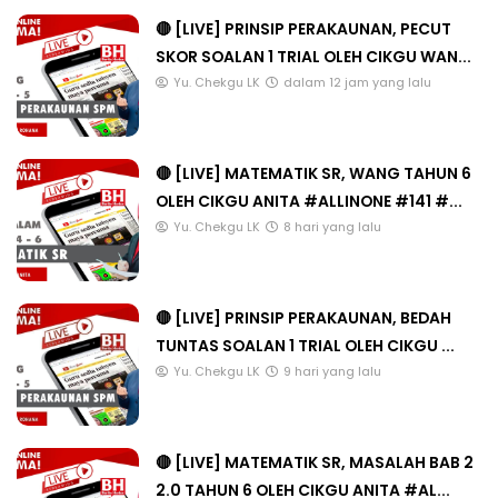
🔴 [LIVE] PRINSIP PERAKAUNAN, PECUT
SKOR SOALAN 1 TRIAL OLEH CIKGU WAN...
Yu. Chekgu LK
dalam 12 jam yang lalu
🔴 [LIVE] MATEMATIK SR, WANG TAHUN 6
OLEH CIKGU ANITA #ALLINONE #141 #...
Yu. Chekgu LK
8 hari yang lalu
🔴 [LIVE] PRINSIP PERAKAUNAN, BEDAH
TUNTAS SOALAN 1 TRIAL OLEH CIKGU ...
Yu. Chekgu LK
9 hari yang lalu
🔴 [LIVE] MATEMATIK SR, MASALAH BAB 2
2.0 TAHUN 6 OLEH CIKGU ANITA #AL...