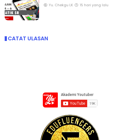
Yu. Chekgu LK
15 hari yang lalu
CATAT ULASAN