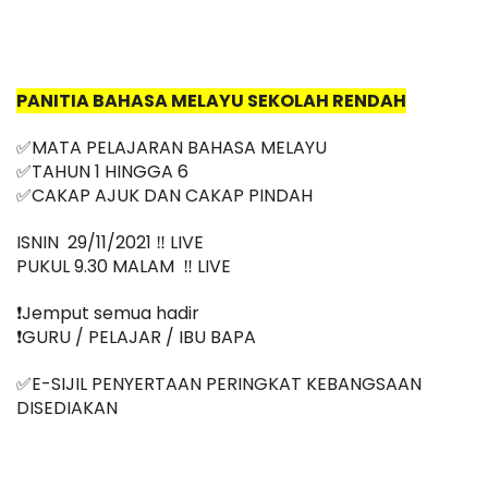
PANITIA BAHASA MELAYU SEKOLAH RENDAH
✅MATA PELAJARAN BAHASA MELAYU
✅TAHUN 1 HINGGA 6
✅
CAKAP AJUK DAN CAKAP PINDAH
ISNIN  29/11/2021 ‼️ LIVE
PUKUL 9.30 MALAM  ‼️ LIVE
❗️Jemput semua hadir
❗️GURU / PELAJAR / IBU BAPA
✅E-SIJIL PENYERTAAN PERINGKAT KEBANGSAAN 
DISEDIAKAN