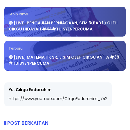
Lebih lama
🔴 [LIVE] PENGAJIAN PERNIAGAAN, SEM 3(BAB 1 ) OLEH
CIKGU HIDAYAH #44#TUISYENPERCUMA
Terbaru
🔴 [LIVE] MATEMATIK SR, JISIM OLEH CIKGU ANITA #39
#TUISYENPERCUMA
Yu. Cikgu Eedarahim
https://www.youtube.com/CikguEedarahim_752
POST BERKAITAN