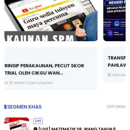
TRANSFORMASI DIGITAL GURU SIRI 7 :
PAHLAWAN DIGITAL PENYELAMAT DUNIA
Unknown
5 hari yang lalu
SEGMEN KHAS
LIHAT SEMUA
LIVE
🔴 [LIVE] MATEMATIK SR, WANG TAHUN 6