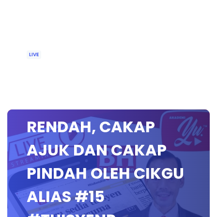
LIVE
🔴 [LIVE] BAHASA
MELAYU SEKOLAH
RENDAH, CAKAP
AJUK DAN CAKAP
PINDAH OLEH CIKGU
ALIAS #15