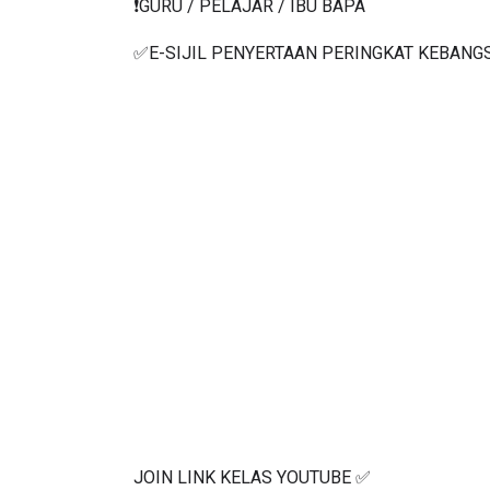
❗️GURU / PELAJAR / IBU BAPA
✅E-SIJIL PENYERTAAN PERINGKAT KEBANG
JOIN LINK KELAS YOUTUBE ✅