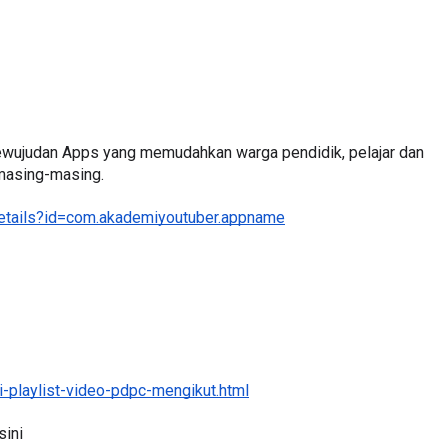
LIVE
katan 4
🔴 [LIVE] PRINSIP PERAKAUNA
Kewujudan Apps yang memudahkan warga pendidik, pelajar dan 
ri yang lalu
PECUT SKOR SOALAN 1 TRIAL
 masing-masing.
OLEH CIKGU WAN...
details?id=com.akademiyoutuber.appname
Yu. Chekgu LK
dalam 19 jam yang la
-playlist-video-pdpc-mengikut.html
ini 