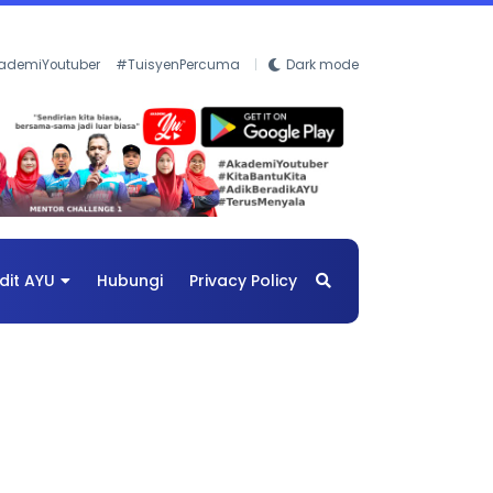
ademiYoutuber
#TuisyenPercuma
Dark mode
dit AYU
Hubungi
Privacy Policy