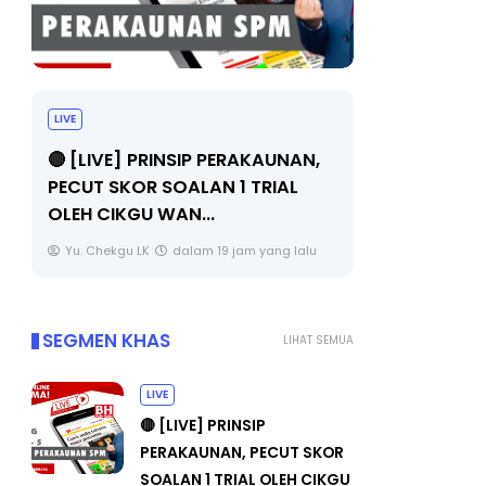
TRANSFORMASI DIGITAL GURU
MAJLI
SIRI 7 : PAHLAWAN DIGITAL
(FESTI
N,
PENYELAMAT DUNIA
FLeP) 
Unknown
5 hari yang lalu
Unkno
lu
SEGMEN KHAS
LIHAT SEMUA
LIVE
🔴 [LIVE] PRINSIP
PERAKAUNAN, PECUT SKOR
SOALAN 1 TRIAL OLEH CIKGU