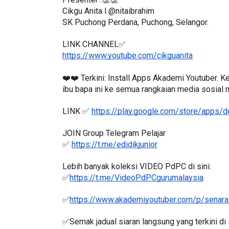
Cikgu Anita l @nitaibrahim
SK Puchong Perdana, Puchong, Selangor.
LINK CHANNEL✅
https://www.youtube.com/cikguanita
LIVE
Sejarah Ting
🔴 [LIVE] MATEMATIK SR, WANG
❤️❤️ Terkini: Install Apps Akademi Youtuber. 
Unknown
8 ha
TAHUN 6 OLEH CIKGU ANITA
ibu bapa ini ke semua rangkaian media sosial
#ALLINONE #141 #...
LINK ✅ 
https://play.google.com/store/apps/
Yu. Chekgu LK
8 hari yang lalu
JOIN Group Telegram Pelajar
✅ 
https://t.me/edidikjunior
Lebih banyak koleksi VIDEO PdPC di sini:
✅
https://t.me/VideoPdPCgurumalaysia
✅
https://www.akademiyoutuber.com/p/senarai
✅Semak jadual siaran langsung yang terkini di s