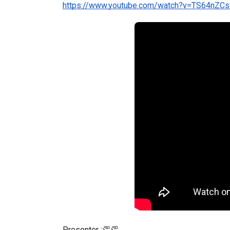
https://www.youtube.com/watch?v=TS64nZCs
Presenter :👏👏