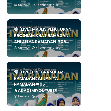
Unknown
4 tahun yang lalu
🔴 [LIVE] MAJLIS PENUTUPAN
PROGRAM KHAS RAMADAN :
AHLAN YA RAMADAN #06...
Unknown
4 tahun yang lalu
🔴 [LIVE] PROGRAM KHAS
RAMADAN : AHLAN YA
RAMADAN #05
#AKADEMIYOUTUBER
Unknown
4 tahun yang lalu