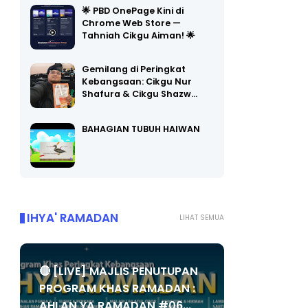
🌟 PBD OnePage Kini di
Chrome Web Store —
Tahniah Cikgu Aiman! 🌟
Gemilang di Peringkat
Kebangsaan: Cikgu Nur
Shafura & Cikgu Shazw…
BAHAGIAN TUBUH HAIWAN
IHYA' RAMADAN
LIHAT SEMUA
🔴 [LIVE] MAJLIS PENUTUPAN
PROGRAM KHAS RAMADAN :
AHLAN YA RAMADAN #06...