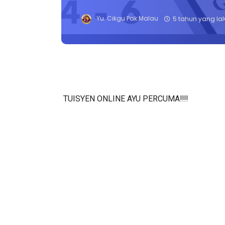
Yu. Cikgu Pak Malau
5 tahun yang lal
TUISYEN ONLINE AYU PERCUMA‼️‼️