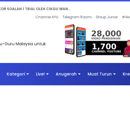
AN DIGITAL PENYELAMAT DUNIA
Channel AYU
Telegram Rasmi
Group Junior
#Ak
uru-Guru Malaysia untuk
Kategori
Live!
Anugerah
Muat Turun
Kre