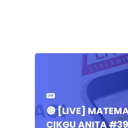
LIVE
🔴 [LIVE] MATEMA
CIKGU ANITA #3