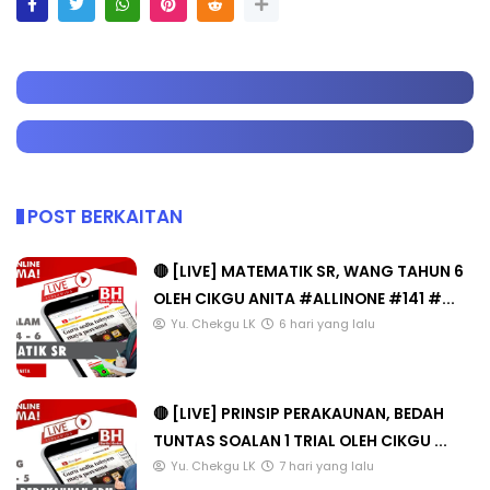
POST BERKAITAN
🔴 [LIVE] MATEMATIK SR, WANG TAHUN 6
OLEH CIKGU ANITA #ALLINONE #141 #...
Yu. Chekgu LK
6 hari yang lalu
🔴 [LIVE] PRINSIP PERAKAUNAN, BEDAH
TUNTAS SOALAN 1 TRIAL OLEH CIKGU ...
Yu. Chekgu LK
7 hari yang lalu