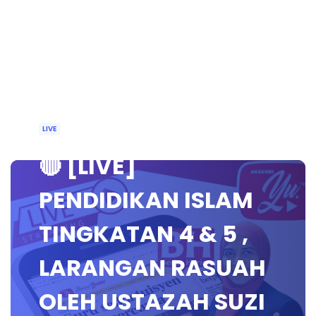
LIVE
🔴 [LIVE]
PENDIDIKAN ISLAM
TINGKATAN 4 & 5 ,
LARANGAN RASUAH
OLEH USTAZAH SUZI