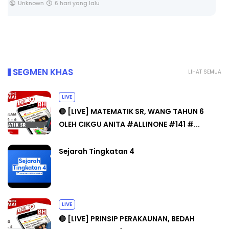
SOALAN 1 TRIAL OLEH CIKGU ...
Yu. Chekgu LK
7 hari yang lalu
SEGMEN KHAS
LIHAT SEMUA
LIVE
🔴 [LIVE] MATEMATIK SR, WANG TAHUN 6
OLEH CIKGU ANITA #ALLINONE #141 #...
Sejarah Tingkatan 4
LIVE
🔴 [LIVE] PRINSIP PERAKAUNAN, BEDAH