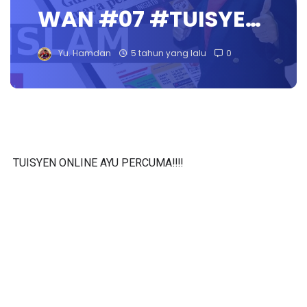
WAN #07 #TUISYE…
Yu. Hamdan
5 tahun yang lalu
0
TUISYEN ONLINE AYU PERCUMA‼️‼️