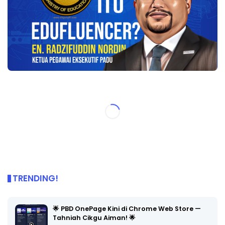
TRENDING!
🌟 PBD OnePage Kini di Chrome Web Store —
Tahniah Cikgu Aiman! 🌟