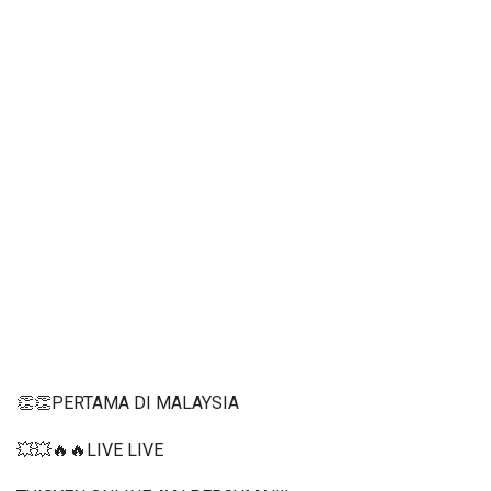
👏👏PERTAMA DI MALAYSIA
💥💥🔥🔥LIVE LIVE 