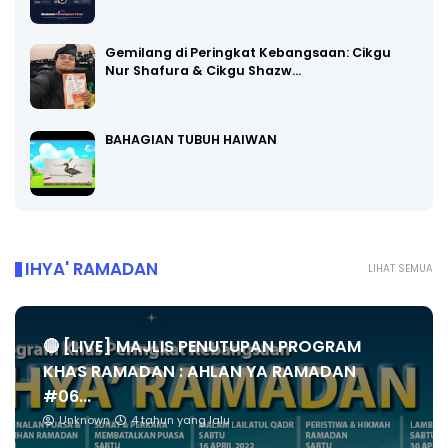
Gemilang di Peringkat Kebangsaan: Cikgu
Nur Shafura & Cikgu Shazw…
BAHAGIAN TUBUH HAIWAN
IHYA' RAMADAN
LIHAT SEMUA
🔴 [LIVE] MAJLIS PENUTUPAN PROGRAM
KHAS RAMADAN : AHLAN YA RAMADAN
#06...
Unknown
4 tahun yang lalu