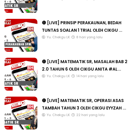
🔴 [LIVE] PRINSIP PERAKAUNAN, BEDAH
TUNTAS SOALAN 1 TRIAL OLEH CIKGU ...
Yu. Chekgu LK
8 hari yang lalu
🔴 [LIVE] MATEMATIK SR, MASALAH BAB 2
2.0 TAHUN 6 OLEH CIKGU ANITA #AL...
Yu. Chekgu LK
14 hari yang lalu
🔴 [LIVE] MATEMATIK SR, OPERASI ASAS
TAMBAH TAHUN 3 OLEH CIKGU EYYZAH ...
Yu. Chekgu LK
22 hari yang lalu