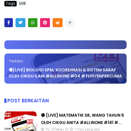
Tags
LIVE
Terbaru
🔴[LIVE] BIOLOGI SPM, KOORDINASI & SISTEM SARAF
OLEH CIKGU ILANI #ALLINONE #04 #TUISYENPERCUMA
POST BERKAITAN
🔴 [LIVE] MATEMATIK SR, WANG TAHUN 6
OLEH CIKGU ANITA #ALLINONE #141 #...
Yu. Chekgu LK
7 hari yang lalu