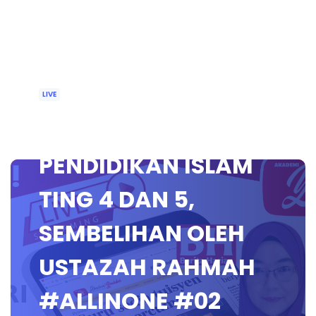
LIVE
🔴 [LIVE]
PENDIDIKAN ISLAM
TING 4 DAN 5,
SEMBELIHAN OLEH
USTAZAH RAHMAH
#ALLINONE #02