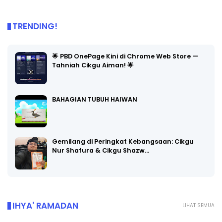
TRENDING!
🌟 PBD OnePage Kini di Chrome Web Store —
Tahniah Cikgu Aiman! 🌟
BAHAGIAN TUBUH HAIWAN
Gemilang di Peringkat Kebangsaan: Cikgu
Nur Shafura & Cikgu Shazw…
IHYA' RAMADAN
LIHAT SEMUA