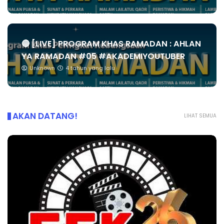
🔴 [LIVE] PROGRAM KHAS RAMADAN : AHLAN
YA RAMADAN #05 #AKADEMIYOUTUBER
Unknown
4 tahun yang lalu
AKAN DATANG!
LIHAT SEMUA