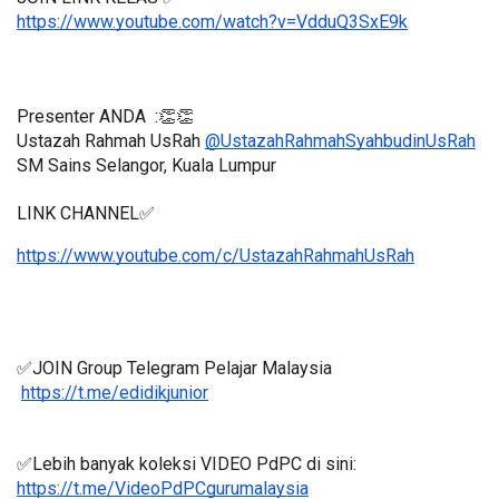
https://www.youtube.com/watch?v=VdduQ3SxE9k
Presenter ANDA  :👏👏
Ustazah Rahmah UsRah 
@UstazahRahmahSyahbudinUsRah
SM Sains Selangor, Kuala Lumpur
LINK CHANNEL✅
https://www.youtube.com/c/UstazahRahmahUsRah
✅JOIN Group Telegram Pelajar Malaysia
https://t.me/edidikjunior
✅Lebih banyak koleksi VIDEO PdPC di sini:
https://t.me/VideoPdPCgurumalaysia