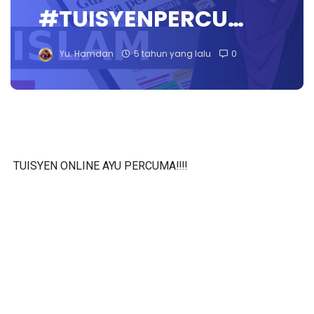
#TUISYENPERCU…
Yu. Hamdan
5 tahun yang lalu
0
TUISYEN ONLINE AYU PERCUMA‼️‼️