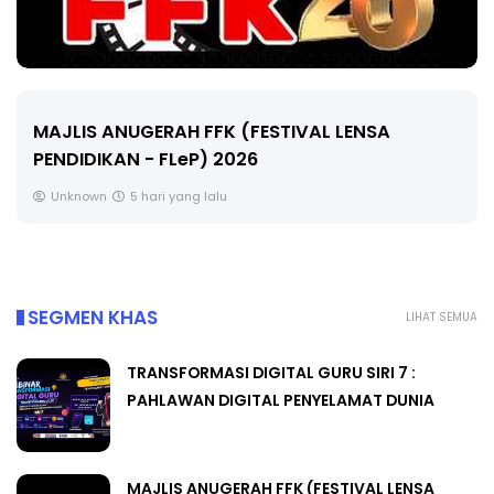
LIVE
🔴 [LIVE] MATEMATIK SR, WANG TAHUN 6 OLEH
CIKGU ANITA #ALLINONE #141 #...
Yu. Chekgu LK
7 hari yang lalu
SEGMEN KHAS
LIHAT SEMUA
TRANSFORMASI DIGITAL GURU SIRI 7 :
PAHLAWAN DIGITAL PENYELAMAT DUNIA
MAJLIS ANUGERAH FFK (FESTIVAL LENSA