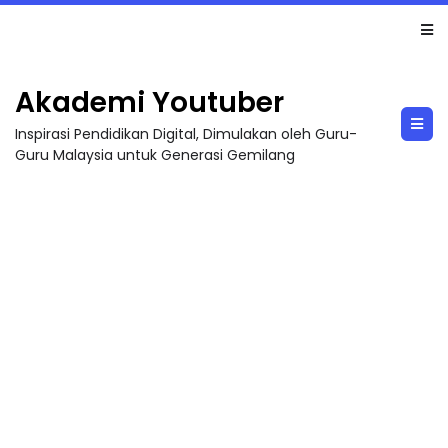
LIVE
🔴 [LIVE] MATEMATIK SR, WANG TAHUN 6 OLEH CIKGU ANITA #ALLINONE #141 #...
Akademi Youtuber
Inspirasi Pendidikan Digital, Dimulakan oleh Guru-
Guru Malaysia untuk Generasi Gemilang