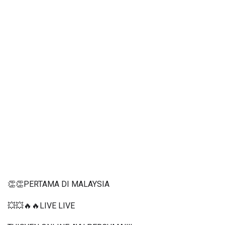
👏👏PERTAMA DI MALAYSIA
💥💥🔥🔥LIVE LIVE 