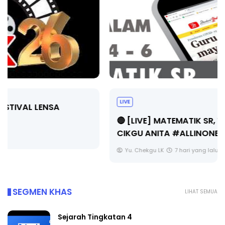
LIVE
🔴 [LIVE] MATEMATIK SR, WANG TAHUN 6 OLEH
CIKGU ANITA #ALLINONE #141 #...
Yu. Chekgu LK
7 hari yang lalu
SEGMEN KHAS
LIHAT SEMUA
Sejarah Tingkatan 4