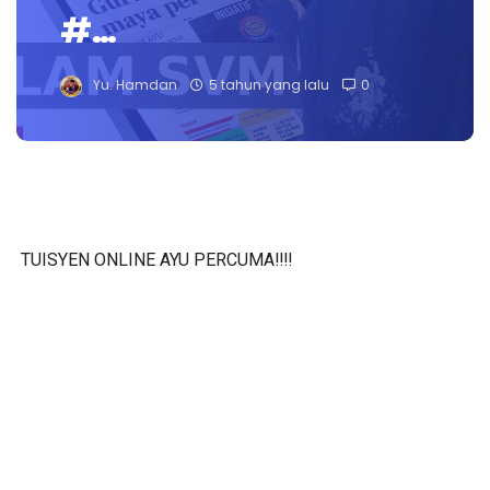
#…
Yu. Hamdan
5 tahun yang lalu
0
TUISYEN ONLINE AYU PERCUMA‼️‼️