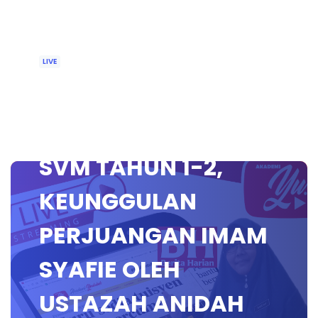
LIVE
🔴 [LIVE]
PENDIDIKAN ISLAM
SVM TAHUN 1-2,
KEUNGGULAN
PERJUANGAN IMAM
SYAFIE OLEH
USTAZAH ANIDAH