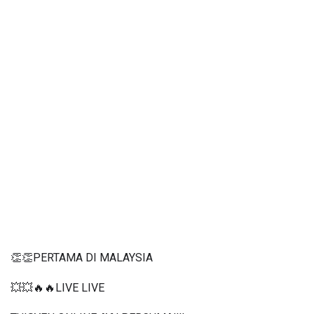
👏👏PERTAMA DI MALAYSIA
💥💥🔥🔥LIVE LIVE 