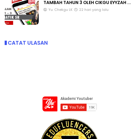
TAMBAH TAHUN 3 OLEH CIKGU EYYZAH ...
Yu. Chekgu LK
22 hari yang lalu
CATAT ULASAN