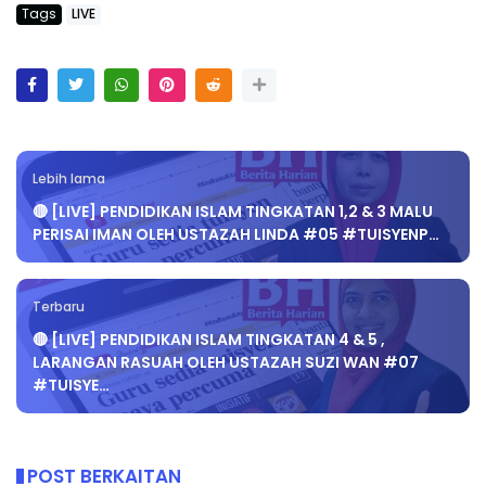
Tags
LIVE
Lebih lama
🔴 [LIVE] PENDIDIKAN ISLAM TINGKATAN 1,2 & 3 MALU
PERISAI IMAN OLEH USTAZAH LINDA #05 #TUISYENP…
Terbaru
🔴 [LIVE] PENDIDIKAN ISLAM TINGKATAN 4 & 5 ,
LARANGAN RASUAH OLEH USTAZAH SUZI WAN #07
#TUISYE…
POST BERKAITAN