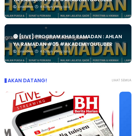
Unknown
4 tahun yang lalu
🔴 [LIVE] PROGRAM KHAS RAMADAN : AHLAN
YA RAMADAN #05 #AKADEMIYOUTUBER
Unknown
4 tahun yang lalu
AKAN DATANG!
LIHAT SEMUA