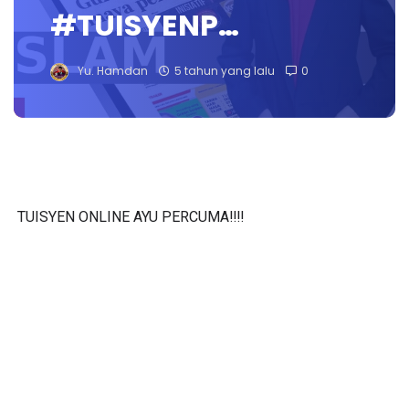
#TUISYENP…
Yu. Hamdan
5 tahun yang lalu
0
TUISYEN ONLINE AYU PERCUMA‼️‼️