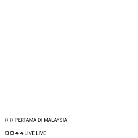
👏👏PERTAMA DI MALAYSIA
💥💥🔥🔥LIVE LIVE 