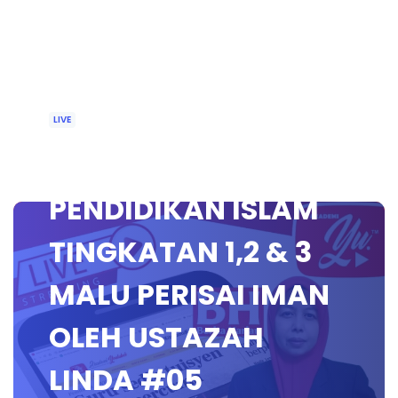
LIVE
🔴 [LIVE]
PENDIDIKAN ISLAM
TINGKATAN 1,2 & 3
MALU PERISAI IMAN
OLEH USTAZAH
LINDA #05