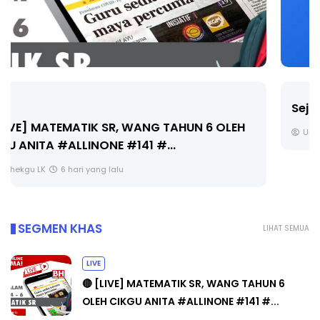
Sejarah Tingkatan 4
Unknown
6 hari yang lalu
SEGMEN KHAS
LIHAT SEMUA
LIVE
🔴 [LIVE] MATEMATIK SR, WANG TAHUN 6
OLEH CIKGU ANITA #ALLINONE #141 #...