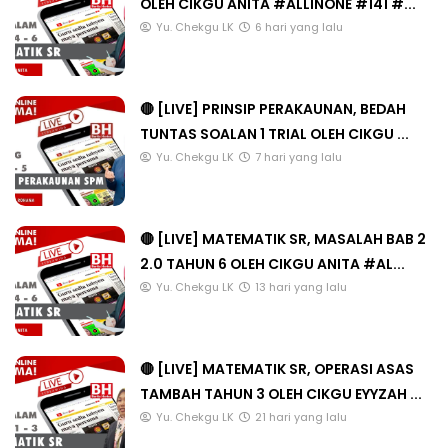
OLEH CIKGU ANITA #ALLINONE #141 #...
Yu. Chekgu LK
6 hari yang lalu
🔴 [LIVE] PRINSIP PERAKAUNAN, BEDAH
TUNTAS SOALAN 1 TRIAL OLEH CIKGU ...
Yu. Chekgu LK
7 hari yang lalu
🔴 [LIVE] MATEMATIK SR, MASALAH BAB 2
2.0 TAHUN 6 OLEH CIKGU ANITA #AL...
Yu. Chekgu LK
13 hari yang lalu
🔴 [LIVE] MATEMATIK SR, OPERASI ASAS
TAMBAH TAHUN 3 OLEH CIKGU EYYZAH ...
Yu. Chekgu LK
21 hari yang lalu