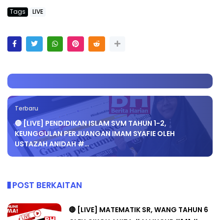
Tags
LIVE
Terbaru
🔴 [LIVE] PENDIDIKAN ISLAM SVM TAHUN 1-2,
KEUNGGULAN PERJUANGAN IMAM SYAFIE OLEH
USTAZAH ANIDAH #…
POST BERKAITAN
🔴 [LIVE] MATEMATIK SR, WANG TAHUN 6