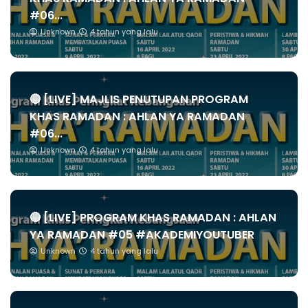
#06...
Unknown
4 tahun yang lalu
🔴 [LIVE] MAJLIS PENUTUPAN PROGRAM
KHAS RAMADAN : AHLAN YA RAMADAN
#06...
Unknown
4 tahun yang lalu
🔴 [LIVE] PROGRAM KHAS RAMADAN : AHLAN
YA RAMADAN #05 #AKADEMIYOUTUBER
Unknown
4 tahun yang lalu