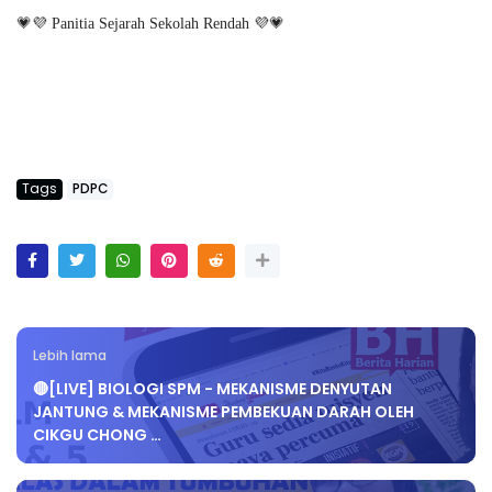
💗💜 Panitia Sejarah Sekolah Rendah 💜💗
Tags
PDPC
Lebih lama
🔴[LIVE] BIOLOGI SPM - MEKANISME DENYUTAN
JANTUNG & MEKANISME PEMBEKUAN DARAH OLEH
CIKGU CHONG …