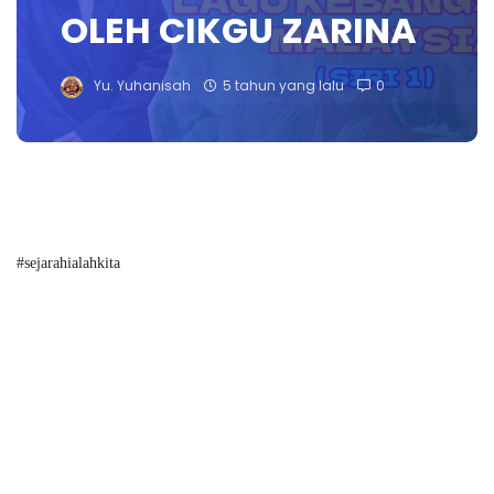
OLEH CIKGU ZARINA
Yu. Yuhanisah
5 tahun yang lalu
0
#sejarahialahkita