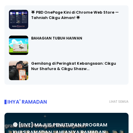
🌟 PBD OnePage Kini di Chrome Web Store —
Tahniah Cikgu Aiman! 🌟
BAHAGIAN TUBUH HAIWAN
Gemilang di Peringkat Kebangsaan: Cikgu
Nur Shafura & Cikgu Shazw…
IHYA' RAMADAN
LIHAT SEMUA
🔴 [LIVE] MAJLIS PENUTUPAN PROGRAM
KHAS RAMADAN : AHLAN YA RAMADAN