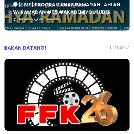
🔴 [LIVE] PROGRAM KHAS RAMADAN : AHLAN
YA RAMADAN #05 #AKADEMIYOUTUBER
Unknown
4 tahun yang lalu
AKAN DATANG!
LIHAT SEMUA