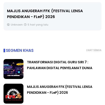
LIVE
🔴 [LIVE] MATEMATIK SR, WANG TAHUN 6 OLEH
CIKGU ANITA #ALLINONE #141 #...
Yu. Chekgu LK
7 hari yang lalu
SEGMEN KHAS
LIHAT SEMUA
TRANSFORMASI DIGITAL GURU SIRI 7 :
PAHLAWAN DIGITAL PENYELAMAT DUNIA
MAJLIS ANUGERAH FFK (FESTIVAL LENSA
PENDIDIKAN - FLeP) 2026