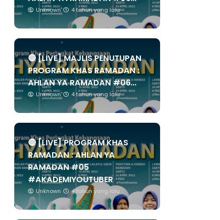
Unknown
4 tahun yang lalu
🔴 [LIVE] MAJLIS PENUTUPAN
PROGRAM KHAS RAMADAN :
AHLAN YA RAMADAN #06...
Unknown
4 tahun yang lalu
🔴 [LIVE] PROGRAM KHAS
RAMADAN : AHLAN YA
RAMADAN #05
#AKADEMIYOUTUBER
Unknown
4 tahun yang lalu