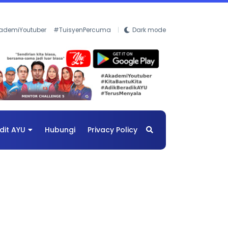
ademiYoutuber
#TuisyenPercuma
Dark mode
dit AYU
Hubungi
Privacy Policy