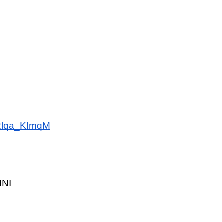
TRlqa_KImqM
INI