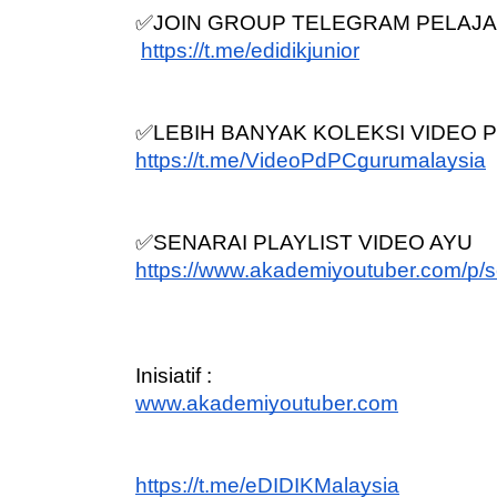
✅JOIN GROUP TELEGRAM PELAJA
https://t.me/edidikjunior
✅LEBIH BANYAK KOLEKSI VIDEO PD
EYNOTE SPEAKER 3 :
Sejarah Tingkata
https://t.me/VideoPdPCgurumalaysia
RANSFORMING PRIMARY
Unknown
6 hari ya
DUCATION IN INDONESIA
HROUG...
✅SENARAI PLAYLIST VIDEO AYU
Unknown
9 hari yang lalu
https://www.akademiyoutuber.com/p/se
Inisiatif :
www.akademiyoutuber.com
https://t.me/eDIDIKMalaysia