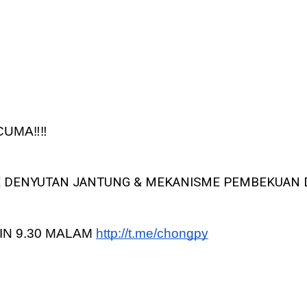
UMA‼️‼️
 DENYUTAN JANTUNG & MEKANISME PEMBEKUAN D
NIN 9.30 MALAM 
http://t.me/chongpy