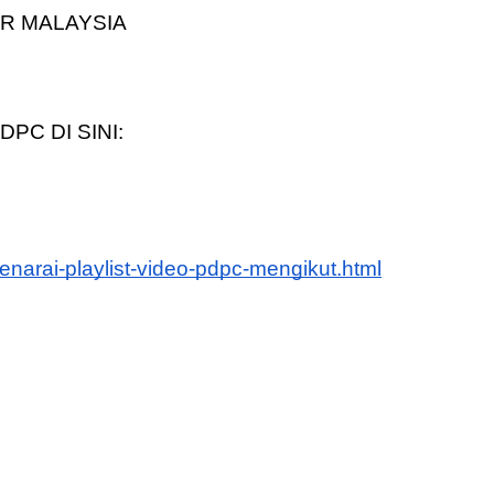
R MALAYSIA
LIVE
PC DI SINI:
n 4
🔴 [LIVE] PRINSIP PERAKAUNAN,
ng lalu
BEDAH TUNTAS SOALAN 1 TRIAL
OLEH CIKGU ...
Yu. Chekgu LK
7 hari yang lalu
narai-playlist-video-pdpc-mengikut.html