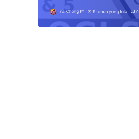
Yu. Chong PY
5 tahun yang lalu
0