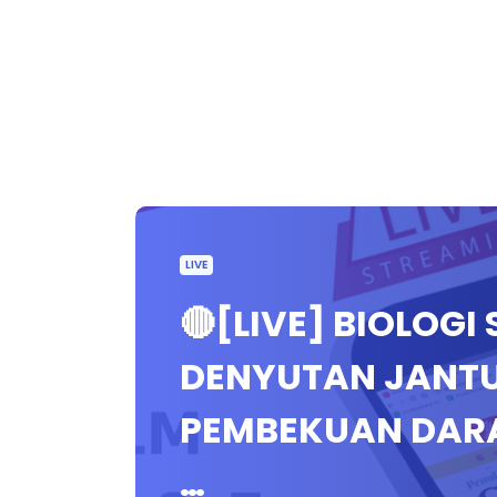
LIVE
🔴[LIVE] BIOLOG
DENYUTAN JANT
PEMBEKUAN DARA
…