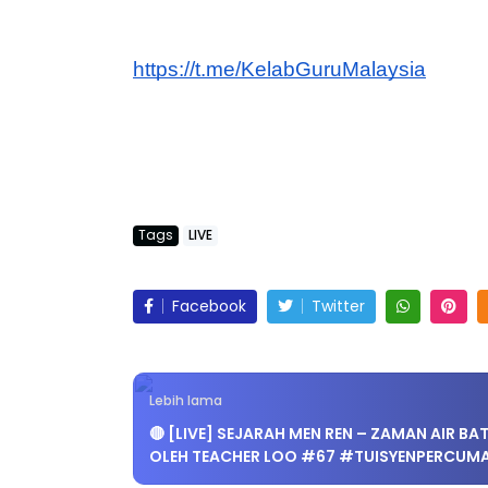
https://t.me/KelabGuruMalaysia
Tags
LIVE
Facebook
Twitter
Lebih lama
🔴 [LIVE] SEJARAH MEN REN – ZAMAN AIR BA
OLEH TEACHER LOO #67 #TUISYENPERCUM