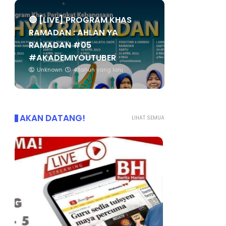
🔴 [LIVE] PROGRAM KHAS
RAMADAN : AHLAN YA
RAMADAN #05
#AKADEMIYOUTUBER
Unknown
4 tahun yang lalu
AKAN DATANG!
LIHAT SEMUA