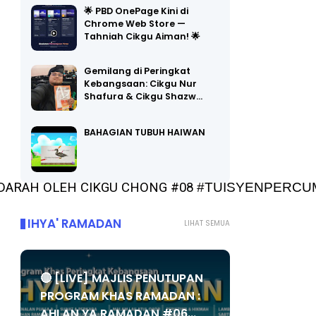
🌟 PBD OnePage Kini di
Chrome Web Store —
Tahniah Cikgu Aiman! 🌟
Gemilang di Peringkat
Kebangsaan: Cikgu Nur
Shafura & Cikgu Shazw…
BAHAGIAN TUBUH HAIWAN
ARAH OLEH CIKGU CHONG #08 
#TUISYENPERCU
IHYA' RAMADAN
LIHAT SEMUA
🔴 [LIVE] MAJLIS PENUTUPAN
PROGRAM KHAS RAMADAN :
AHLAN YA RAMADAN #06...