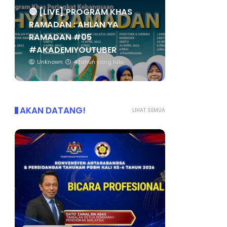
🔴 [LIVE] PROGRAM KHAS
RAMADAN : AHLAN YA
RAMADAN #05
#AKADEMIYOUTUBER
Unknown
4 tahun yang lalu
AKAN DATANG!
LIHAT SEMUA