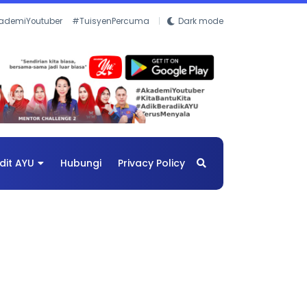
ademiYoutuber
#TuisyenPercuma
Dark mode
dit AYU
Hubungi
Privacy Policy