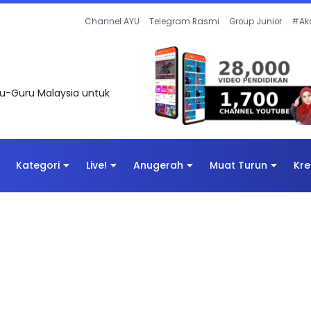
UNTAS SOALAN 1 TRIAL OLEH CIKGU ...
Channel AYU
Telegram Rasmi
Group Junior
#Ak
uru-Guru Malaysia untuk
Kategori
Live!
Anugerah
Muat Turun
Kre