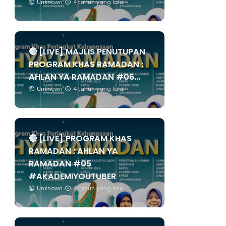
Unknown
4 tahun yang lalu
🔴 [LIVE] MAJLIS PENUTUPAN
PROGRAM KHAS RAMADAN :
AHLAN YA RAMADAN #06...
Unknown
4 tahun yang lalu
🔴 [LIVE] PROGRAM KHAS
RAMADAN : AHLAN YA
RAMADAN #05
#AKADEMIYOUTUBER
Unknown
4 tahun yang lalu