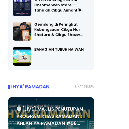
🌟 PBD OnePage Kini di
Chrome Web Store —
Tahniah Cikgu Aiman! 🌟
Gemilang di Peringkat
Kebangsaan: Cikgu Nur
Shafura & Cikgu Shazw…
BAHAGIAN TUBUH HAIWAN
IHYA' RAMADAN
LIHAT SEMUA
🔴 [LIVE] MAJLIS PENUTUPAN
PROGRAM KHAS RAMADAN :
AHLAN YA RAMADAN #06...