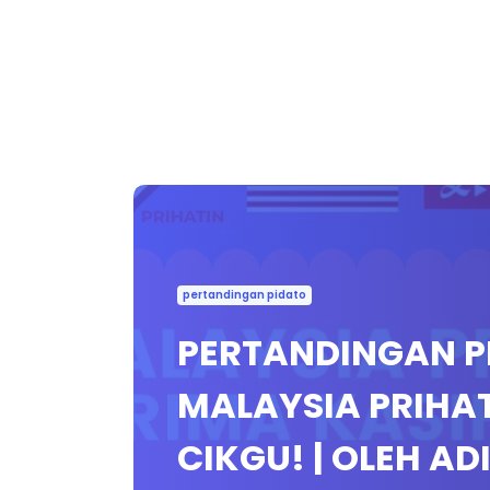
pertandingan pidato
PERTANDINGAN P
MALAYSIA PRIHAT
CIKGU! | OLEH A