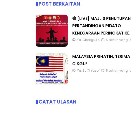
POST BERKAITAN
🔴 [LIVE] MAJLIS PENUTUPAN
PERTANDINGAN PIDATO
KENEGARAAN PERINGKAT KE..
Yu. Chekgu LK
5 tahun yang l
MALAYSIA PRIHATIN, TERIMA
CIKGU!
Yu. Suffi Yusof
5 tahun yang l
CATAT ULASAN