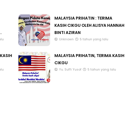
MALAYSIA PRIHATIN : TERIMA
KASIH CIKGU OLEH ALISYA HANNAH
.
BINTI AZIRAN
alu
Unknown
5 tahun yang lalu
 KASIH
MALAYSIA PRIHATIN, TERIMA KASIH
CIKGU
alu
Yu. Suffi Yusof
5 tahun yang lalu