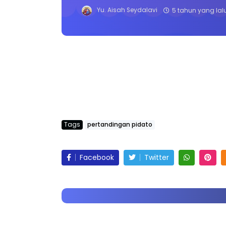
Yu. Aisah Seydalavi
5 tahun yang lal
Tags
pertandingan pidato
Facebook
Twitter