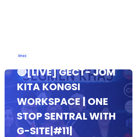
khas
🔴[LIVE] GECT- JOM
KITA KONGSI
WORKSPACE | ONE
STOP SENTRAL WITH
G-SITE|#11|