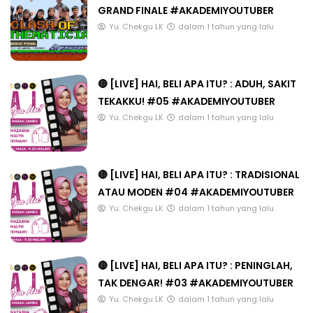
GRAND FINALE #AKADEMIYOUTUBER
Yu. Chekgu LK
dalam 1 tahun yang lalu
🔴 [LIVE] HAI, BELI APA ITU? : ADUH, SAKIT
TEKAKKU! #05 #AKADEMIYOUTUBER
Yu. Chekgu LK
dalam 1 tahun yang lalu
🔴 [LIVE] HAI, BELI APA ITU? : TRADISIONAL
ATAU MODEN #04 #AKADEMIYOUTUBER
Yu. Chekgu LK
dalam 1 tahun yang lalu
🔴 [LIVE] HAI, BELI APA ITU? : PENINGLAH,
TAK DENGAR! #03 #AKADEMIYOUTUBER
Yu. Chekgu LK
dalam 1 tahun yang lalu