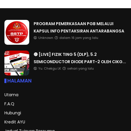
PROGRAM PEMERKASAAN PGB MELALUI
KAPSUL INFO PENTAKSIRAN ANTARABANGSA
Unknown
dalam 16 jam yang lalu
🔴 [LIVE] FIZIK TING 5 (DLP), 5.2
SEMICONDUCTOR DIODE PART-2 OLEH CIKG...
Yu. Chekgu LK
sehari yang lalu
HALAMAN
Utama
F.A.Q
Hubungi
Kredit AYU
Jadual Tuisyen Percuma