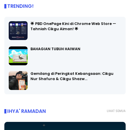
TRENDING!
🌟 PBD OnePage Kini di Chrome Web Store —
Tahniah Cikgu Aiman! 🌟
BAHAGIAN TUBUH HAIWAN
Gemilang di Peringkat Kebangsaan: Cikgu
Nur Shafura & Cikgu Shazw…
IHYA' RAMADAN
LIHAT SEMUA