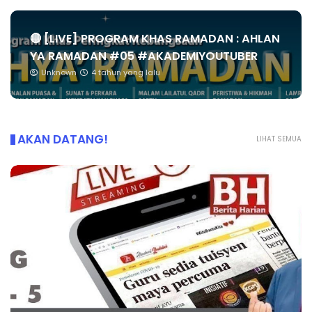
🔴 [LIVE] PROGRAM KHAS RAMADAN : AHLAN
YA RAMADAN #05 #AKADEMIYOUTUBER
Unknown
4 tahun yang lalu
AKAN DATANG!
LIHAT SEMUA