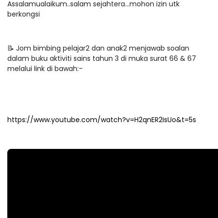
Assalamualaikum..salam sejahtera...mohon izin utk
berkongsi
Jom bimbing pelajar2 dan anak2 menjawab soalan
📝
dalam buku aktiviti sains tahun 3 di muka surat 66 & 67
melalui link di bawah:-
https://www.youtube.com/watch?v=H2qnER2IsUo&t=5s