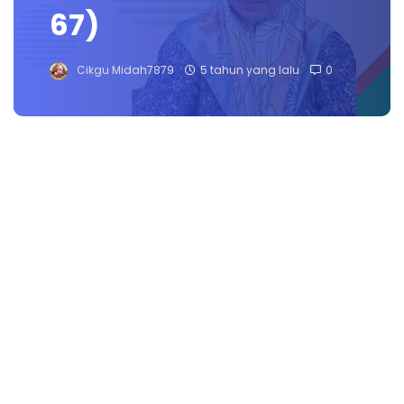
67)
Cikgu Midah7879
5 tahun yang lalu
0