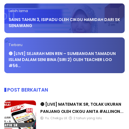
Lebih lama
SAINS TAHUN 3, ISIPADU OLEH CIKGU HAMIDAH DARI SK
SENAWANG
Terbaru
🔴 [LIVE] SEJARAH MEN REN – SUMBANGAN TAMADUN
ISLAM DALAM SENI BINA (SIRI 2) OLEH TEACHER LOO
#56…
POST BERKAITAN
🔴 [LIVE] MATEMATIK SR, TOLAK UKURAN
PANJANG OLEH CIKGU ANITA #ALLINON...
Yu. Chekgu LK
2 tahun yang lalu