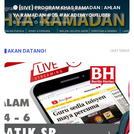
🔴 [LIVE] PROGRAM KHAS RAMADAN : AHLAN
YA RAMADAN #05 #AKADEMIYOUTUBER
Unknown
4 tahun yang lalu
AKAN DATANG!
LIHAT SEMUA