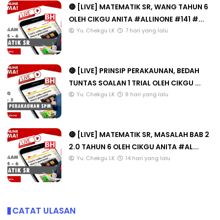
🔴 [LIVE] MATEMATIK SR, WANG TAHUN 6
OLEH CIKGU ANITA #ALLINONE #141 #...
Yu. Chekgu LK
7 hari yang lalu
🔴 [LIVE] PRINSIP PERAKAUNAN, BEDAH
TUNTAS SOALAN 1 TRIAL OLEH CIKGU ...
Yu. Chekgu LK
8 hari yang lalu
🔴 [LIVE] MATEMATIK SR, MASALAH BAB 2
2.0 TAHUN 6 OLEH CIKGU ANITA #AL...
Yu. Chekgu LK
14 hari yang lalu
CATAT ULASAN