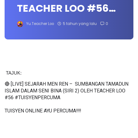
TEACHER LOO #56…
Yu.Teacher Loo
5 tahun yang lalu
0
TAJUK: 
🔴 [LIVE] SEJARAH MEN REN –  SUMBANGAN TAMADUN 
ISLAM DALAM SENI BINA (SIRI 2) OLEH TEACHER LOO  
#56 #TUISYENPERCUMA
TUISYEN ONLINE AYU PERCUMA‼️‼️