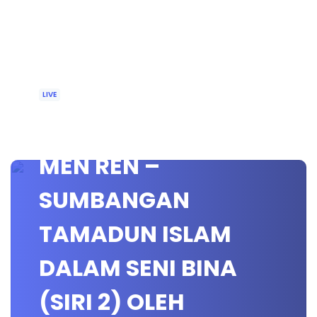
LIVE
🔴 [LIVE] SEJARAH
MEN REN –
SUMBANGAN
TAMADUN ISLAM
DALAM SENI BINA
(SIRI 2) OLEH