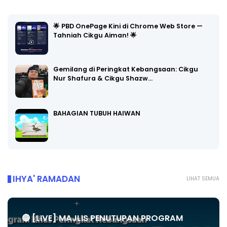
🌟 PBD OnePage Kini di Chrome Web Store —
Tahniah Cikgu Aiman! 🌟
Gemilang di Peringkat Kebangsaan: Cikgu
Nur Shafura & Cikgu Shazw…
BAHAGIAN TUBUH HAIWAN
IHYA' RAMADAN
LIHAT SEMUA
🔴 [LIVE] MAJLIS PENUTUPAN PROGRAM