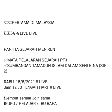
👏👏PERTAMA DI MALAYSIA
💥💥🔥🔥LIVE LIVE 
PANITIA SEJARAH MEN REN
✅MATA PELAJARAN SEJARAH PT3
✅SUMBANGAN TAMADUN ISLAM DALAM SENI BINA (SIRI 
2)
RABU  18/8/2021 ‼️ LIVE
Jam 12:30 TENGAH HARI  ‼️ LIVE
❗️Jemput semua Join sama
❗️GURU / PELAJAR / IBU BAPA