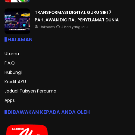
TRANSFORMASI DIGITAL GURU SIRI 7 :
PAHLAWAN DIGITAL PENYELAMAT DUNIA
Unknown
4 hari yang lalu
HALAMAN
Utama
F.A.Q
Hubungi
Kredit AYU
Jadual Tuisyen Percuma
Apps
DIBAWAKAN KEPADA ANDA OLEH