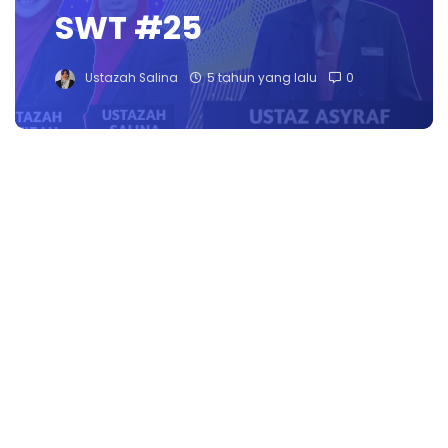
SWT #25
Ustazah Salina
5 tahun yang lalu
0