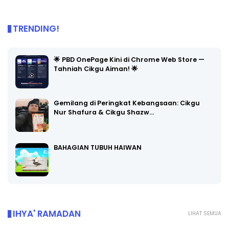
TRENDING!
🌟 PBD OnePage Kini di Chrome Web Store —
Tahniah Cikgu Aiman! 🌟
Gemilang di Peringkat Kebangsaan: Cikgu
Nur Shafura & Cikgu Shazw…
BAHAGIAN TUBUH HAIWAN
IHYA' RAMADAN
LIHAT SEMUA