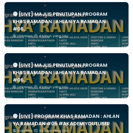
🔴 [LIVE] MAJLIS PENUTUPAN PROGRAM
KHAS RAMADAN : AHLAN YA RAMADAN
#06...
Unknown
4 tahun yang lalu
🔴 [LIVE] MAJLIS PENUTUPAN PROGRAM
KHAS RAMADAN : AHLAN YA RAMADAN
#06...
Unknown
4 tahun yang lalu
🔴 [LIVE] PROGRAM KHAS RAMADAN : AHLAN
YA RAMADAN #05 #AKADEMIYOUTUBER
Unknown
4 tahun yang lalu