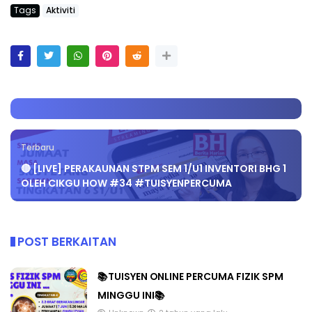
Tags
Aktiviti
Terbaru
🔴 [LIVE] PERAKAUNAN STPM SEM 1/U1 INVENTORI BHG 1
OLEH CIKGU HOW #34 #TUISYENPERCUMA
POST BERKAITAN
📚TUISYEN ONLINE PERCUMA FIZIK SPM
MINGGU INI📚