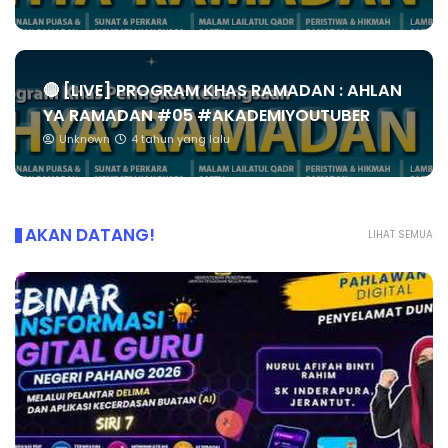
🔴 [LIVE] PROGRAM KHAS RAMADAN : AHLAN
YA RAMADAN #05 #AKADEMIYOUTUBER
Unknown
4 tahun yang lalu
AKAN DATANG!
LIHAT SEMUA