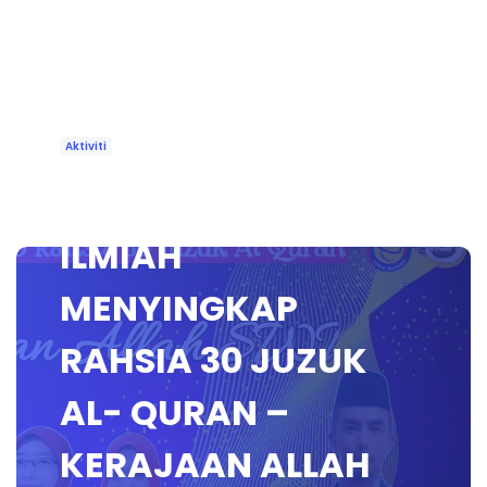
Aktiviti
🔴[LIVE] WACANA
ILMIAH
MENYINGKAP
RAHSIA 30 JUZUK
AL- QURAN –
KERAJAAN ALLAH