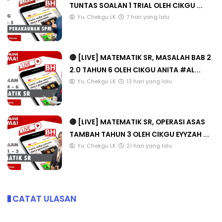
TUNTAS SOALAN 1 TRIAL OLEH CIKGU ...
Yu. Chekgu LK
7 hari yang lalu
🔴 [LIVE] MATEMATIK SR, MASALAH BAB 2
2.0 TAHUN 6 OLEH CIKGU ANITA #AL...
Yu. Chekgu LK
13 hari yang lalu
🔴 [LIVE] MATEMATIK SR, OPERASI ASAS
TAMBAH TAHUN 3 OLEH CIKGU EYYZAH ...
Yu. Chekgu LK
21 hari yang lalu
CATAT ULASAN