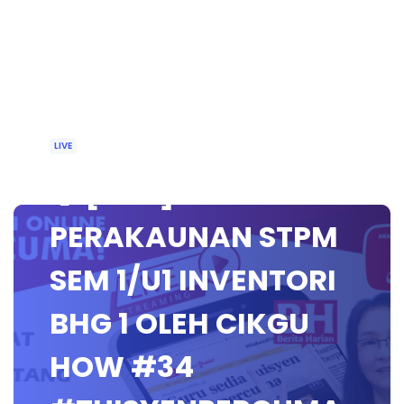
LIVE
🔴 [LIVE]
PERAKAUNAN STPM
SEM 1/U1 INVENTORI
BHG 1 OLEH CIKGU
HOW #34