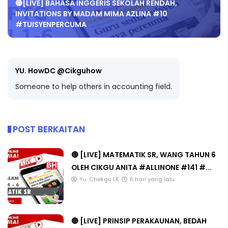
🔴[LIVE] BAHASA INGGERIS SEKOLAH RENDAH,
INVITATIONS BY MADAM MIMA AZLINA #10
#TUISYENPERCUMA
YU. HowDC @Cikguhow
Someone to help others in accounting field.
POST BERKAITAN
🔴 [LIVE] MATEMATIK SR, WANG TAHUN 6
OLEH CIKGU ANITA #ALLINONE #141 #...
Yu. Chekgu LK
6 hari yang lalu
🔴 [LIVE] PRINSIP PERAKAUNAN, BEDAH