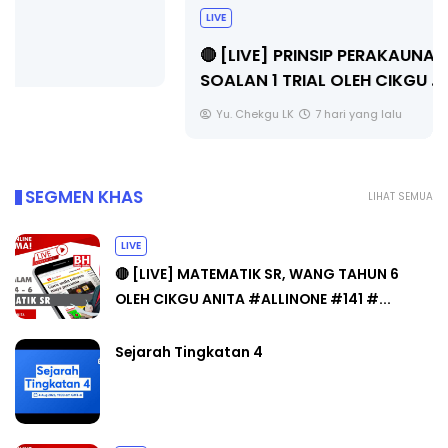
LIVE
🔴 [LIVE] PRINSIP PERAKAUNAN, BEDAH TUNTAS
SOALAN 1 TRIAL OLEH CIKGU ...
Yu. Chekgu LK
7 hari yang lalu
SEGMEN KHAS
LIHAT SEMUA
LIVE
🔴 [LIVE] MATEMATIK SR, WANG TAHUN 6
OLEH CIKGU ANITA #ALLINONE #141 #...
Sejarah Tingkatan 4