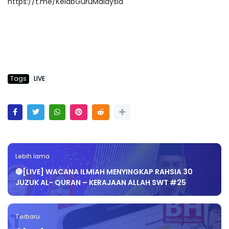
https://t.me/KelabGuruMalaysia
Tags
LIVE
Lebih lama
🔴[LIVE] WACANA ILMIAH MENYINGKAP RAHSIA 30
JUZUK AL- QURAN – KERAJAAN ALLAH SWT #25
Terbaru