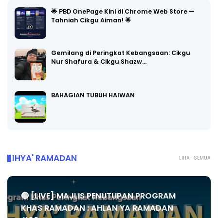
🌟 PBD OnePage Kini di Chrome Web Store —
Tahniah Cikgu Aiman! 🌟
Gemilang di Peringkat Kebangsaan: Cikgu
Nur Shafura & Cikgu Shazw…
BAHAGIAN TUBUH HAIWAN
IHYA' RAMADAN
LIHAT SEMUA
🔴 [LIVE] MAJLIS PENUTUPAN PROGRAM
KHAS RAMADAN : AHLAN YA RAMADAN