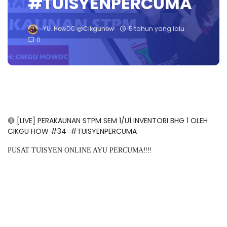
#TUISYENPERCUMA
YU. HowDC @Cikguhow
5 tahun yang lalu
0
🔴 [LIVE] PERAKAUNAN STPM SEM 1/U1 INVENTORI BHG 1 OLEH
CIKGU HOW #34 #TUISYENPERCUMA
PUSAT TUISYEN ONLINE AYU PERCUMA‼️‼️