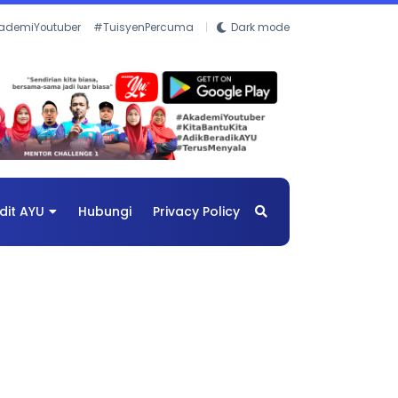
ademiYoutuber
#TuisyenPercuma
Dark mode
dit AYU
Hubungi
Privacy Policy