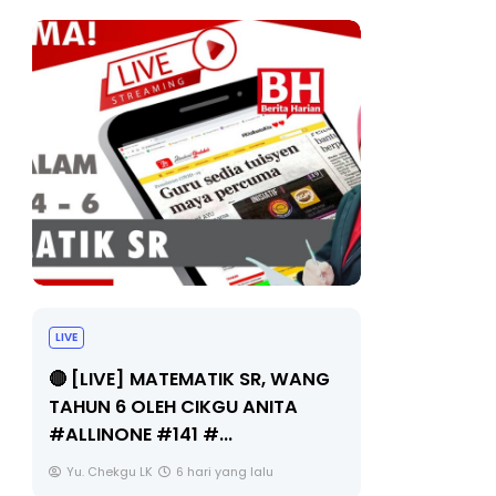
Sejarah Tingkatan 4
TIK SR, WANG
Unknown
6 hari yang lalu
KGU ANITA
..
 yang lalu