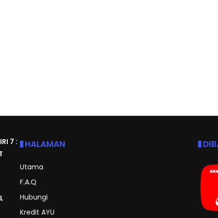
I 7 :
HALAMAN
DI
T
Utama
F.A.Q
Hubungi
L