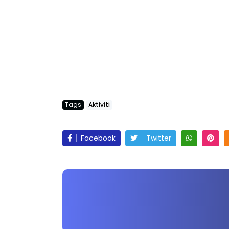
https://t.me/KelabGuruMalaysia
Tags
Aktiviti
Facebook
Twitter
BICARA PROFESIONAL 8 :
B
TIMBALAN KETUA PENGARAH
M
AUNAN,
PENDIDIKAN MALAYSIA
BE
 TRIAL
Unknown
9 hari yang lalu