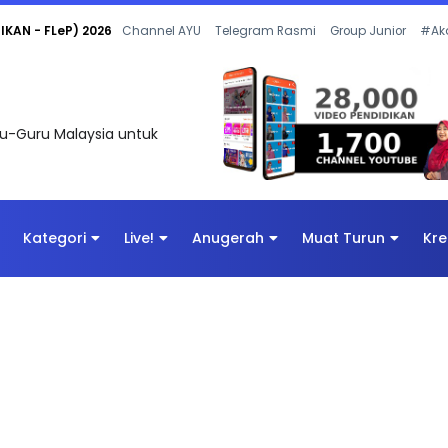
 OLEH CIKGU ANITA #ALLINONE #141 #...
Channel AYU
Telegram Rasmi
Group Junior
#Ak
uru-Guru Malaysia untuk
Kategori
Live!
Anugerah
Muat Turun
Kre