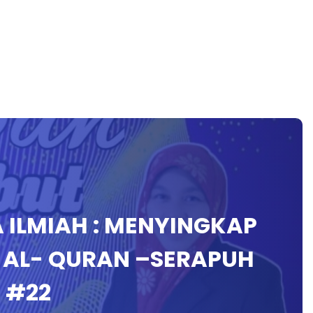
 ILMIAH : MENYINGKAP
K AL- QURAN –SERAPUH
 #22