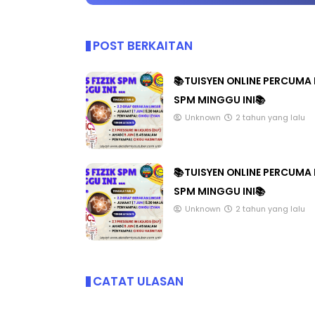
POST BERKAITAN
📚TUISYEN ONLINE PERCUMA 
SPM MINGGU INI📚
Unknown
2 tahun yang lalu
📚TUISYEN ONLINE PERCUMA 
SPM MINGGU INI📚
Unknown
2 tahun yang lalu
CATAT ULASAN