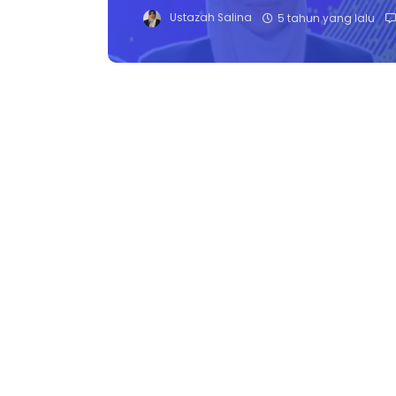
Ustazah Salina
5 tahun yang lalu