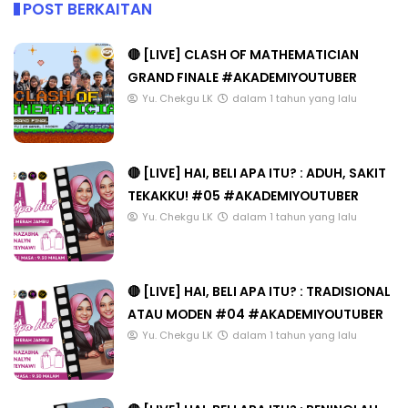
POST BERKAITAN
🔴 [LIVE] CLASH OF MATHEMATICIAN
GRAND FINALE #AKADEMIYOUTUBER
Yu. Chekgu LK
dalam 1 tahun yang lalu
🔴 [LIVE] HAI, BELI APA ITU? : ADUH, SAKIT
TEKAKKU! #05 #AKADEMIYOUTUBER
Yu. Chekgu LK
dalam 1 tahun yang lalu
🔴 [LIVE] HAI, BELI APA ITU? : TRADISIONAL
ATAU MODEN #04 #AKADEMIYOUTUBER
Yu. Chekgu LK
dalam 1 tahun yang lalu