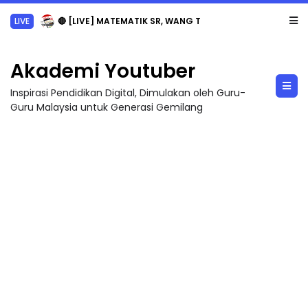
LIVE
🔴 [LIVE] MATEMATIK SR, WANG TAHUN 6 OLEH CIKGU ANITA #ALLINONE #141 #...
Akademi Youtuber
Inspirasi Pendidikan Digital, Dimulakan oleh Guru-
Guru Malaysia untuk Generasi Gemilang