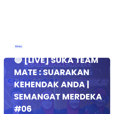
khas
🔴 [LIVE] SUKA TEAM
MATE : SUARAKAN
KEHENDAK ANDA |
SEMANGAT MERDEKA
#06