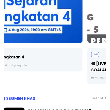
LIVE
🔴 [LIVE] PRINSIP PERAKAUNAN, BEDAH TUNTAS
SOALAN 1 TRIAL OLEH CIKGU ...
Yu. Chekgu LK
7 hari yang lalu
SEGMEN KHAS
LIHAT SEMUA