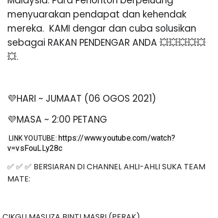
Malaysia. Para Penonton berpeluang
menyuarakan pendapat dan kehendak
mereka.
KAMI dengar dan cuba solusikan
sebagai RAKAN PENDENGAR ANDA
💥💥💥💥💥
💥
.
💜
HARI ~ JUMAAT (06 OGOS 2021)
💜
MASA ~ 2:00 PETANG
https://www.youtube.com/watch?
LINK YOUTUBE:
v=vsFouLLy28c
✅
✅
✅
BERSIARAN DI CHANNEL AHLI-AHLI SUKA TEAM
MATE:
CIKGU MASLIZA BINTI MASRI (PERAK)