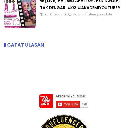
🔴 [LIVE] HAI, BELI APA ITU? : PENINGLAH,
TAK DENGAR! #03 #AKADEMIYOUTUBER
Yu. Chekgu LK
dalam 1 tahun yang lalu
CATAT ULASAN