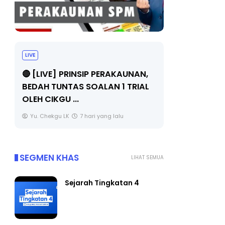
LIVE
BICARA PR
TIMBALAN
🔴 [LIVE] PRINSIP PERAKAUNAN,
PENDIDIKA
BEDAH TUNTAS SOALAN 1 TRIAL
OLEH CIKGU ...
Unknown
Yu. Chekgu LK
7 hari yang lalu
SEGMEN KHAS
LIHAT SEMUA
Sejarah Tingkatan 4