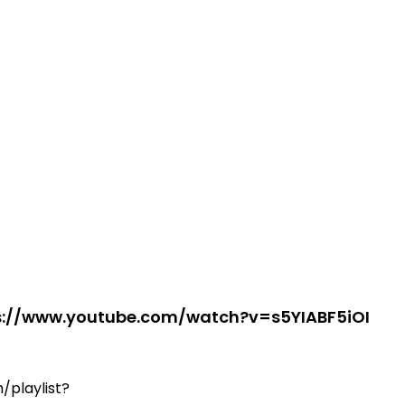
s://www.youtube.com/watch?v=s5YIABF5iOI
/playlist?
oNX6C