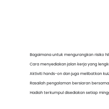
Bagaimana untuk mengurangkan risiko h
Cara menyediakan jalan kerja yang leng
Aktiviti hands-on dan juga melibatkan kuiz
Rasailah pengalaman bersiaran bersam
Hadiah terkumpul disediakan setiap ming
Perkongsian langkah demi langkah berkait