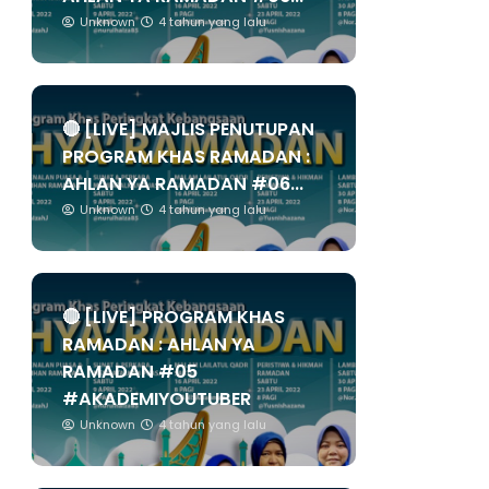
Unknown
4 tahun yang lalu
🔴 [LIVE] MAJLIS PENUTUPAN
PROGRAM KHAS RAMADAN :
AHLAN YA RAMADAN #06...
Unknown
4 tahun yang lalu
🔴 [LIVE] PROGRAM KHAS
RAMADAN : AHLAN YA
RAMADAN #05
#AKADEMIYOUTUBER
Unknown
4 tahun yang lalu