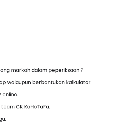
ilang markah dalam peperiksaan ?
kap walaupun berbantukan kalkulator.
 online.
a team CK KaHoTaFa.
gu.
an teknik penggunaan kalkulator ini sangat sesuai