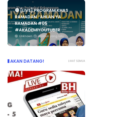
🔴 [LIVE] PROGRAM KHAS
RAMADAN : AHLAN YA
RAMADAN #05
#AKADEMIYOUTUBER
Unknown
4 tahun yang lalu
AKAN DATANG!
LIHAT SEMUA