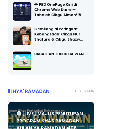
Chrome Web Store —
Tahniah Cikgu Aiman! 🌟
Gemilang di Peringkat
Kebangsaan: Cikgu Nur
Shafura & Cikgu Shazw…
BAHAGIAN TUBUH HAIWAN
IHYA' RAMADAN
LIHAT SEMUA
🔴 [LIVE] MAJLIS PENUTUPAN
PROGRAM KHAS RAMADAN :
AHLAN YA RAMADAN #06...