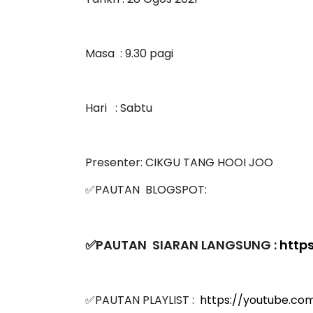
Masa : 9.30 pagi
Hari : Sabtu
Presenter: CIKGU TANG HOOI JOO
✅PAUTAN BLOGSPOT:
✅PAUTAN SIARAN LANGSUNG :
http
✅PAUTAN PLAYLIST :
https://youtube.com
list=PLgJDPev_XBdTCthyyfSH7tFTmdIY