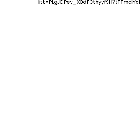
LIVE
ICARA KORPORAT 3 : PROGRAM
AKANAN SELAMAT DAN
🔴 [LIVE] MATEM
ERKUALITI (AMALAN PER...
TAHUN 6 OLEH CI
#ALLINONE #141 #
Unknown
9 hari yang lalu
Yu. Chekgu LK
6 ha