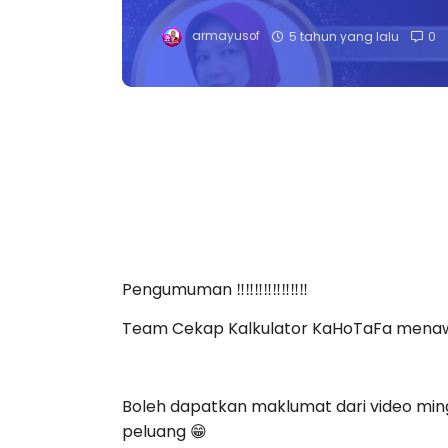
armayusof
5 tahun yang lalu
0
Pengumuman ‼️‼️‼️‼️‼️‼️‼️‼️
Team Cekap Kalkulator KaHoTaFa menawa
Boleh dapatkan maklumat dari video ming
peluang 😁