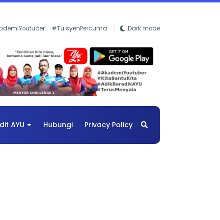
ademiYoutuber
#TuisyenPercuma
Dark mode
dit AYU
Hubungi
Privacy Policy