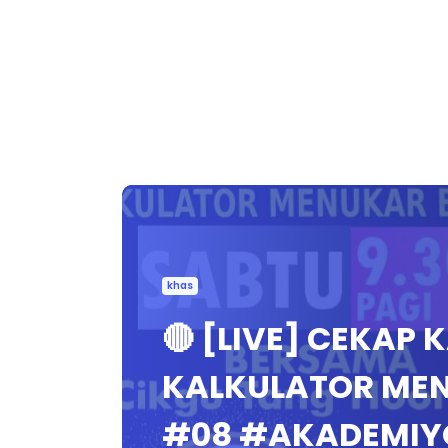
khas
🔴 [LIVE] CEKAP 
KALKULATOR MEN
#08 #AKADEMIY