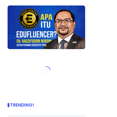
TRENDING!
🌟 PBD OnePage Kini di