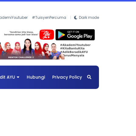
ademiYoutuber
#TuisyenPercuma
Dark mode
dit AYU
Hubungi
Privacy Policy