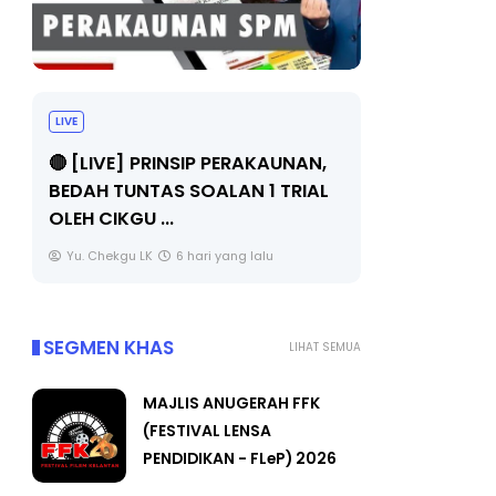
LIVE
BICARA PR
TIMBALAN
🔴 [LIVE] PRINSIP PERAKAUNAN,
PENDIDIKA
BEDAH TUNTAS SOALAN 1 TRIAL
OLEH CIKGU ...
Unknown
Yu. Chekgu LK
6 hari yang lalu
SEGMEN KHAS
LIHAT SEMUA
MAJLIS ANUGERAH FFK
(FESTIVAL LENSA
PENDIDIKAN - FLeP) 2026