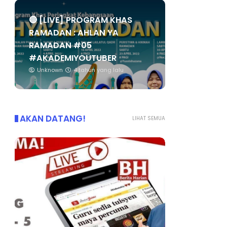
🔴 [LIVE] PROGRAM KHAS
RAMADAN : AHLAN YA
RAMADAN #05
#AKADEMIYOUTUBER
Unknown
4 tahun yang lalu
AKAN DATANG!
LIHAT SEMUA