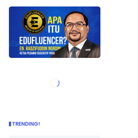
TRENDING!
🌟 PBD OnePage Kini di