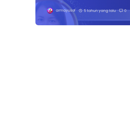
armayusof
5 tahun yang lalu
0