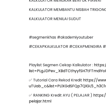
KALKULATOR MEMBANTU NISBAH TRIGON
KALKULATOR MENILAI SUDUT
#segmenkhas #akademiyoutuber
#CEKAPKALKULATOR #CEKAPMENGIRA 
Playlist Segmen Cekap Kalkulator :
https:
list=PLgJDPev_XBdTCthyyfSH7tFTmdIY
✅ Tutorial Cara Rekod Kredit
https://ww
uTUab_c&list=PLlXGdSFQp7QlGL5_h3C
✅ RANKING Kredit AYU ( PELAJAR )
https:
pelajar.html