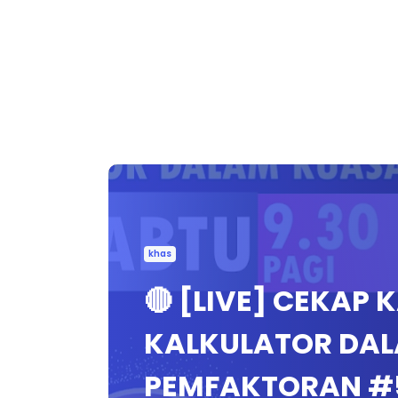
khas
🔴 [LIVE] CEKAP 
KALKULATOR DA
PEMFAKTORAN #