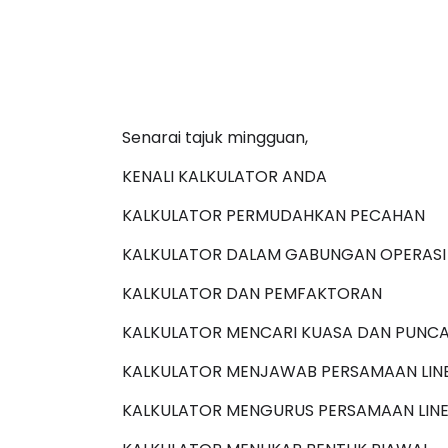
ICARA KORPORAT 3 : PROGRAM
KEYNOTE SPEAKER 
Senarai tajuk mingguan,
AKANAN SELAMAT DAN
TRANSFORMING 
ERKUALITI (AMALAN PER...
EDUCATION IN IN
KENALI KALKULATOR ANDA
THROUG...
Unknown
8 hari yang lalu
KALKULATOR PERMUDAHKAN PECAHAN
Unknown
8 hari ya
KALKULATOR DALAM GABUNGAN OPERAS
KALKULATOR DAN PEMFAKTORAN
KALKULATOR MENCARI KUASA DAN PUNC
KALKULATOR MENJAWAB PERSAMAAN LIN
KALKULATOR MENGURUS PERSAMAAN LIN
KALKULATOR MENUKAR BENTUK PIAWAI