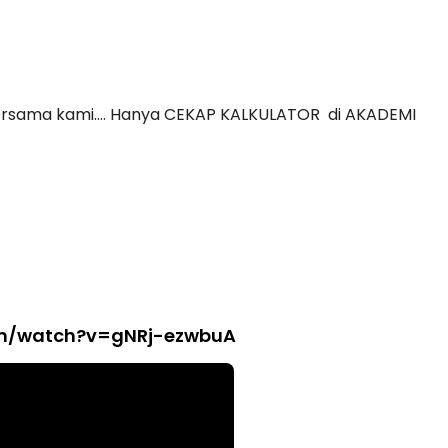
m bersama kami…. Hanya CEKAP KALKULATOR di AKADEMI
om/watch?v=gNRj-ezwbuA