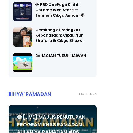
Chrome Web Store —
Tahniah Cikgu Aiman! 🌟
Gemilang di Peringkat
Kebangsaan: Cikgu Nur
Shafura & Cikgu Shazw…
BAHAGIAN TUBUH HAIWAN
IHYA' RAMADAN
LIHAT SEMUA
🔴 [LIVE] MAJLIS PENUTUPAN
PROGRAM KHAS RAMADAN :
AHLAN YA RAMADAN #06...