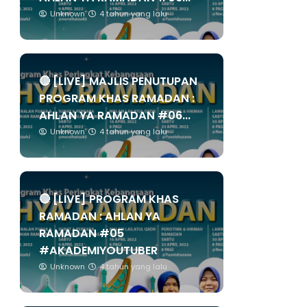
Unknown
4 tahun yang lalu
🔴 [LIVE] MAJLIS PENUTUPAN
PROGRAM KHAS RAMADAN :
AHLAN YA RAMADAN #06...
Unknown
4 tahun yang lalu
🔴 [LIVE] PROGRAM KHAS
RAMADAN : AHLAN YA
RAMADAN #05
#AKADEMIYOUTUBER
Unknown
4 tahun yang lalu