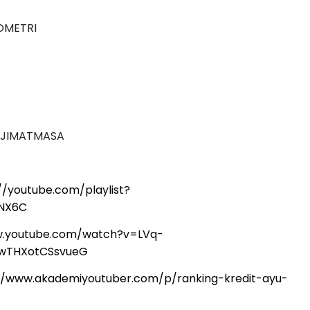
OMETRI
#JIMATMASA
//youtube.com/playlist?
oNX6C
w.youtube.com/watch?v=LVq-
1wTHXotCSsvueG
//www.akademiyoutuber.com/p/ranking-kredit-ayu-