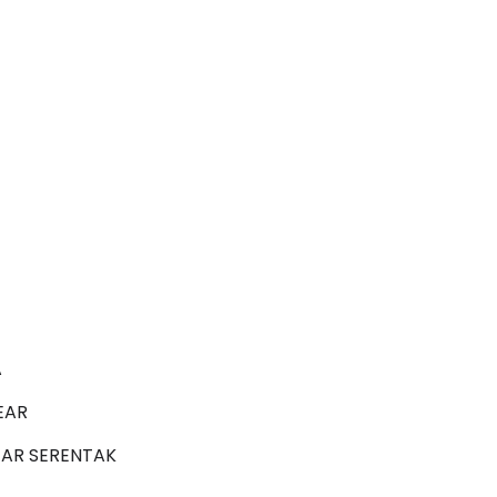
3 :
Sejarah Tingkatan 4
PRIMARY
Unknown
5 hari yang lalu
DONESIA
ng lalu
I
A
EAR
EAR SERENTAK