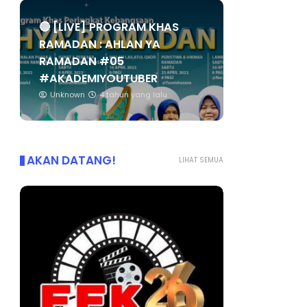
🔴 [LIVE] PROGRAM KHAS
RAMADAN : AHLAN YA
RAMADAN #05
#AKADEMIYOUTUBER
Unknown
4 tahun yang lalu
AKAN DATANG!
LIHAT SEMUA