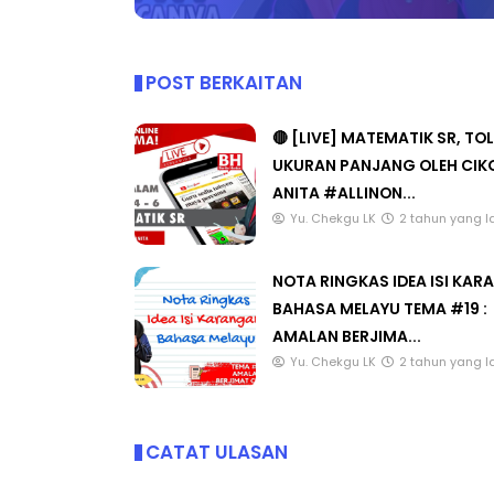
POST BERKAITAN
🔴 [LIVE] MATEMATIK SR, TO
UKURAN PANJANG OLEH CIK
ANITA #ALLINON...
Yu. Chekgu LK
2 tahun yang l
NOTA RINGKAS IDEA ISI KA
BAHASA MELAYU TEMA #19 :
AMALAN BERJIMA...
Yu. Chekgu LK
2 tahun yang l
CATAT ULASAN