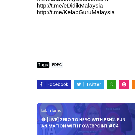
http://t.me/eDidikMalaysia
http://t.me/KelabGuruMalaysia
LIVE
ejarah Tingkatan 4
🔴 [LIVE] PRINSI
Unknown
6 hari yang lalu
BEDAH TUNTAS SO
OLEH CIKGU ...
Tags
PDPC
Yu. Chekgu LK
7 ha
Facebook
Twitter
Lebih lama
🔴 [LIVE] ZERO TO HERO WITH PSH2: FUN
ANIMATION WITH POWERPOINT #04