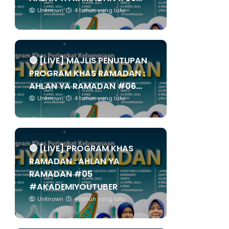
Unknown
4 tahun yang lalu
🔴 [LIVE] MAJLIS PENUTUPAN
PROGRAM KHAS RAMADAN :
AHLAN YA RAMADAN #06...
Unknown
4 tahun yang lalu
🔴 [LIVE] PROGRAM KHAS
RAMADAN : AHLAN YA
RAMADAN #05
#AKADEMIYOUTUBER
Unknown
4 tahun yang lalu