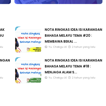
LAK
NOTA RINGKAS IDEA ISI KARANGAN
GU
BAHASA MELAYU TEMA #20 :
MEMBAWA BEKAL ...
alu
Yu. Chekgu LK
2 tahun yang lalu
RANGAN
NOTA RINGKAS IDEA ISI KARANGAN
BAHASA MELAYU TEMA #18 :
MENJAGA ALAM S...
alu
Yu. Chekgu LK
2 tahun yang lalu