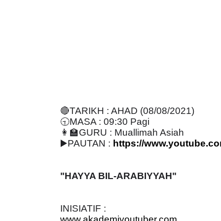
🔴
TARIKH : AHAD (08/08/2021)
🕤
MASA : 09:30 Pagi
👩
GURU : Muallimah Asiah
▶
️PAUTAN :
https://www.youtube.c
"HAYYA BIL-ARABIYYAH"
INISIATIF :
www.akademiyoutuber.com