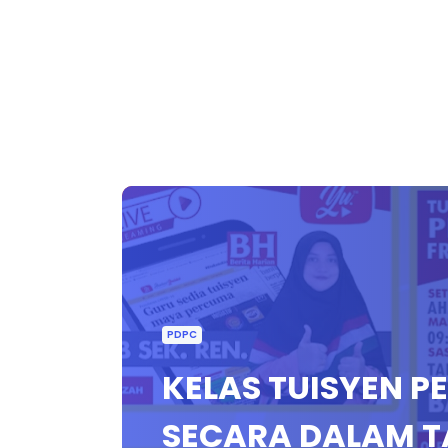
PDPC
KELAS TUISYEN 
SECARA DALAM TA