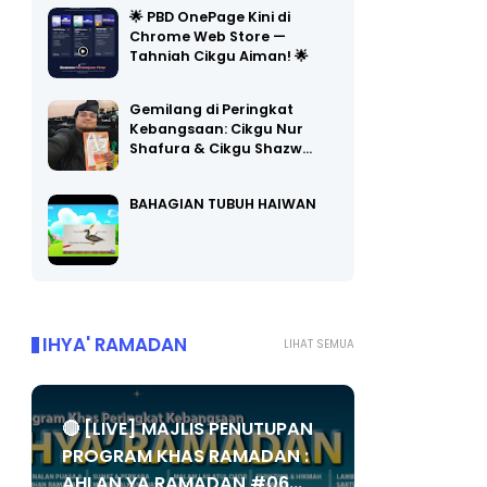
🌟 PBD OnePage Kini di
Chrome Web Store —
Tahniah Cikgu Aiman! 🌟
Gemilang di Peringkat
Kebangsaan: Cikgu Nur
Shafura & Cikgu Shazw…
BAHAGIAN TUBUH HAIWAN
IHYA' RAMADAN
LIHAT SEMUA
🔴 [LIVE] MAJLIS PENUTUPAN
PROGRAM KHAS RAMADAN :
AHLAN YA RAMADAN #06...