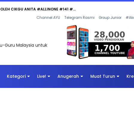
 OLEH CIKGU ANITA #ALLINONE #141 #...
Channel AYU
Telegram Rasmi
Group Junior
#Ak
uru-Guru Malaysia untuk
Kategori
Live!
Anugerah
Muat Turun
Kre