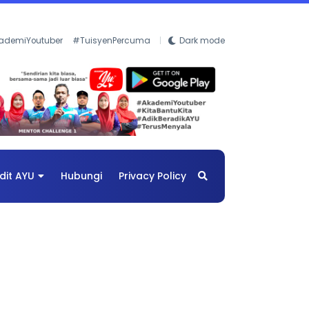
ademiYoutuber
#TuisyenPercuma
Dark mode
dit AYU
Hubungi
Privacy Policy