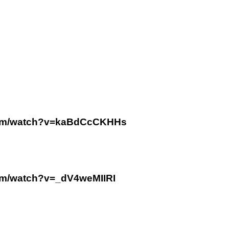
com/watch?v=kaBdCcCKHHs
om/watch?v=_dV4weMIIRI