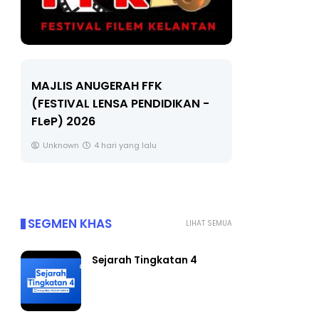
LIVE
MAJLIS ANUGERAH FFK
(FESTIVAL LENSA PENDIDIKAN -
🔴 [LIVE]
FLeP) 2026
TAHUN 6 O
#ALLINONE
Unknown
4 hari yang lalu
Yu. Chekgu 
SEGMEN KHAS
LIHAT SEMUA
Sejarah Tingkatan 4