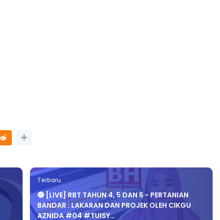
TRANSFORMASI DIGITAL GURU
SIRI 7 : PAHLAWAN DIGITAL
P PERAKAUNAN,
PENYELAMAT DUNIA
ALAN 1 TRIAL
Unknown
3 hari yang lalu
ri yang lalu
Terbaru
🔴 [LIVE] RBT TAHUN 4, 5 DAN 6 - PERTANIAN
BANDAR : LAKARAN DAN PROJEK OLEH CIKGU
AZNIDA #04 #TUISY…