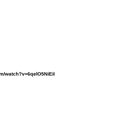
om/watch?v=6qelO5NiEiI