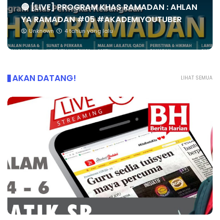
🔴 [LIVE] PROGRAM KHAS RAMADAN : AHLAN
YA RAMADAN #05 #AKADEMIYOUTUBER
Unknown
4 tahun yang lalu
AKAN DATANG!
LIHAT SEMUA