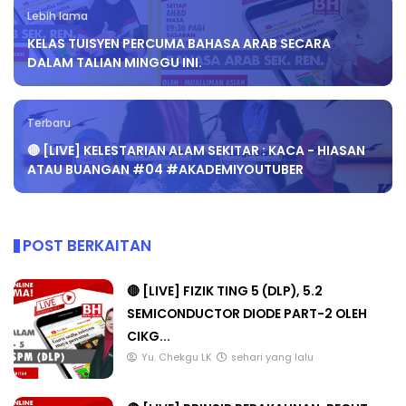
Lebih lama
KELAS TUISYEN PERCUMA BAHASA ARAB SECARA
DALAM TALIAN MINGGU INI.
Terbaru
🔴 [LIVE] KELESTARIAN ALAM SEKITAR : KACA - HIASAN
ATAU BUANGAN #04 #AKADEMIYOUTUBER
POST BERKAITAN
🔴 [LIVE] FIZIK TING 5 (DLP), 5.2
SEMICONDUCTOR DIODE PART-2 OLEH
CIKG...
Yu. Chekgu LK
sehari yang lalu