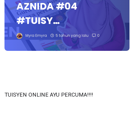
AZNIDA #04
#TUISY…
Myra Emyra
5 tahun yang lalu
0
TUISYEN ONLINE AYU PERCUMA‼️‼️