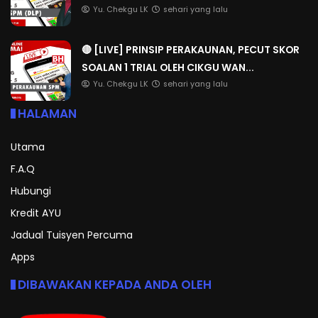
Yu. Chekgu LK
sehari yang lalu
🔴 [LIVE] PRINSIP PERAKAUNAN, PECUT SKOR
SOALAN 1 TRIAL OLEH CIKGU WAN...
Yu. Chekgu LK
sehari yang lalu
HALAMAN
Utama
F.A.Q
Hubungi
Kredit AYU
Jadual Tuisyen Percuma
Apps
DIBAWAKAN KEPADA ANDA OLEH