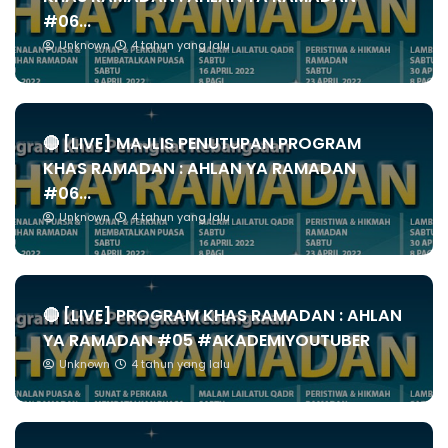
#06...
Unknown
4 tahun yang lalu
🔴 [LIVE] MAJLIS PENUTUPAN PROGRAM
KHAS RAMADAN : AHLAN YA RAMADAN
#06...
Unknown
4 tahun yang lalu
🔴 [LIVE] PROGRAM KHAS RAMADAN : AHLAN
YA RAMADAN #05 #AKADEMIYOUTUBER
Unknown
4 tahun yang lalu