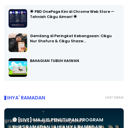
🌟 PBD OnePage Kini di Chrome Web Store —
Tahniah Cikgu Aiman! 🌟
Gemilang di Peringkat Kebangsaan: Cikgu
Nur Shafura & Cikgu Shazw…
BAHAGIAN TUBUH HAIWAN
IHYA' RAMADAN
LIHAT SEMUA
🔴 [LIVE] MAJLIS PENUTUPAN PROGRAM
KHAS RAMADAN : AHLAN YA RAMADAN