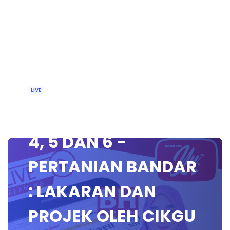
LIVE
🔴 [LIVE] RBT TAHUN
4, 5 DAN 6 -
PERTANIAN BANDAR
: LAKARAN DAN
PROJEK OLEH CIKGU