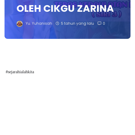
OLEH CIKGU ZARINA
Yu. Yuhanisah
5 tahun yang lalu
0
#sejarahialahkita