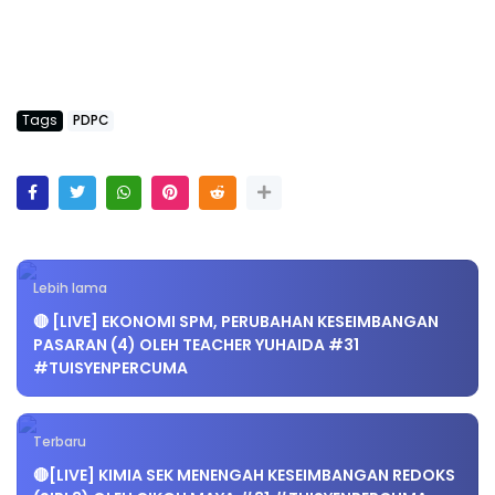
Tags
PDPC
Lebih lama
🔴 [LIVE] EKONOMI SPM, PERUBAHAN KESEIMBANGAN
PASARAN (4) OLEH TEACHER YUHAIDA #31
#TUISYENPERCUMA
Terbaru
🔴[LIVE] KIMIA SEK MENENGAH KESEIMBANGAN REDOKS