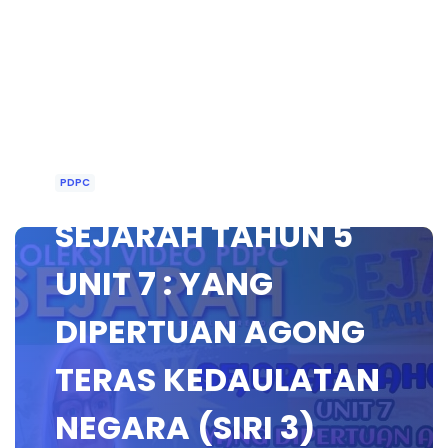
PDPC
SEJARAH TAHUN 5
UNIT 7 : YANG
DIPERTUAN AGONG
TERAS KEDAULATAN
NEGARA (SIRI 3)