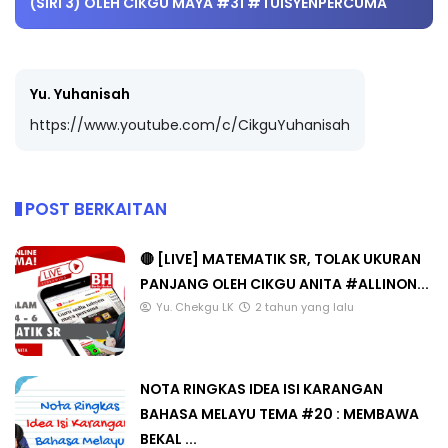
(SIRI 3) OLEH CIKGU MAYA #31 #TUISYENPERCUMA
Yu. Yuhanisah
https://www.youtube.com/c/CikguYuhanisah
POST BERKAITAN
🔴 [LIVE] MATEMATIK SR, TOLAK UKURAN
PANJANG OLEH CIKGU ANITA #ALLINON...
Yu. Chekgu LK
2 tahun yang lalu
NOTA RINGKAS IDEA ISI KARANGAN
BAHASA MELAYU TEMA #20 : MEMBAWA
BEKAL ...