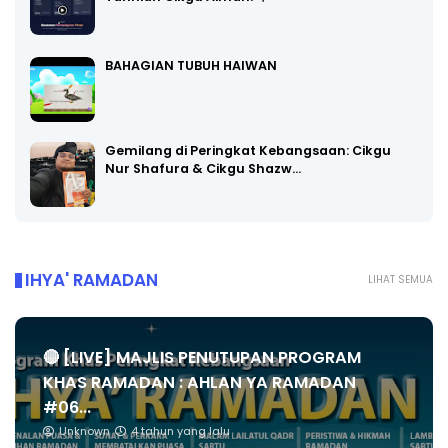
BAHAGIAN TUBUH HAIWAN
Gemilang di Peringkat Kebangsaan: Cikgu
Nur Shafura & Cikgu Shazw…
IHYA' RAMADAN
LIHAT SEMUA
🔴 [LIVE] MAJLIS PENUTUPAN PROGRAM
KHAS RAMADAN : AHLAN YA RAMADAN
#06...
Unknown
4 tahun yang lalu