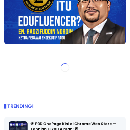
TRENDING!
🌟 PBD OnePage Kini di Chrome Web Store —
Tahniah Cikgu Aiman! 🌟