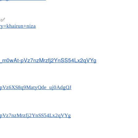
✅
ry=khairun+niza
t=PL_m0wAt-pVz7nzMrzfj2YnSS54Lx2qVYg
wAt-pVz6XS8q9MatyQde_uj0AdgQJ
wAt-pVz7nzMrzfj2YnSS54Lx2qVYg