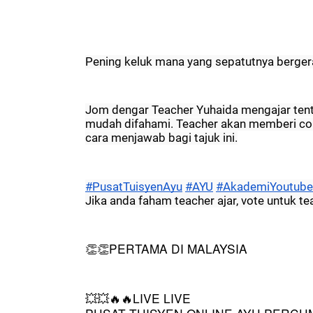
Pening keluk mana yang sepatutnya berger
Jom dengar Teacher Yuhaida mengajar tenta
mudah difahami. Teacher akan memberi co
cara menjawab bagi tajuk ini.
#PusatTuisyenAyu​​​​​​​​
#AYU​​​​​​​​
#AkademiYoutuber​​​​​​​
Jika anda faham teacher ajar, vote untuk t
PERTAMA DI MALAYSIA
👏👏
LIVE LIVE
💥💥🔥🔥
PUSAT TUISYEN ONLINE AYU PERCUMA