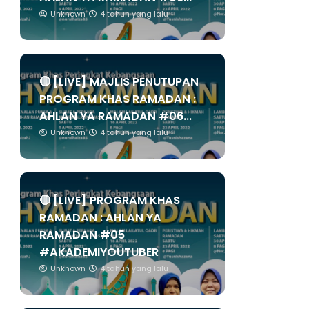
Unknown
4 tahun yang lalu
🔴 [LIVE] MAJLIS PENUTUPAN
PROGRAM KHAS RAMADAN :
AHLAN YA RAMADAN #06...
Unknown
4 tahun yang lalu
🔴 [LIVE] PROGRAM KHAS
RAMADAN : AHLAN YA
RAMADAN #05
#AKADEMIYOUTUBER
Unknown
4 tahun yang lalu