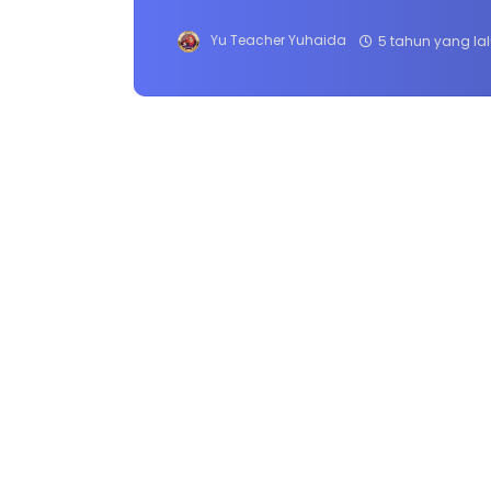
Yu Teacher Yuhaida
5 tahun yang la