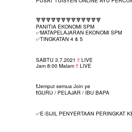
🔻🔻🔻🔻🔻🔻🔻🔻🔻🔻🔻🔻🔻
PANITIA EKONOMI SPM
MATAPELAJARAN EKONOMI SPM
✅
TINGKATAN 4 & 5
✅
SABTU 3.7.2021 
‼️
 LIVE
Jam 8:00 Malam 
‼️ 
LIVE
️Jemput semua Join ye
❗
️GURU / PELAJAR / IBU BAPA
❗
E-SIJIL PENYERTAAN PERINGKAT 
✅