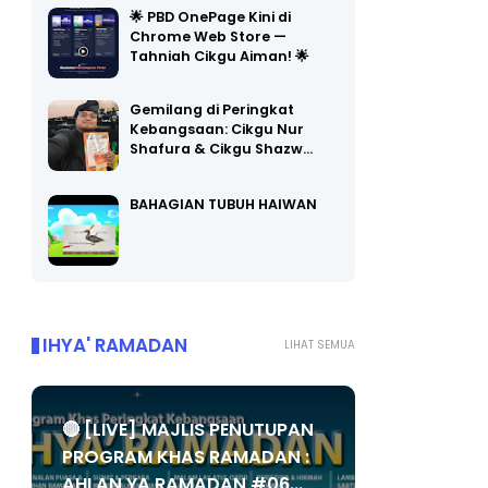
🌟 PBD OnePage Kini di
Chrome Web Store —
Tahniah Cikgu Aiman! 🌟
Gemilang di Peringkat
Kebangsaan: Cikgu Nur
Shafura & Cikgu Shazw…
BAHAGIAN TUBUH HAIWAN
IHYA' RAMADAN
LIHAT SEMUA
🔴 [LIVE] MAJLIS PENUTUPAN
PROGRAM KHAS RAMADAN :
AHLAN YA RAMADAN #06...