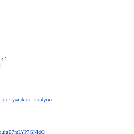
LIVE
n 4
🔴 [LIVE] PRINSIP PERAKAUNAN,
ng lalu
BEDAH TUNTAS SOALAN 1 TRIAL
 
OLEH CIKGU ...
✅
n
Yu. Chekgu LK
9 hari yang lalu
h_query=cikgu+haslyna
-BquigB7mLYP7GNldQ