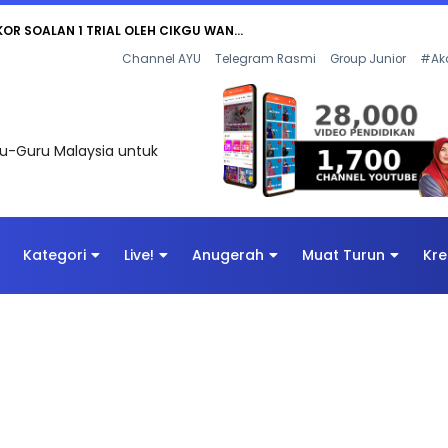
AN DIGITAL PENYELAMAT DUNIA
Channel AYU
Telegram Rasmi
Group Junior
#Ak
uru-Guru Malaysia untuk
Kategori
Live!
Anugerah
Muat Turun
Kre