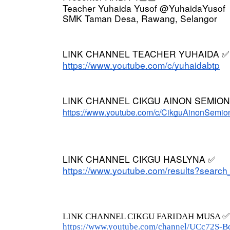
Teacher Yuhaida Yusof @YuhaidaYusof
SMK Taman Desa, Rawang, Selangor
LINK CHANNEL TEACHER YUHAIDA 
✅
IVE
Sejarah Tingkata
https://www.youtube.com/c/yuhaidabtp
 [LIVE] MATEMATIK SR, WANG
Unknown
8 hari ya
AHUN 6 OLEH CIKGU ANITA
LINK CHANNEL CIKGU AINON SEMION
ALLINONE #141 #...
https://www.youtube.com/c/CikguAinonSemio
Yu. Chekgu LK
8 hari yang lalu
LINK CHANNEL CIKGU HASLYNA 
✅
https://www.youtube.com/results?searc
LINK CHANNEL CIKGU FARIDAH MUSA ✅
https://www.youtube.com/channel/UCc72S