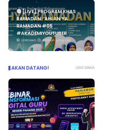
🔴 [LIVE] PROGRAM KHAS
RAMADAN : AHLAN YA
RAMADAN #05
#AKADEMIYOUTUBER
Unknown
4 tahun yang lalu
AKAN DATANG!
LIHAT SEMUA