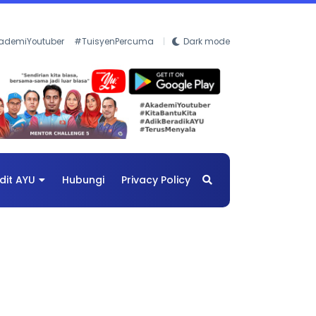
ademiYoutuber
#TuisyenPercuma
Dark mode
dit AYU
Hubungi
Privacy Policy