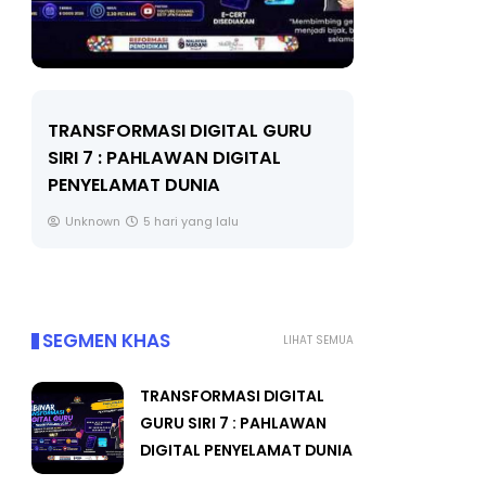
TRANSFORMASI DIGITAL GURU
MAJLIS A
SIRI 7 : PAHLAWAN DIGITAL
(FESTIVAL
PENYELAMAT DUNIA
FLeP) 202
Unknown
5 hari yang lalu
Unknown
SEGMEN KHAS
LIHAT SEMUA
TRANSFORMASI DIGITAL
GURU SIRI 7 : PAHLAWAN
DIGITAL PENYELAMAT DUNIA