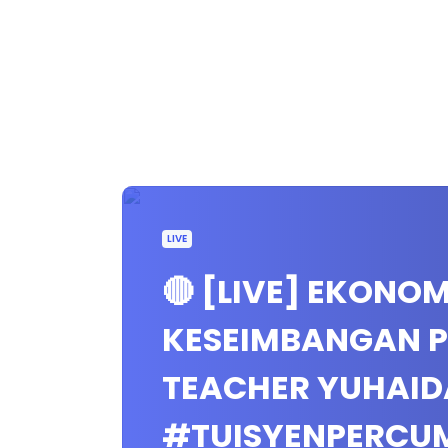
LIVE
🔴 [LIVE] EKONO
KESEIMBANGAN P
TEACHER YUHAID
#TUISYENPERCU