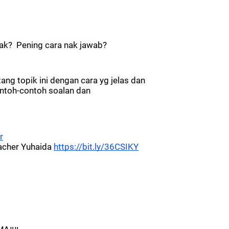
ak?  Pening cara nak jawab?
ng topik ini dengan cara yg jelas dan 
ntoh-contoh soalan dan 
​
eacher Yuhaida
https://bit.ly/36CSIKY​​​​​​​
‼️‼️