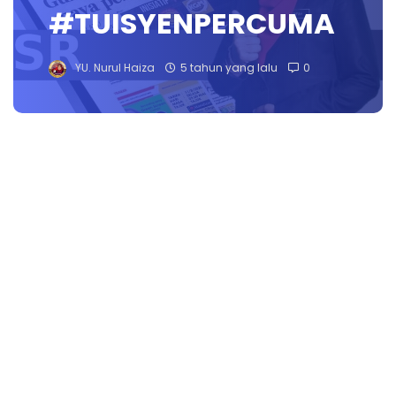
#TUISYENPERCUMA
YU. Nurul Haiza
5 tahun yang lalu
0