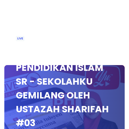
LIVE
🔴 [LIVE]
PENDIDIKAN ISLAM
SR - SEKOLAHKU
GEMILANG OLEH
USTAZAH SHARIFAH
#03