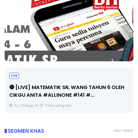
LIVE
🔴 [LIVE] MATEMATIK SR, WANG TAHUN 6 OLEH
CIKGU ANITA #ALLINONE #141 #...
Yu. Chekgu LK
7 hari yang lalu
SEGMEN KHAS
LIHAT SEMUA