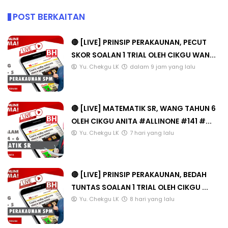
POST BERKAITAN
🔴 [LIVE] PRINSIP PERAKAUNAN, PECUT
SKOR SOALAN 1 TRIAL OLEH CIKGU WAN...
Yu. Chekgu LK
dalam 9 jam yang lalu
🔴 [LIVE] MATEMATIK SR, WANG TAHUN 6
OLEH CIKGU ANITA #ALLINONE #141 #...
Yu. Chekgu LK
7 hari yang lalu
🔴 [LIVE] PRINSIP PERAKAUNAN, BEDAH
TUNTAS SOALAN 1 TRIAL OLEH CIKGU ...
Yu. Chekgu LK
8 hari yang lalu