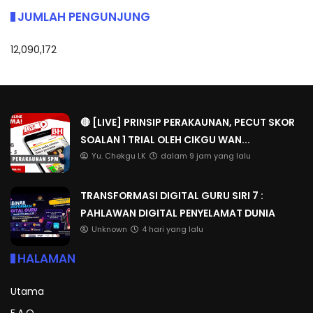
JUMLAH PENGUNJUNG
12,090,172
🔴 [LIVE] PRINSIP PERAKAUNAN, PECUT SKOR
SOALAN 1 TRIAL OLEH CIKGU WAN...
Yu. Chekgu LK
dalam 9 jam yang lalu
TRANSFORMASI DIGITAL GURU SIRI 7 :
PAHLAWAN DIGITAL PENYELAMAT DUNIA
Unknown
4 hari yang lalu
HALAMAN
Utama
F.A.Q