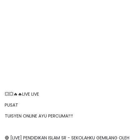
💥💥🔥🔥LIVE LIVE
PUSAT
TUISYEN ONLINE AYU PERCUMA‼️‼️
🔴 [LIVE] PENDIDIKAN ISLAM SR - SEKOLAHKU GEMILANG OLEH