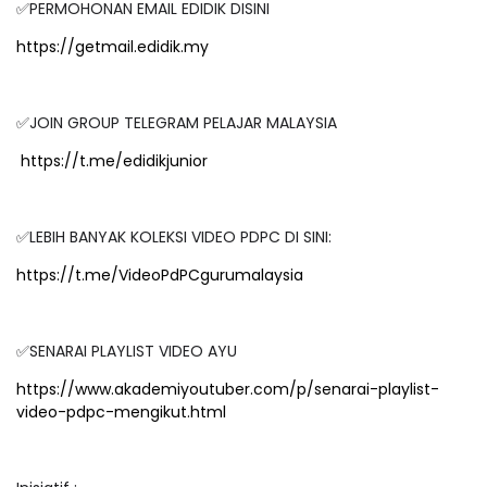
✅PERMOHONAN EMAIL EDIDIK DISINI
https://getmail.edidik.my
✅JOIN GROUP TELEGRAM PELAJAR MALAYSIA
https://t.me/edidikjunior
✅LEBIH BANYAK KOLEKSI VIDEO PDPC DI SINI:
https://t.me/VideoPdPCgurumalaysia
✅SENARAI PLAYLIST VIDEO AYU
https://www.akademiyoutuber.com/p/senarai-playlist-
video-pdpc-mengikut.html