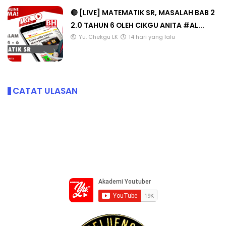
🔴 [LIVE] MATEMATIK SR, MASALAH BAB 2
2.0 TAHUN 6 OLEH CIKGU ANITA #AL...
Yu. Chekgu LK
14 hari yang lalu
CATAT ULASAN