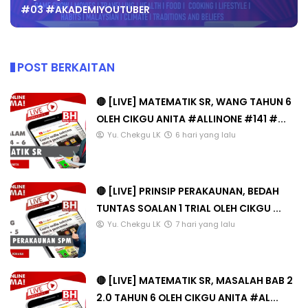
#03 #AKADEMIYOUTUBER
POST BERKAITAN
🔴 [LIVE] MATEMATIK SR, WANG TAHUN 6
OLEH CIKGU ANITA #ALLINONE #141 #...
Yu. Chekgu LK
6 hari yang lalu
🔴 [LIVE] PRINSIP PERAKAUNAN, BEDAH
TUNTAS SOALAN 1 TRIAL OLEH CIKGU ...
Yu. Chekgu LK
7 hari yang lalu
🔴 [LIVE] MATEMATIK SR, MASALAH BAB 2
2.0 TAHUN 6 OLEH CIKGU ANITA #AL...