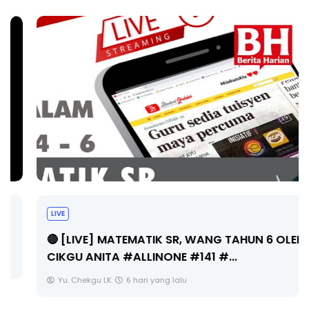
LIVE
🔴 [LIVE] MATEMATIK SR, WANG TAHUN 6 OLEH
CIKGU ANITA #ALLINONE #141 #...
Yu. Chekgu LK
6 hari yang lalu