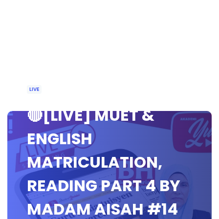
LIVE
🔴[LIVE] MUET &
ENGLISH
MATRICULATION,
READING PART 4 BY
MADAM AISAH #14