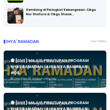
Gemilang di Peringkat Kebangsaan: Cikgu
Nur Shafura & Cikgu Shazw…
IHYA' RAMADAN
LIHAT SEMUA
🔴 [LIVE] MAJLIS PENUTUPAN PROGRAM
KHAS RAMADAN : AHLAN YA RAMADAN
#06...
Unknown
4 tahun yang lalu
🔴 [LIVE] MAJLIS PENUTUPAN PROGRAM
KHAS RAMADAN : AHLAN YA RAMADAN