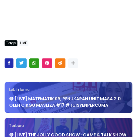
Tags
LIVE
Lebih lama
🔴 [LIVE] MATEMATIK SR, PENUKARAN UNIT MASA 2.0
OLEH CIKGU MASLIZA #17 #TUISYENPERCUMA
Terbaru
🔴 [LIVE] THE JOLLY GOOD SHOW : GAME & TALK SHOW