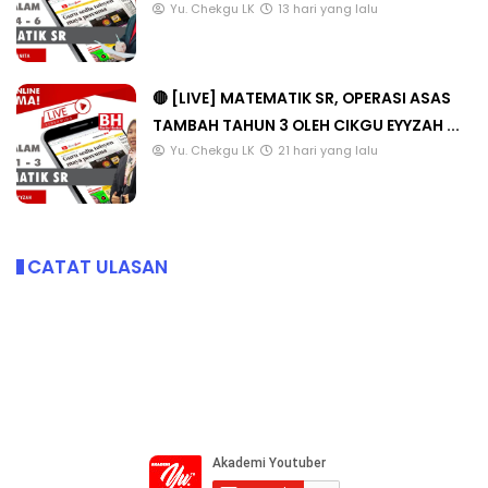
Yu. Chekgu LK
13 hari yang lalu
🔴 [LIVE] MATEMATIK SR, OPERASI ASAS
TAMBAH TAHUN 3 OLEH CIKGU EYYZAH ...
Yu. Chekgu LK
21 hari yang lalu
CATAT ULASAN