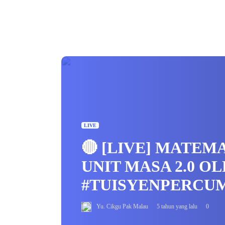
LIVE
🔴 [LIVE] MATEM
UNIT MASA 2.0 O
#TUISYENPERCU
Yu. Cikgu Pak Malau
5 tahun yang lalu
0