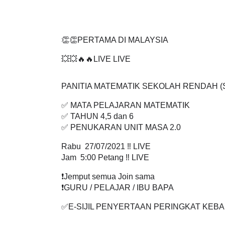
👏👏PERTAMA DI MALAYSIA
💥💥🔥🔥LIVE LIVE 
PANITIA MATEMATIK SEKOLAH RENDAH (
✅ MATA PELAJARAN MATEMATIK
✅ TAHUN 4,5 dan 6
✅ PENUKARAN UNIT MASA 2.0
Rabu  27/07/2021 ‼️ LIVE
Jam  5:00 Petang ‼️ LIVE
❗️Jemput semua Join sama
❗️GURU / PELAJAR / IBU BAPA
✅E-SIJIL PENYERTAAN PERINGKAT KEB