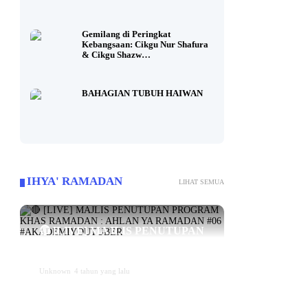
Gemilang di Peringkat
Kebangsaan: Cikgu Nur Shafura
& Cikgu Shazw…
BAHAGIAN TUBUH HAIWAN
IHYA' RAMADAN
LIHAT SEMUA
🔴 [LIVE] MAJLIS PENUTUPAN
PROGRAM KHAS RAMADAN :
AHLAN YA RAMADAN #06...
Unknown
4 tahun yang lalu