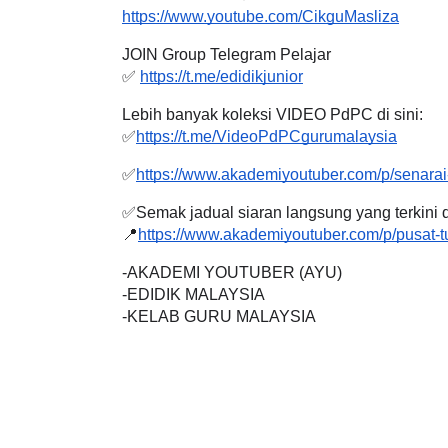
https://www.youtube.com/CikguMasliza
JOIN Group Telegram Pelajar
✅ 
https://t.me/edidikjunior
Lebih banyak koleksi VIDEO PdPC di sini:
✅
https://t.me/VideoPdPCgurumalaysia
✅
https://www.akademiyoutuber.com/p/senarai-
✅Semak jadual siaran langsung yang terkini di
📍
https://www.akademiyoutuber.com/p/pusat-t
-AKADEMI YOUTUBER (AYU)
-EDIDIK MALAYSIA
-KELAB GURU MALAYSIA