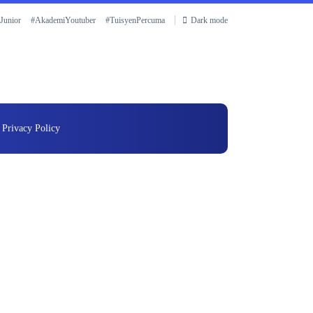
Junior
#AkademiYoutuber
#TuisyenPercuma
Dark mode
Privacy Policy