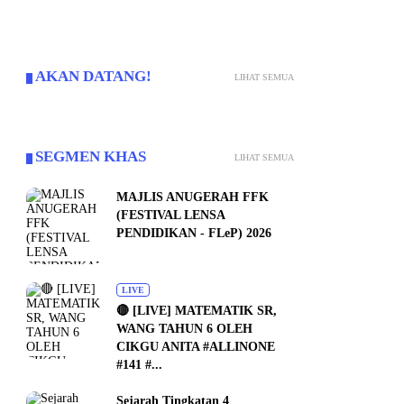
AKAN DATANG!
LIHAT SEMUA
SEGMEN KHAS
LIHAT SEMUA
MAJLIS ANUGERAH FFK
(FESTIVAL LENSA
PENDIDIKAN - FLeP) 2026
LIVE
🔴 [LIVE] MATEMATIK SR,
WANG TAHUN 6 OLEH
CIKGU ANITA #ALLINONE
#141 #...
Sejarah Tingkatan 4