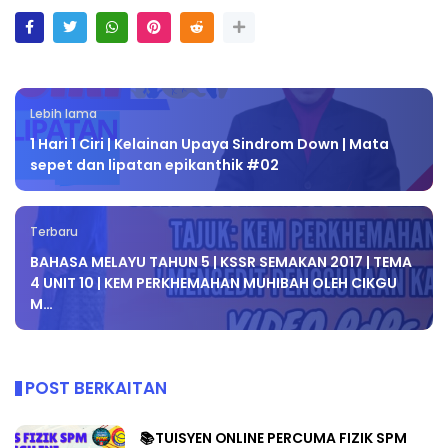
Lebih lama
1 Hari 1 Ciri | Kelainan Upaya Sindrom Down | Mata
sepet dan lipatan epikanthik #02
Terbaru
BAHASA MELAYU TAHUN 5 | KSSR SEMAKAN 2017 | TEMA
4 UNIT 10 | KEM PERKHEMAHAN MUHIBAH OLEH CIKGU
M…
POST BERKAITAN
📚TUISYEN ONLINE PERCUMA FIZIK SPM