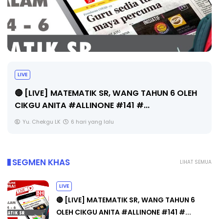
Sejarah Tingkatan 4
Unknown
6 hari yang lalu
SEGMEN KHAS
LIHAT SEMUA
LIVE
🔴 [LIVE] MATEMATIK SR, WANG TAHUN 6
OLEH CIKGU ANITA #ALLINONE #141 #...