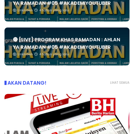
YA RAMADAN #05 #AKADEMIYOUTUBER
Unknown
4 tahun yang lalu
🔴 [LIVE] PROGRAM KHAS RAMADAN : AHLAN
YA RAMADAN #05 #AKADEMIYOUTUBER
Unknown
4 tahun yang lalu
AKAN DATANG!
LIHAT SEMUA