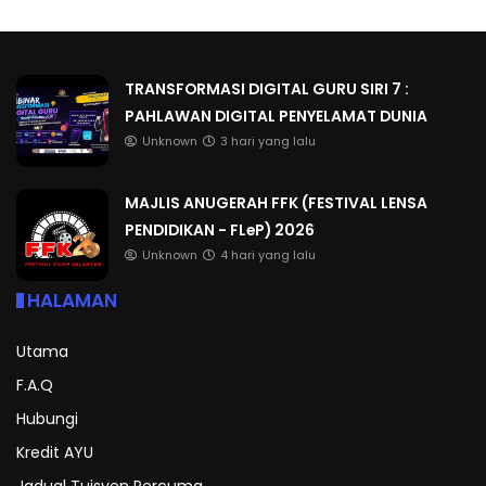
TRANSFORMASI DIGITAL GURU SIRI 7 :
PAHLAWAN DIGITAL PENYELAMAT DUNIA
Unknown
3 hari yang lalu
MAJLIS ANUGERAH FFK (FESTIVAL LENSA
PENDIDIKAN - FLeP) 2026
Unknown
4 hari yang lalu
HALAMAN
Utama
F.A.Q
Hubungi
Kredit AYU
Jadual Tuisyen Percuma