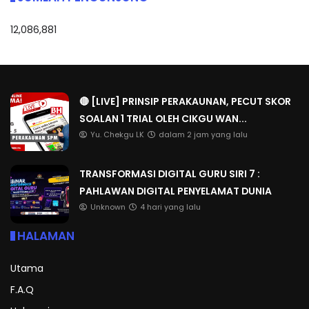
12,086,881
🔴 [LIVE] PRINSIP PERAKAUNAN, PECUT SKOR
SOALAN 1 TRIAL OLEH CIKGU WAN...
Yu. Chekgu LK
dalam 2 jam yang lalu
TRANSFORMASI DIGITAL GURU SIRI 7 :
PAHLAWAN DIGITAL PENYELAMAT DUNIA
Unknown
4 hari yang lalu
HALAMAN
Utama
F.A.Q