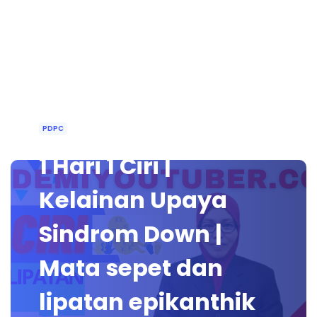
PDPC
1 Hari 1 Ciri |
Kelainan Upaya
Sindrom Down |
Mata sepet dan
lipatan epikanthik