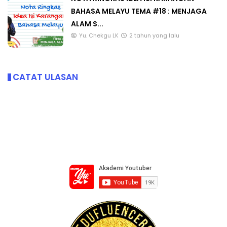
BAHASA MELAYU TEMA #18 : MENJAGA
ALAM S...
Yu. Chekgu LK
2 tahun yang lalu
CATAT ULASAN