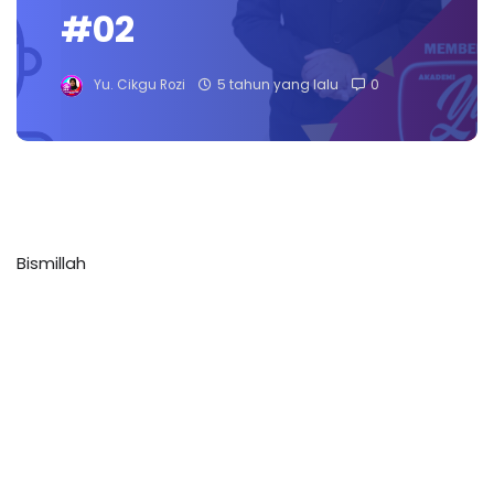
#02
Yu. Cikgu Rozi
5 tahun yang lalu
0
Bismillah