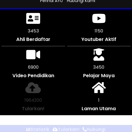
Perihal AYU
Hubungi Kami
3858
1286
Ahli Berdaftar
Youtuber Aktif
7710
3855
Video Pendidikan
Pelajar Maya
2194780
1
Tularkan!
Laman Utama
Statistik
Tularkan!
Hubungi